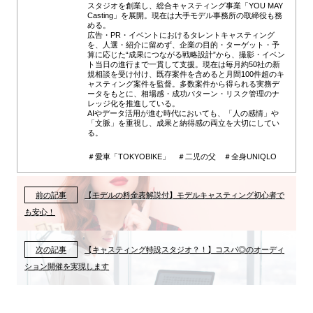
スタジオを創業し、総合キャスティング事業「YOU MAY
Casting」を展開。現在は大手モデル事務所の取締役も務
める。
広告・PR・イベントにおけるタレントキャスティング
を、人選・紹介に留めず、企業の目的・ターゲット・予
算に応じた“成果につながる戦略設計”から、撮影・イベン
ト当日の進行まで一貫して支援。現在は毎月約50社の新
規相談を受け付け、既存案件を含めると月間100件超のキ
ャスティング案件を監督。多数案件から得られる実務デ
ータをもとに、相場感・成功パターン・リスク管理のナ
レッジ化を推進している。
AIやデータ活用が進む時代においても、「人の感情」や
「文脈」を重視し、成果と納得感の両立を大切にしてい
る。
＃愛車「TOKYOBIKE」 ＃二児の父 ＃全身UNIQLO
前の記事
【モデルの料金表解説付】モデルキャスティング初心者で
も安心！
次の記事
【キャスティング特設スタジオ？！】コスパ◎のオーディ
ション開催を実現します