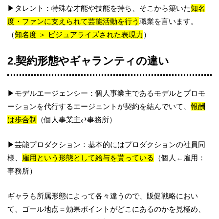
▶タレント：特殊な才能や技能を持ち、そこから築いた
知名
度・ファンに支えられて芸能活動を行う
職業を言います。
（
知名度 ＞ ビジュアライズされた表現力
）
2.契約形態やギャランティの違い
▶モデルエージェンシー：個人事業主であるモデルとプロモ
ーションを代行するエージェントが契約を結んでいて、
報酬
は歩合制
（個人事業主⇄事務所）
▶芸能プロダクション：基本的にはプロダクションの社員同
様、
雇用という形態として給与を貰っている
（個人←雇用：
事務所）
ギャラも所属形態によって各々違うので、販促戦略におい
て、ゴール地点＝効果ポイントがどこにあるのかを見極め、