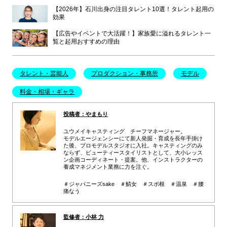
【2026年】石川出身の注目タレント10選！タレント起用の
効果
【広告やイベントで大活躍！】家族愛に溢れるタレント一
覧と起用おすすめの理由
タレント・芸能人
プロダクション・事務所
モデル
料金・相場・ギャラ
投稿者：やまもり
ユウメイキャスティング チーフマネージャー。
モデルエージェンシーにて新人発掘・育成を長年手掛け
た後、プロモデルスタジオに入社。キャスティングのみ
ならず、ビューティースタイリストとして、大小レッス
ン企画コーディネート・提案。他、インストラクターの
養成マネジメント業務に力を注ぐ。
＃ジャパニーズsake ＃鯖女 ＃スポ根 ＃温泉 ＃腰
痛なう
監修者：小林 力