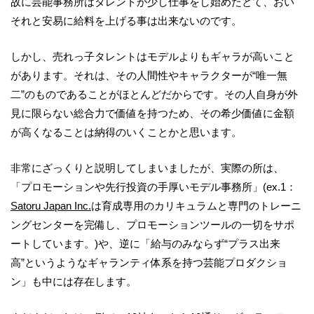
故に芸能事務所はタレントが少し仕事をし始めたとて、おい
それと安易に給料を上げる事は出来ないのです。
しかし、売れっ子タレントはモデルよりもギャラが高いこと
があります。それは、その人間性やキャラクターが“唯一無
二”のものであることがほとんどだからです。その人自身が外
見に限らない総合力で価値を持つため、その希少価値に金額
が高くなることは納得のいくことかと思います。
非常にざっくりと説明してしまいましたが、実際の所は、
「プロモーションや先行投資の手厚いモデル事務所」(ex.1：
Satoru Japan Inc.
は育成専用のカリキュラムと専門のトレーニ
ングセンターを完備し、プロモーションツールの一切をサポ
ートしています。)や、逆に「給与のみならず“プラス出来
高”というようなギャランティ体系を持つ芸能プロダクショ
ン」も中には存在します。