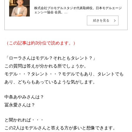
株式会社プロモデルスタジオ代表取締役。日本モデルエージ
ェンシー協会 会員。
東京都世田谷区出身。1999年、株式会社インテック（現：
TISインテックグループ）入社後、広告・エンターテインメ
続きを見る
ント業界へ転身。2010年に株式会社プロモデルスタジオを創
業し、総合キャスティング事業「YOU MAY Casting」を展
開。現在は大手モデル事務所の取締役も務める。
広告・PR・イベントにおけるタレントキャスティングを、人
選・紹介に留めず、企業の目的・ターゲット・予算に応じ
（この記事は約3分位で読めます。）
た“成果につながる戦略設計”から、撮影・イベント当日の進
行まで一貫して支援。現在は毎月約50社の新規相談を受け付
け、既存案件を含めると月間100件超のキャスティング案件
「ローラさんはモデル？それともタレント？」
を監督。多数案件から得られる実務データをもとに、相場
感・成功パターン・リスク管理のナレッジ化を推進してい
この質問は答えが分かれる所でしょうか。
る。
AIやデータ活用が進む時代においても、「人の感情」や「文
モデル・・？タレント・・？モデルでもあり、タレントでも
脈」を重視し、成果と納得感の両立を大切にしている。
あり、どちらもあっているような気がします。
中条あやみさんは？
冨永愛さんは？
と聞かれれば・・・
この2人はモデルさんと答える方が多いと想像できます。