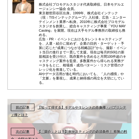
株式会社プロモデルスタジオ代表取締役。日本モデルエ
ージェンシー協会 会員。
東京都世田谷区出身。1999年、株式会社インテック
（現：TISインテックグループ）入社後、広告・エンター
テインメント業界へ転身。2010年に株式会社プロモデル
スタジオを創業し、総合キャスティング事業「YOU MAY
Casting」を展開。現在は大手モデル事務所の取締役も務
める。
広告・PR・イベントにおけるタレントキャスティング
を、人選・紹介に留めず、企業の目的・ターゲット・予
算に応じた“成果につながる戦略設計”から、撮影・イベン
ト当日の進行まで一貫して支援。現在は毎月約50社の新
規相談を受け付け、既存案件を含めると月間100件超のキ
ャスティング案件を監督。多数案件から得られる実務デ
ータをもとに、相場感・成功パターン・リスク管理のナ
レッジ化を推進している。
AIやデータ活用が進む時代においても、「人の感情」や
「文脈」を重視し、成果と納得感の両立を大切にしてい
る。
前の記事
【知って得する】モデルやタレントの肖像権・パブリシテ
ィ権とは？
次の記事
【「競合」とは？】キャスティングの必須条件！ 有無の料
金・金額の差は？