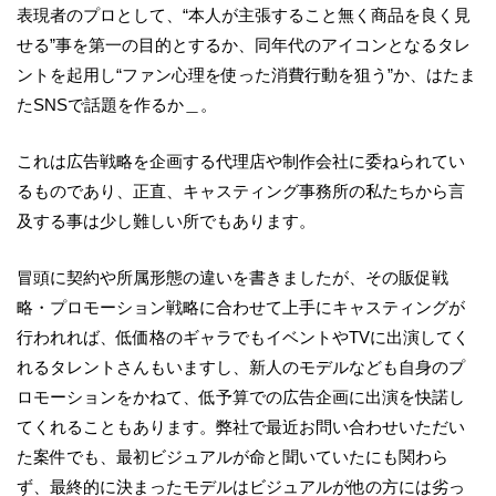
表現者のプロとして、“本人が主張すること無く商品を良く見
せる”事を第一の目的とするか、同年代のアイコンとなるタレ
ントを起用し“ファン心理を使った消費行動を狙う”か、はたま
たSNSで話題を作るか＿。
これは広告戦略を企画する代理店や制作会社に委ねられてい
るものであり、正直、キャスティング事務所の私たちから言
及する事は少し難しい所でもあります。
冒頭に契約や所属形態の違いを書きましたが、その販促戦
略・プロモーション戦略に合わせて上手にキャスティングが
行われれば、低価格のギャラでもイベントやTVに出演してく
れるタレントさんもいますし、新人のモデルなども自身のプ
ロモーションをかねて、低予算での広告企画に出演を快諾し
てくれることもあります。弊社で最近お問い合わせいただい
た案件でも、最初ビジュアルが命と聞いていたにも関わら
ず、最終的に決まったモデルはビジュアルが他の方には劣っ