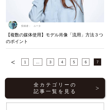
投稿者： ユータ
【複数の媒体使用】モデル肖像「流用」方法３つ
のポイント
1
…
3
4
5
6
7
全カテゴリーの
記事一覧を見る