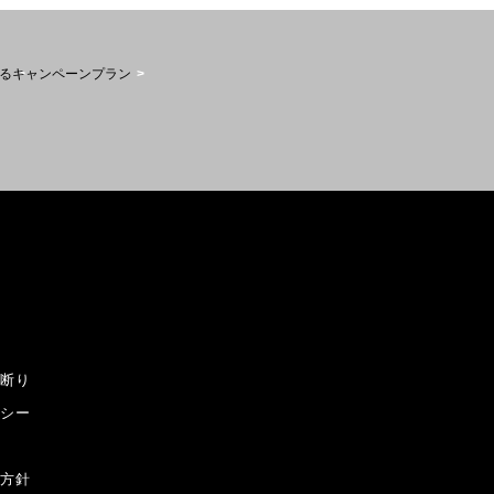
る
キャンペーンプラン
お断り
リシー
ー
本方針