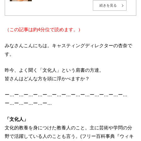
東京都世田谷区出身。1999年、株式会社インテック（現：
TISインテックグループ）入社後、広告・エンターテインメ
続きを見る
ント業界へ転身。2010年に株式会社プロモデルスタジオを創
業し、総合キャスティング事業「YOU MAY Casting」を展
開。現在は大手モデル事務所の取締役も務める。
広告・PR・イベントにおけるタレントキャスティングを、人
選・紹介に留めず、企業の目的・ターゲット・予算に応じ
（この記事は約4分位で読めます。）
た“成果につながる戦略設計”から、撮影・イベント当日の進
行まで一貫して支援。現在は毎月約50社の新規相談を受け付
け、既存案件を含めると月間100件超のキャスティング案件
みなさんこんにちは。キャスティングディレクターの
杏奈
で
を監督。多数案件から得られる実務データをもとに、相場
感・成功パターン・リスク管理のナレッジ化を推進してい
す。
る。
AIやデータ活用が進む時代においても、「人の感情」や「文
脈」を重視し、成果と納得感の両立を大切にしている。
昨今、よく聞く「文化人」という肩書の方達。
皆さんはどんな方を頭に浮かべますか？
ー
…
ー
…
ー
…
ー
…
ー
…
ー
…
ー
…
ー
…
ー
…
ー
…
ー
…
ー
…
ー
…
ー
…
ー
…
ー
…
ー
…
ー
…
「文化人」
文化的教養を身につけた教養人のこと。主に芸術や学問の分
野で活躍している人のことも言う。
(
フリー百科事典『ウィキ