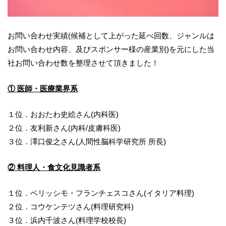
お問い合わせ実績
(
候補として上がった延べ回数、ジャンルは
お問い合わせ内容、及びスポンサー様の産業別
)
を元にした
当
社お問い合わせ数を整理させて頂きました！
① 医師・医療業界系
１位．おおたわ史絵さん
(
内科医
)
２位．友利新さん
(
内科
/
皮膚科医
)
３位．澤口俊之さん
(
人間性脳科学研究所
所長
)
② 料理人・食文化見識者系
１位．ベリッシモ・フランチェスコさん
(
イタリア料理
)
２位．コウケンテツさん
(
料理研究科
)
３位．浜内千波さん
(
料理学校校長
)