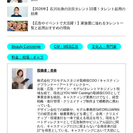
【2026年】石川出身の注目タレント10選！タレント起用の
効果
【広告やイベントで大活躍！】家族愛に溢れるタレント一
覧と起用おすすめの理由
Beauty Concierge
CM・WEB広告
文化人・専門家
料金・相場・ギャラ
投稿者：杏奈
株式会社プロモデルスタジオ取締役COO / キャスティン
グプランナー / アートディレクター。
出版・広告・デザイン・モデル/タレントマネジメント領
域を経て、現在はYOU MAY Castingの取締役COOとして
事業全体を統括。キャスティング業務だけでなく、経営
戦略・進行管理・クリエイティブ制作まで横断的に携わ
っている。
デザイン会社での経験や、モデル事務所SATORUJAPAN
での経営企画・秘書業務などを通じて、企画・クリエイ
ティブ・現場進行を一体で捉える視点を培う。現在もア
ートディレクターとして広告制作やビジュアル設計に関
わり、キャスティングだけに留まらない“企画全体の設
計”を得意としている。キャスティングにおいて大切にし