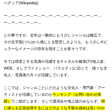
ペディア
(Wikipedia))
ー
…
ー
…
ー
…
ー
…
ー
…
ー
…
ー
…
ー
…
ー
…
ー
…
ー
…
ー
…
ー
…
ー
…
ー
…
ー
…
ー
…
ー
…
との事ですが、近年は一般的にもう少しジャンルは幅広で、
その文字面
(
づら
)
から感じとる堅苦しさよりも、
もう少しポピ
ュラーなイメージの存在を指すことが多そうです。
今では得意とする見識や活躍するチャネルや媒体
(TV
地上波、
WEB
、そしてワイドショー、バラエティ
)
に応じて、
様々な文
化人・見識者の方々が活躍しています。
ここでは、ジャンルごとにどのような文化人・専門家・アー
ティストが活躍しているのか
ランキング（お問い合わせ実
績）
でご紹介します。そして講演会や地上波のみならず、
特
に彼らを広告起用するにはどのような手順を踏めば良いのか