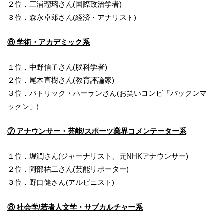
２位．三浦瑠璃さん
(
国際政治学者
)
３位．森永卓郎さん
(
経済・アナリスト
)
⑥ 学術・アカデミック系
１位．中野信子さん
(
脳科学者
)
２位．尾木直樹さん
(
教育評論家
)
３位．パトリック・ハーランさん
(
お笑いコンビ「パックンマ
ックン」
)
⑦ アナウンサー・芸能/スポーツ業界コメンテーター系
１位．堀潤さん
(
ジャーナリスト、元
NHK
アナウンサー
)
２位．阿部祐二さん
(
芸能リポーター
)
３位．野口健さん
(
アルピニスト
)
⑧ 社会学/若者人文学・サブカルチャー系