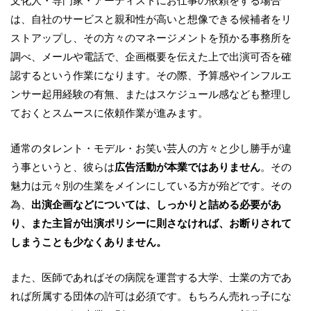
文化人・専門家・アーティストにお仕事の依頼をする場合
は、自社のサービスと親和性が高いと想像できる候補者
をリ
ストアップし、その方々のマネージメントを預かる事務所を
調べ、メールや電話で、企画概要を伝えた上で
出演可否を確
認するという作業になります。その際、予算感やインフルエ
ンサー起用経験の有無、またはスケジュール感
なども整理し
ておくとスムースに依頼作業が進みます。
通常のタレント・モデル・お笑い芸人の方々と少し勝手が違
う事というと、彼らは
広告活動が本業では
ありません
。その
魅力は元々別の生業をメインにしている方が殆どです。その
為、
出演企画などについては、
しっかりと詰める必要があ
り、また主旨が出演ポリシーに則さなければ、お断りされて
しまうことも
少なくありません。
また、医師であればその病院を運営する大学、士業の方であ
れば所属する団体の
許可は必須です。もちろん売れっ子にな