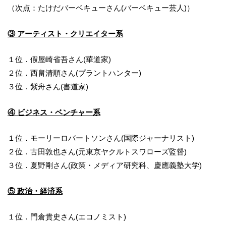
（次点：たけだバーベキューさん
(
バーベキュー芸人
)
）
③ アーティスト・クリエイター系
１位．假屋崎省吾さん
(
華道家
)
２位．西畠清順さん
(
プラントハンター
)
３位．紫舟さん
(
書道家
)
④ ビジネス・ベンチャー系
１位．モーリーロバートソンさん
(
国際ジャーナリスト
)
２位．古田敦也さん
(
元東京ヤクルトスワローズ監督
)
３位．夏野剛さん
(
政策・メディア研究科、慶應義塾大学
)
⑤ 政治・経済系
１位．門倉貴史さん
(
エコノミスト
)