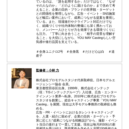
ているのは、「誰を起用するか」だけではなく、「なぜ
その人なのか」「どのように届けるのか」まで含めて考
えること。企業の目的・ブランドの世界観・ターゲット
との関係性を整理しながら、広告・イベント・SNS施策
など幅広い案件において、成果につながる提案を重視し
ている。また、現場進行やクライアント対応だけでな
く、組織づくりや社内体制の整備にも深く携わってお
り、メンバー一人ひとりが力を発揮できる環境づくりに
も注力。「丁寧に向き合うこと」「相手の背景を理解す
ること」を大切にしながら、YOU MAY Castingらしい空
気感や進行品質を支えている。
＃全身ユニクロ2号 ＃全身黒 ＃だけど心は白 ＃道
産子
監修者：小林 力
株式会社プロモデルスタジオ代表取締役。日本モデルエ
ージェンシー協会 会員。
東京都世田谷区出身。1999年、株式会社インテック
（現：TISインテックグループ）入社後、広告・エンター
テインメント業界へ転身。2010年に株式会社プロモデル
スタジオを創業し、総合キャスティング事業「YOU MAY
Casting」を展開。現在は大手モデル事務所の取締役も務
める。
広告・PR・イベントにおけるタレントキャスティング
を、人選・紹介に留めず、企業の目的・ターゲット・予
算に応じた“成果につながる戦略設計”から、撮影・イベン
ト当日の進行まで一貫して支援。現在は毎月約50社の新
規相談を受け付け、既存案件を含めると月間100件超のキ