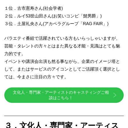
１位．古市憲寿さん
(
社会学者
)
２位．ルイ
53
世山田さん
(
お笑いコンビ「髭男爵」
)
３位．土屋礼央さん
(
アカペラグループ「
RAG FAIR
」
)
バラエティ番組で活躍されている方もいらっしゃいますが、
芸能・タレントの方々とは
また異なる才能・見識はとても魅
力的です。
イベントや講演会出演も然る事ながら、企業のイメージ塔と
して、またはサービスの
アイコンとしてご活躍頂く選択とし
ては、今まさに注目の方々です。
文化人・専門家・アーティストのキャスティングご相
談はこちら！
３．文化人・専門家・アーティス