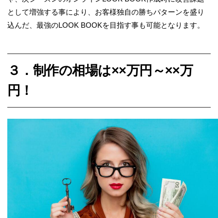
として増強する事により、お客様独自の
勝ちパターンを盛り
込んだ、最強の
LOOK BOOK
を目指す事も可能となります。
３．制作の相場は××万円～××万
円！