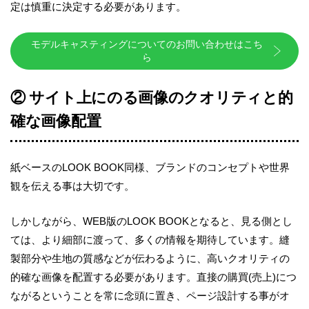
定は慎重に決定する
必要があります。
モデルキャスティングについてのお問い合わせはこち
ら
② サイト上にのる画像のクオリティと的
確な画像配置
紙ベースの
LOOK BOOK
同様、ブランドのコンセプトや世界
観を伝える事は大切です。
しかしながら、
WEB
版の
LOOK BOOK
となると、見る側とし
ては、より細部に渡って、多くの情報
を期待しています。縫
製部分や生地の質感などが伝わるように、高いクオリティの
的確な画像を配置
する必要があります。直接の購買
(
売上
)
につ
ながるということを常に念頭に置き、ページ設計
する事がオ