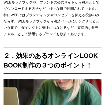
WEB
ルックブックや、ブランドの公式サイトから
PDF
として
ダウンロードする方法など、様々な形で展開されています。
特に
WEB
ではブランディングや
コンセプトを伝える役割のみ
ならず、
WEB
ルックブックから決済ページにリンクさせると
いう事で、
ダイレクトに売上につなげるなど、直接的な販売
チャネルとして活用するブランドも数多くあります。
２．効果のあるオンラインLOOK
BOOK制作の３つのポイント！