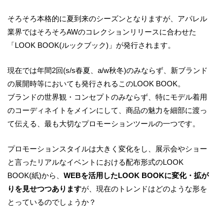
そろそろ本格的に夏到来のシーズンとなりますが
、
アパレル
業界ではそろそろAWのコレクションリリースに合わせた
「
LOOK BOOK(
ルックブック
)
」が発行されます。
現在では年間
2
回
(s/s
春夏、
a/w
秋冬
)
のみならず、新ブランド
の展開時等においても発行されるこの
LOOK BOOK
。
ブランドの世界観・コンセプトのみならず、特にモデル着用
のコーディネイトをメインにして、商品の魅力を細部に
渡っ
て伝える、最も大切なプロモーションツールの一つです。
プロモーションスタイルは大きく変化をし、展示会やショー
と言ったリアルなイベントにおける配布形式の
LOOK
BOOK(
紙
)
から、
WEB
を活用した
LOOK BOOK
に変化・拡が
りを見せつつあります
が、現在のトレンドはどのような形を
とっているのでしょうか？