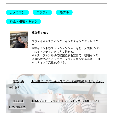
カメラマン
スタジオ
モデル
料金・相場・ギャラ
投稿者：Moe
ユウメイキャスティング キャスティングディレクタ
ー。
企業イベントやファッションショーなど、大規模イベン
トのキャスティングに多く携わる。
キャストジャンル別の提案経験も豊富で、現場キャスト
や事務所とのコミュニケーションを重視する姿勢で、キ
ャスティング支援を続ける。
前の記事
【CM制作】モデルキャスティングや撮影費用はどれくらい
かかる？
次の記事
【SNSプロモーション】インフルエンサー起用っていく
ら？相場は？