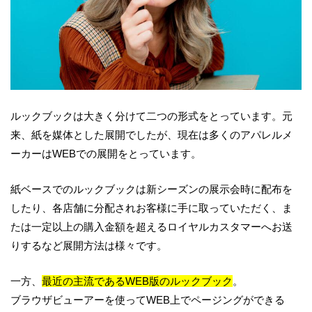
ルックブックは大きく分けて二つの形式をとっています。元
来、紙を媒体とした展開でしたが、
現在は多くのアパレルメ
ーカーは
WEB
での展開をとっています。
紙ベースでのルックブックは新シーズンの展示会時に配布を
したり、各店舗に分配されお客様に手に取っていただく、
ま
たは一定以上の購入金額を超えるロイヤルカスタマーへお送
りするなど展開方法は様々です。
一方、
最近の主流であるWEB版のルックブック
。
ブラウザビューアーを使って
WEB
上でページングができる