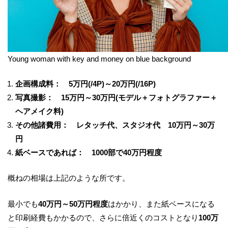
Young woman with key and money on blue background
企画構成料：
5
万円
(/4P)
～
20
万円
(/16P)
写真撮影：
15
万円～
30
万円
(
モデル＋フォトグラファー＋
ヘアメイク料
)
その他諸費用： レタッチ代、スタジオ代
10
万円～
30
万
円
紙ベースであれば：
1000
部で
40
万円程度
概ねの相場は上記のような所です。
最小でも
40
万円～
50
万円程度
はかかり、また紙ベースになる
と印刷経費もかかるので、
さらに倍近くのコストとなり
100
万