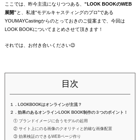
ここでは、昨今主流になりつつある、
“
LOOK BOOK
の
WEB
展開
”
と、私達
“
モデルキャスティングのプロ
”
である
YOUMAYCasting
からのとっておきのご提案まで、今回は
LOOK BOOK
についてまとめさせて頂きます！
それでは、お付き合いください
😉
目次
１．LOOKBOOKはオンラインが主流？
２．効果のあるオンラインLOOK BOOK制作の３つのポイント！
① ブランドイメージに合うモデルの起用
② サイト上にのる画像のクオリティと的確な画像配置
③ 効果検証のできるWEBページ作り