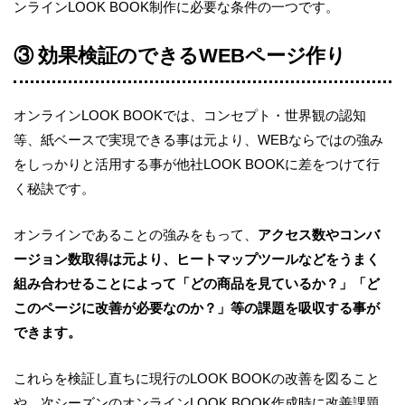
ンライン
LOOK BOOK
制作に必要な条件の一つです。
③ 効果検証のできる
WEB
ページ作り
オンライン
LOOK BOOK
では、コンセプト・世界観の認知
等、紙ベースで実現できる事は
元より、
WEB
ならではの強み
をしっかりと活用する事が他社
LOOK BOOK
に差をつけて行
く秘訣です。
オンラインであることの強みをもって、
アクセス数やコンバ
ージョン数取得は元より、ヒートマップ
ツールなどをうまく
組み合わせることによって「どの商品を見ているか？」「ど
このページに改善が必要なのか？」
等の課題を吸収する事が
できます。
これらを検証し直ちに現行の
LOOK BOOK
の改善を図ること
や、
次シーズンのオンライン
LOOK BOOK
作成時に改善課題