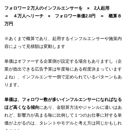
フォロワー２万人のインフルエンサーを
×
2
人起用
＝ ４万人へリーチ
×
フォロワー単価
2.0
円 ＝ 概算８
万円
※
あくまで概算であり、起用するインフルエンサーや施策内
容によって見積額は変動します
単価はオファーする企業側が設定する場合もありますし（企
業が捻出できる広告予算は年度毎にある程度決まっています
よね）、インフルエンサー側で定められているパターンもあ
ります。
単価は、フォロワー数が多いインフルエンサーになればなる
ほど高くなる傾向
にあり、金額算方法やジャンルに違いはあ
れど、影響力が高まる毎に比例して１つのお仕事に対する単
価が上がるのは、タレントやモデルと考え方は同じかもしれ