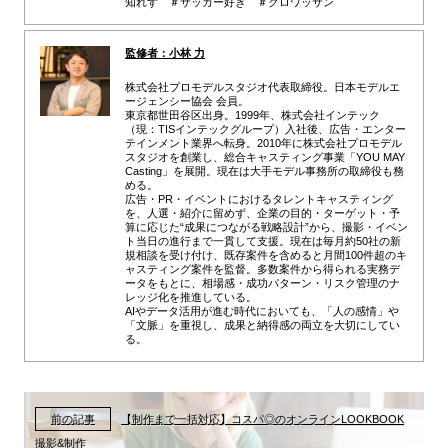
知れず ＃サッカー好き ＃クロワッサン
監修者：小林 力
株式会社プロモデルスタジオ代表取締役。日本モデルエ
ージェンシー協会 会員。
東京都世田谷区出身。1999年、株式会社インテック
（現：TISインテックグループ）入社後、広告・エンター
テインメント業界へ転身。2010年に株式会社プロモデル
スタジオを創業し、総合キャスティング事業「YOU MAY
Casting」を展開。現在は大手モデル事務所の取締役も務
める。
広告・PR・イベントにおけるタレントキャスティング
を、人選・紹介に留めず、企業の目的・ターゲット・予
算に応じた“成果につながる戦略設計”から、撮影・イベン
ト当日の進行まで一貫して支援。現在は毎月約50社の新
規相談を受け付け、既存案件を含めると月間100件超のキ
ャスティング案件を監督。多数案件から得られる実務デ
ータをもとに、相場感・成功パターン・リスク管理のナ
レッジ化を推進している。
AIやデータ活用が進む時代においても、「人の感情」や
「文脈」を重視し、成果と納得感の両立を大切にしてい
る。
前の記事
【制作まで一括対応】コスパ◎のオンラインLOOKBOOK
撮影&制作