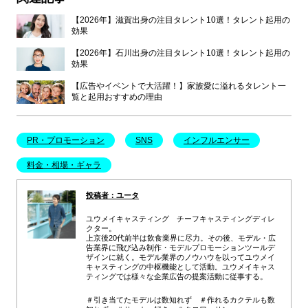
【2026年】滋賀出身の注目タレント10選！タレント起用の
効果
【2026年】石川出身の注目タレント10選！タレント起用の
効果
【広告やイベントで大活躍！】家族愛に溢れるタレント一
覧と起用おすすめの理由
PR・プロモーション
SNS
インフルエンサー
料金・相場・ギャラ
投稿者：ユータ
ユウメイキャスティング チーフキャスティングディレ
クター。
上京後20代前半は飲食業界に尽力。その後、モデル・広
告業界に飛び込み制作・モデルプロモーションツールデ
ザインに就く。モデル業界のノウハウを以ってユウメイ
キャスティングの中枢機能として活動。ユウメイキャス
ティングでは様々な企業広告の提案活動に従事する。
＃引き当てたモデルは数知れず ＃作れるカクテルも数