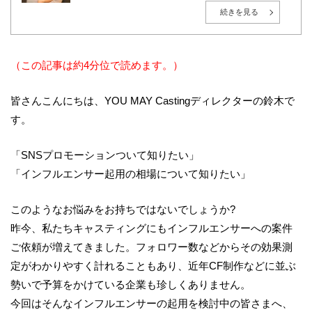
東京都世田谷区出身。1999年、株式会社インテック（現：
TISインテックグループ）入社後、広告・エンターテインメ
続きを見る
ント業界へ転身。2010年に株式会社プロモデルスタジオを創
業し、総合キャスティング事業「YOU MAY Casting」を展
開。現在は大手モデル事務所の取締役も務める。
広告・PR・イベントにおけるタレントキャスティングを、人
選・紹介に留めず、企業の目的・ターゲット・予算に応じ
（この記事は約4分位で読めます。）
た“成果につながる戦略設計”から、撮影・イベント当日の進
行まで一貫して支援。現在は毎月約50社の新規相談を受け付
け、既存案件を含めると月間100件超のキャスティング案件
皆さんこんにちは、YOU MAY Castingディレクターの鈴木で
を監督。多数案件から得られる実務データをもとに、相場
感・成功パターン・リスク管理のナレッジ化を推進してい
す。
る。
AIやデータ活用が進む時代においても、「人の感情」や「文
脈」を重視し、成果と納得感の両立を大切にしている。
「SNSプロモーションついて知りたい」
「インフルエンサー起用の相場について知りたい」
このようなお悩みをお持ちではないでしょうか?
昨今、私たちキャスティングにもインフルエンサーへの案件
ご依頼が増えてきました。フォロワー数などからその効果測
定がわかりやすく計れることもあり、近年CF制作などに並ぶ
勢いで予算をかけている企業も珍しくありません。
今回はそんなインフルエンサーの起用を検討中の皆さまへ、