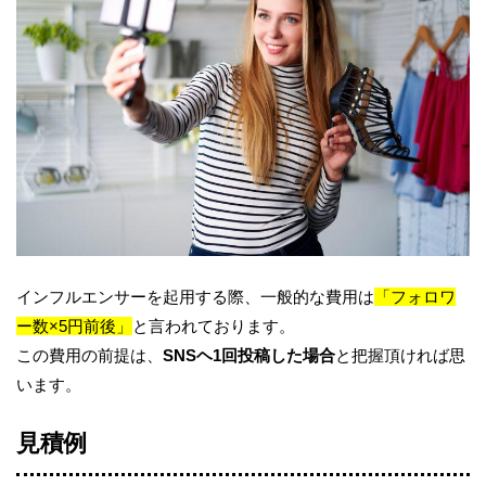
インフルエンサーを起用する際、一般的な費用は
「フォロワ
ー数×5円前後」
と言われております。
この費用の前提は、
SNS
ヘ
1
回投稿した場合
と把握頂ければ思
います。
見積例