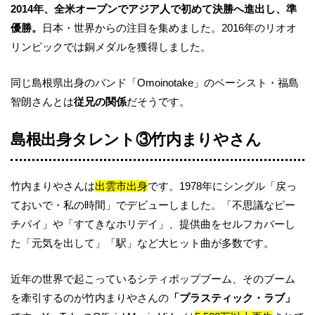
2014年、全米オープンでアジア人で初めて決勝へ進出し、準
優勝。
日本・世界からの注目を集めました。2016年のリオオ
リンピックでは銅メダルを獲得しました。
同じ島根県出身のバンド「Omoinotake」のベーシスト・福島
智朗さんとは
従兄の関係
だそうです。
島根出身タレント③竹内まりやさん
竹内まりやさんは
出雲市出身
です。1978年にシングル「戻っ
ておいで・私の時間」でデビューしました。「不思議なピー
チパイ」や「すてきなホリデイ」、提供曲をセルフカバーし
た「元気を出して」「駅」など大ヒット曲が多数です。
近年の世界で起こっているシティポップブーム、そのブーム
を牽引するのが竹内まりやさんの
「プラスティック・ラブ」