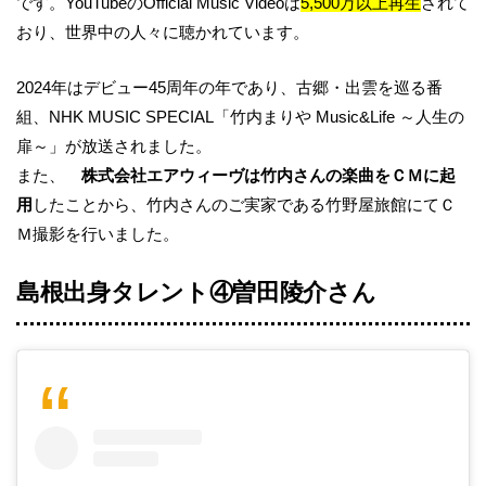
です。YouTubeのOfficial Music Videoは
5,500万以上再生
されて
おり、世界中の人々に聴かれています。
2024年はデビュー45周年の年であり、古郷・出雲を巡る番
組、NHK MUSIC SPECIAL「竹内まりや Music&Life ～人生の
扉～」が放送されました。
また、
株式会社エアウィーヴは竹内さんの楽曲をＣＭに起
用
したことから、竹内さんのご実家である竹野屋旅館にてＣ
Ｍ撮影を行いました。
島根出身タレント④曽田陵介さん