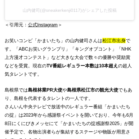
山内健司(@sneakerkenji0117)がシェアした投稿
＜引用元：
公式Instagram
＞
お笑いコンビ「かまいたち」の山内健司さんは
松江市出身
で
す。「ABCお笑いグランプリ」「キングオブコント」「NHK
上方漫才コンテスト」など大きな大会で数々の優勝や奨励賞
などを受賞。現在の
TV番組レギュラー本数は10本超え
の超人
気タレントです。
島根県では
島根林業PR大使
や
島根県松江市の観光大使
でもあ
り、島根を代表するタレントの一人です。
さんいん中央テレビで放送中のレギュラー番組「かまいたち
の掟」は2023年から感謝祭イベントを開いており、今年も6月
8日にくにびきメッセにて「かまいたちの掟感謝祭2025」が開
催予定で、名物出演者らが集結するステージや物販が用意さ