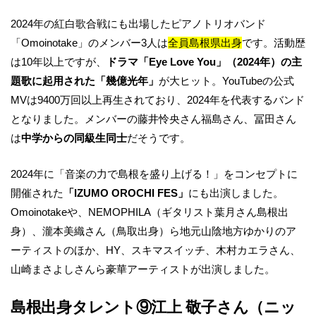
2024年の紅白歌合戦にも出場したピアノトリオバンド
「Omoinotake」のメンバー3人は
全員島根県出身
です。活動歴
は10年以上ですが、
ドラマ「Eye Love You」（2024年）の主
題歌に起用された「幾億光年」
が大ヒット。YouTubeの公式
MVは9400万回以上再生されており、2024年を代表するバンド
となりました。メンバーの藤井怜央さん福島さん、冨田さん
は
中学からの同級生同士
だそうです。
2024年に「音楽の力で島根を盛り上げる！」をコンセプトに
開催された
「IZUMO OROCHI FES」
にも出演しました。
Omoinotakeや、NEMOPHILA（ギタリスト葉月さん島根出
身）、瀧本美織さん（鳥取出身）ら地元山陰地方ゆかりのア
ーティストのほか、HY、スキマスイッチ、木村カエラさん、
山崎まさよしさんら豪華アーティストが出演しました。
島根出身タレント⑨江上 敬子さん（ニッ