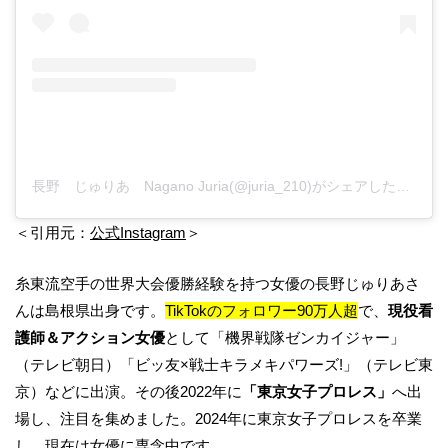
長野 じゅりあ Nagano Juria(@juria_210)がシェアした投稿
＜引用元：
公式Instagram
＞
糸東流空手の世界大会優勝経験を持つ女優の長野じゅりあさ
んは島根県出身です。
TikTokのフォロワー90万人超
で、
現役看
護師＆アクション女優
として「機界戦隊ゼンカイジャー」
（テレビ朝日）「ビッ友×戦士キラメキパワーズ!」（テレビ東
京）などに出演。その後2022年に
「東京女子プロレス」
へ出
場し、注目を集めました。2024年に東京女子プロレスを卒業
し、現在は女優に専念中です。