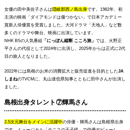
女優の田中美佐子さんは
隠岐郡西ノ島出身
です。1982年、初
主演の映画「ダイアモンドは傷つかない」で日本アカデミー
賞新人俳優賞を受賞しました。大河ドラマ「天地人」など数
多くのドラマや舞台、映画に出演しています。
NHK BSの人気番組
「にっぽん縦断 こころ旅」
では、火野正
平さんの代役として2024年に出演し、2025年からは正式に2代
目の旅人となりました。
2022年には島根のお米の消費拡大と販売促進を目的とした
JA
しまね
のTVCMに、丸山達也県知事とともに田中さんが出演し
ました。
島根出身タレント⑦輝馬さん
2.5次元舞台をメインに活躍中
の俳優・輝馬さんは島根県出身
です。ミュージカル「テニスの王子様」で俳優デビューし、