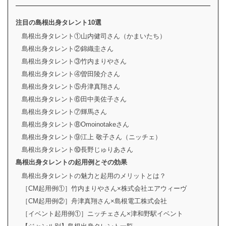
注目の島根出身タレント10選
島根出身タレント①山内健司さん（かまいたち）
島根出身タレント②錦織圭さん
島根出身タレント③竹内まりやさん
島根出身タレント④曽田陵介さん
島根出身タレント⑤舟津真翔さん
島根出身タレント⑥田中美佐子さん
島根出身タレント⑦輝馬さん
島根出身タレント⑧Omoinotakeさん
島根出身タレント⑨江上 敬子さん（ニッチェ）
島根出身タレント⑩長野じゅりあさん
島根出身タレントの起用例とその効果
島根出身タレントの魅力と起用のメリットとは？
［CM起用例①］竹内まりやさん×株式会社エアウィーヴ
［CM起用例②］舟津真翔さん×島根電工株式会社
［イベント起用例①］ニッチェさん×津和野駅イベント