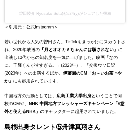
曽田陵介 Ryosuke Sota(@s24ry)がシェアした投稿
＜引用元：
公式Instagram
＞
若い世代から人気の曽田さん。TikTokをきっかけにスカウトさ
れ、2020年放送の
「月とオオカミちゃんには騙されない」
に
出演し10代からの知名度を一気に上げました。映画「なの
に、千輝くんが甘すぎる。」(2023年）、「交換ウソ日記」
(2023年）への出演するほか、
伊藤園のCM「お～いお茶 ○や
か」
にも起用されています。
中国地方の活動としては、
広島工業大学出身
ということで同
校のCMや、
NHK 中国地方フレッシャーズキャンペーン「#意
外と使えるNHK」
のキャラクターに起用されていました。
島根出身タレント⑤舟津真翔さん