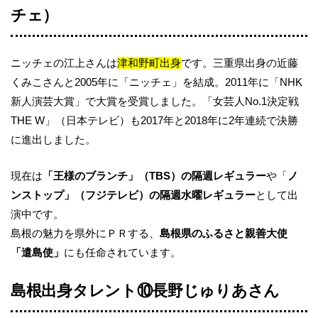
チェ）
ニッチェの江上さんは
津和野町出身
です。三重県出身の近藤
くみこさんと2005年に「ニッチェ」を結成。2011年に「NHK
新人演芸大賞」で大賞を受賞しました。「女芸人No.1決定戦
THE W」（日本テレビ）も2017年と2018年に2年連続で決勝
に進出しました。
現在は
「王様のブランチ」（TBS）の隔週レギュラー
や「
ノ
ンストップ」（フジテレビ）の隔週水曜レギュラー
として出
演中です。
島根の魅力を県外にＰＲする、
島根県のふるさと親善大使
「遣島使」
にも任命されています。
島根出身タレント⑩長野じゅりあさん