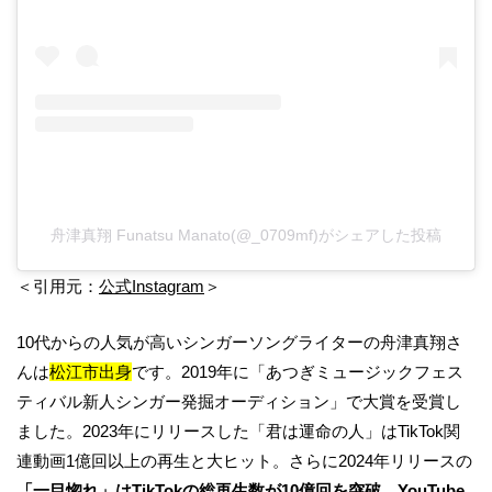
舟津真翔 Funatsu Manato(@_0709mf)がシェアした投稿
＜引用元：
公式Instagram
＞
10代からの人気が高いシンガーソングライターの舟津真翔さ
んは
松江市出身
です。2019年に「あつぎミュージックフェス
ティバル新人シンガー発掘オーディション」で大賞を受賞し
ました。2023年にリリースした「君は運命の人」はTikTok関
連動画1億回以上の再生と大ヒット。さらに2024年リリースの
「一目惚れ」はTikTokの総再生数が10億回を突破、YouTube