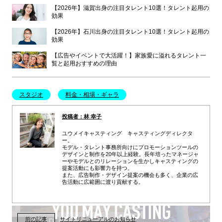
【2026年】滋賀出身の注目タレント10選！タレント起用の
効果
【2026年】石川出身の注目タレント10選！タレント起用の
効果
【広告やイベントで大活躍！】家族愛に溢れるタレント一
覧と起用おすすめの理由
スタジオ
料金・相場・ギャラ
投稿者：林 幸子
ユウメイキャスティング キャスティングディレクタ
ー。
モデル・タレント事務所向けにプロモーションツールの
デザインと制作を20年以上経験。長年培ったマネージャ
ーやモデルとのリレーションを生かしキャスティングの
提案活動にも影響力を持つ。
また、広告制作・デザイン提案の機会も多く、企業の広
告活動に広範囲に渡り貢献する。
前の記事
サイトリニューアルのお知らせ