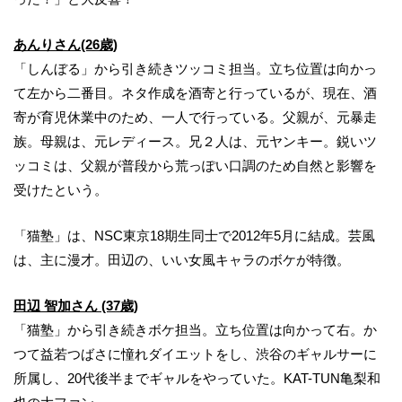
あんりさん(26歳)
「しんぼる」から引き続きツッコミ担当。立ち位置は向かっ
て左から二番目。ネタ作成を酒寄と行っているが、現在、酒
寄が育児休業中のため、一人で行っている。父親が、元暴走
族。母親は、元レディース。兄２人は、元ヤンキー。鋭いツ
ッコミは、父親が普段から荒っぽい口調のため自然と影響を
受けたという。
「猫塾」は、NSC東京18期生同士で2012年5月に結成。芸風
は、主に漫才。田辺の、いい女風キャラのボケが特徴。
田辺 智加さん (37歳)
「猫塾」から引き続きボケ担当。立ち位置は向かって右。か
つて益若つばさに憧れダイエットをし、渋谷のギャルサーに
所属し、20代後半までギャルをやっていた。KAT-TUN亀梨和