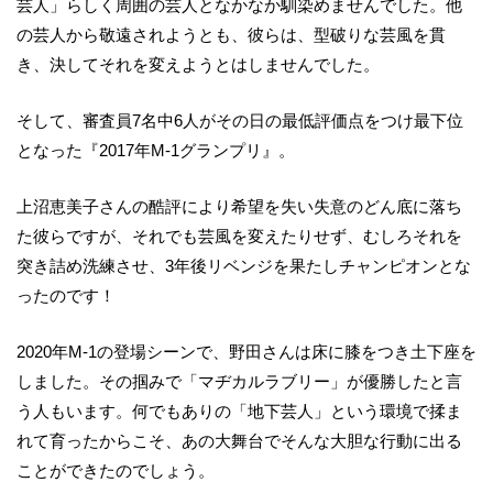
芸人」らしく周囲の芸人となかなか馴染めませんでした。他
の芸人から敬遠されようとも、彼らは、型破りな芸風を貫
き、決してそれを変えようとはしませんでした。
そして、審査員7名中6人がその日の最低評価点をつけ最下位
となった『2017年M-1グランプリ』。
上沼恵美子さんの酷評により希望を失い失意のどん底に落ち
た彼らですが、それでも芸風を変えたりせず、むしろそれを
突き詰め洗練させ、3年後リベンジを果たしチャンピオンとな
ったのです！
2020年M-1の登場シーンで、野田さんは床に膝をつき土下座を
しました。その掴みで「マヂカルラブリー」が優勝したと言
う人もいます。何でもありの「地下芸人」という環境で揉ま
れて育ったからこそ、あの大舞台でそんな大胆な行動に出る
ことができたのでしょう。