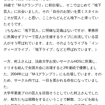
16歳で『M-1グランプリ』に初出場し、そこではじめて『地下
芸人』に出会いました。その「自分のお笑いを貫くスタイル
こそが芸人！」と思い、ここからどんどん地下へと潜ってい
たそうです。
（ちなみに「地下芸人」に明確な定義はないですが、事務所
に所属せずフリーで芸人が主催するライブに出演している芸
人がそう呼ばれています。また、そのようなライブを「イン
ディーズライブ」「地下ライブ」などと呼ばれています。）
一方、村上さんは、法政大学お笑いサークルHDSに所属し、
トリオを組んで全国大会に出場すると2年連続で優勝しまし
た。2004年には『M-1グランプリ』にも出場しています。その
ため、サークル内では、一目を置かれる存在になっていまし
た。
大学卒業後プロの芸人を目指そうとしていた村上さんでした
が、相方たちは就職をするということで解散。コンビを組も