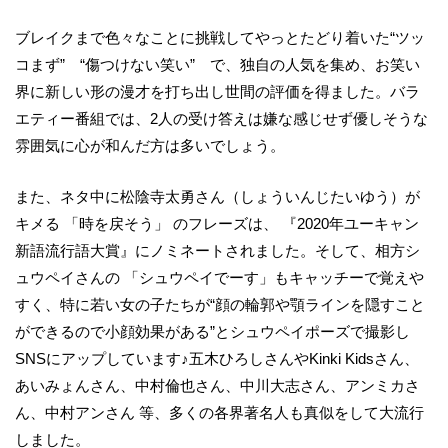
ブレイクまで色々なことに挑戦してやっとたどり着いた“ツッ
コまず” “傷つけない笑い” で、独自の人気を集め、お笑い
界に新しい形の漫才を打ち出し世間の評価を得ました。バラ
エティー番組では、2人の受け答えは嫌な感じせず優しそうな
雰囲気に心が和んだ方は多いでしょう。
また、ネタ中に松陰寺太勇さん（しょういんじたいゆう）が
キメる 「時を戻そう」 のフレーズは、 『2020年ユーキャン
新語流行語大賞』にノミネートされました。そして、相方シ
ュウペイさんの 「シュウペイでーす」もキャッチーで覚えや
すく、特に若い女の子たちが“顔の輪郭や顎ラインを隠すこと
ができるので小顔効果がある”とシュウペイポーズで撮影し
SNSにアップしています♪五木ひろしさんやKinki Kidsさん、
あいみょんさん、中村倫也さん、中川大志さん、アンミカさ
ん、中村アンさん 等、多くの各界著名人も真似をして大流行
しました。