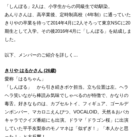
「しんぼる」2人は、小学生からの同級生で幼馴染。
あんりさんは、高卒業後、定時制高校（4年制）に通っていた
きりやの卒業を待って2014年4月に2人そろって東京NSCに20
期生として入学。その後2016年4月に「しんぼる」を結成しま
した。
以下、メンバーのご紹介を詳しく…
きりや はるかさん (26歳)
愛称「はるちゃん」
「しんぼる」 から引き続きボケ担当。立ち位置は左。ヘラ
ヘラ笑いながら棒読み気味でしゃべるのが特徴で、かなりの
毒舌。好きなものは、カプセルトイ、フィギュア、ゴールデ
ンボンバー、マカロニえんぴつ、VOCALOID。天然＆おバカ
キャラでクイズ番組にも出演。ドラマ「ドラゴン桜」に出演
していた平手友梨奈のモノマネは「似ずぎ！」「本人かと思
った！」と大反響！