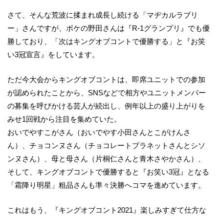
さて、そんな荒波に揉まれ成長し続ける「マヂカルラブリ
ー」さんですが、ボケの野田さんは『R-1グランプリ』でも優
勝しており、「次はキングオブコントで優勝する」と『お笑
い3冠宣言』をしています。
ただ今大会からキングオブコントは、即席ユニットでの参加
が認められたことから、SNSなどで相方やユニットメンバー
の募集を呼びかける芸人が続出し、例年以上の盛り上がりを
みせ1回戦から注目を集めていた。
おいでやすこがさん（おいでやす小田さんとこがけんさ
ん）、チョコンヌさん（チョコレートプラネットさんとシソ
ンヌさん）、母と母さん（片桐仁さんと青木さやかさん）、
そして、キングオブコントで優勝すると『お笑い3冠』となる
「霜降り明星」粗品さんも準々決勝へコマを進めています。
これはもう、『キングオブコント2021』楽しみすぎて仕方な