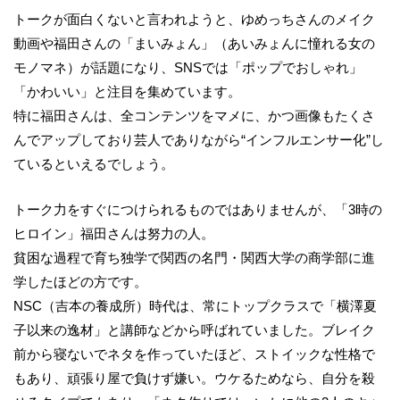
トークが面白くないと言われようと、ゆめっちさんのメイク
動画や福田さんの「まいみょん」（あいみょんに憧れる女の
モノマネ）が話題になり、SNSでは「ポップでおしゃれ」
「かわいい」と注目を集めています。
特に福田さんは、全コンテンツをマメに、かつ画像もたくさ
んでアップしており芸人でありながら“インフルエンサー化”し
ているといえるでしょう。
トーク力をすぐにつけられるものではありませんが、「3時の
ヒロイン」福田さんは努力の人。
貧困な過程で育ち独学で関西の名門・関西大学の商学部に進
学したほどの方です。
NSC（吉本の養成所）時代は、常にトップクラスで「横澤夏
子以来の逸材」と講師などから呼ばれていました。ブレイク
前から寝ないでネタを作っていたほど、ストイックな性格で
もあり、頑張り屋で負けず嫌い。ウケるためなら、自分を殺