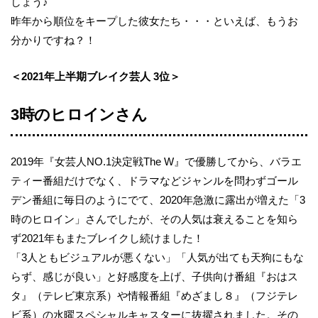
しょう♪
昨年から順位をキープした彼女たち・・・といえば、もうお
分かりですね？！
＜2021
年上半期ブレイク芸人 3位＞
3時のヒロインさん
2019年『女芸人NO.1決定戦The W』で優勝してから、バラエ
ティー番組だけでなく、ドラマなどジャンルを問わずゴール
デン番組に毎日のようにでて、2020年急激に露出が増えた「3
時のヒロイン」さんでしたが、その人気は衰えることを知ら
ず2021年もまたブレイクし続けました！
「3人ともビジュアルが悪くない」「人気が出ても天狗にもな
らず、感じが良い」と好感度を上げ、子供向け番組『おはス
タ』（テレビ東京系）や情報番組『めざまし８』（フジテレ
ビ系）の水曜スペシャルキャスターに抜擢されました。その