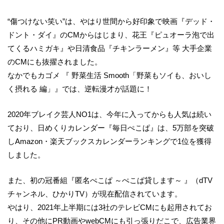
“傷つけない笑い”は、やはり世間から好印象で映画『デッド・
ドント・ダイ』のCMからはじまり、花王『ピュオーラ泡で出
てくるハミガキ』や日清食品『チキンラーメン』等 大手企業
のCMにも抜擢されました。
なかでもカゴメ 『 野菜生活 Smooth「野菜もソイも、おいし
く摂れる 編」』では、逆転漫才が話題に！
2020年ブレイク芸人NO1は、今年に入ってからも人気は続い
ており、日めくりカレンダー『毎日ぺこぱ』は、5万部を突破
しAmazon・楽天ブックスカレンダーランキングで1位を獲得
しました。
また、初の冠番組『匿名ぺこぱ ～ぺこぱ貸します～ 』（dTV
チャンネル、ひかりTV）が現在配信されています。
やはり、2021年上半期には3社のテレビCMにも起用されてお
り、その他にPR動画やwebCMにも引っ張りだこで、広告業界