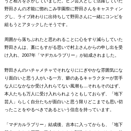
うと相方をさがしていました。ピン芸人として活躍していた
野田さんの才能に惚れこみ学園祭に野田さんをキャスティン
グし、ライブ終わりに出待ちして野田さんに一緒にコンビを
組もうとアタックしたそうです。
周囲から落ちぶれたと思われることに心をすり減らしていた
野田さんは、藁にもすがる思いで村上さんからの申し出を受
け入れ、2007年「マヂカルラブリー」が結成されました。
野田さんのハチャメチャでそれなりににぎやかな雰囲気にな
り面白いと思う人がいる一方、癖のあるキャラクターが苦手
な人になかなか受け入れらてない風潮も…それもそのはず、
本人たちも万人に受け入れられようともしておらず、「地下
芸人」らしく自分たちが面白いと思う限りどこまでも思い切
ったことをやるべきであるという信念を持っています。
「マヂカルラブリー」結成後、吉本に入ってからも、「地下