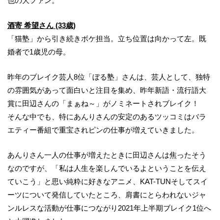
也の大ファン。
酒寄 希望さん (33歳)
「猫塾」から引き続きボケ担当。立ち位置は向かって左。既
婚者で1歳児の母。
昨年のブレイク芸人8位「ぼる塾」さんは、芸人として、独特
の雰囲気があって面白いと注目を集め、昨年新語・流行語大
賞に田辺さんの「まぁね～」がノミネートされブレイク！
そんな中でも、特にあんりさんの安定のあるツッコミはバラ
エティー番組で重宝されピンの仕事が増えていきました。
あんりさん一人の仕事が増えたときに田辺さんは焦ったそう
なのですが、「私は人生を楽しんでいるよということを伝え
ていこう」と思い純粋に好きなアニメ、KAT-TUNそしてスイ
ーツについて発信していたところ、肩書にとらわれないジャ
ンルレスな活動が仕事につながり2021年上半期ブレイク1位へ