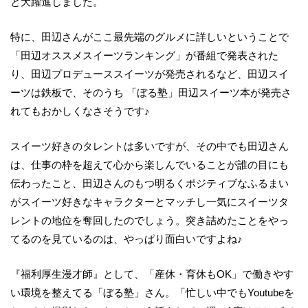
と大躍進しました。
特に、田辺さんがここ最先端のグルメに詳しいということで
「田辺オススメスイーツランキング」が番組で発表された
り、田辺プロデューススイーツが発売されるなど、田辺スイ
ーツは鉄板で、そのうち 「ぼる塾」田辺スイーツ本が発売さ
れてもおかしくなさそうです♪
スイーツ好きのタレントは多いですが、その中でも田辺さん
は、仕事の枠を超えて心から楽しんでいることが誰の目にも
伝わったこと、田辺さんのもつ明るくポジティブなふるまい
がスイーツ好きなキャラクターとマッチし一気にスイーツタ
レントの地位を奪回したのでしょう。突き詰めたことをやっ
てるのを見ているのは、やっぱり面白いですよね♪
『福利厚生漫才師』として、「産休・育休もOK」で働きやす
い環境を整えてる「ぼる塾」さん。「忙しい中でもYoutubeを