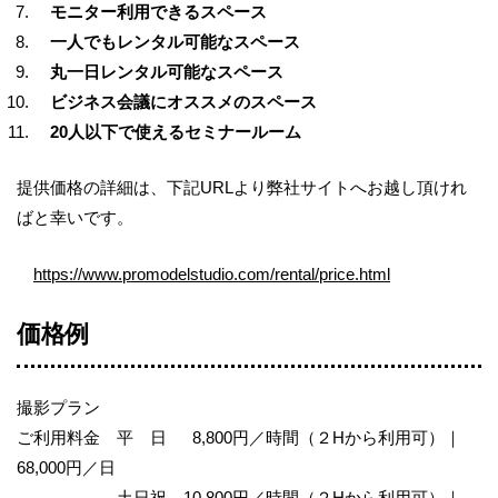
モニター利用できるスペース
一人でもレンタル可能なスペース
丸一日レンタル可能なスペース
ビジネス会議にオススメのスペース
20
人以下で使えるセミナールーム
提供価格の詳細は、下記
URL
より弊社サイトへお越し頂けれ
ばと幸いです。
https://www.promodelstudio.com/rental/price.html
価格例
撮影プラン
ご利用料金 平 日
8,800
円／時間（２
H
から利用可）
｜
68,000
円／日
土日祝
10,800
円／時間
（２
H
から利用可）
｜