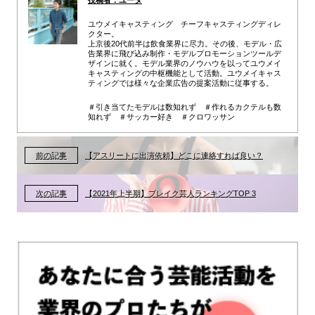
ユウメイキャスティング チーフキャスティングディレ
クター。
上京後20代前半は飲食業界に尽力。その後、モデル・広
告業界に飛び込み制作・モデルプロモーションツールデ
ザインに就く。モデル業界のノウハウを以ってユウメイ
キャスティングの中枢機能として活動。ユウメイキャス
ティングでは様々な企業広告の提案活動に従事する。
＃引き当てたモデルは数知れず ＃作れるカクテルも数
知れず ＃サッカー好き ＃クロワッサン
前の記事
【アスリートに出演依頼】どこに連絡すれば良い？
次の記事
【2021年上半期】ブレイク芸人ランキングTOP 3