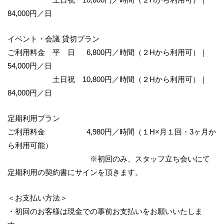
84,000
円／日
イベント・会議 貸切プラン
ご利用料金 平 日
6,800
円／時間（２
H
から利用可）
｜
54,000
円／日
土日祝
10,800
円／時間
（２
H
から利用可）
｜
84,000
円／日
定期利用プラン
ご利用料金
4,980
円／時間（１
H×
月１回・
3
ヶ月か
ら利用可能）
※
初回のみ、スタッフ立ち会いにて
定期利用の契約書にサインを頂きます。
＜お支払い方法＞
・初回のお客様は現金での事前お支払いをお願いいたしま