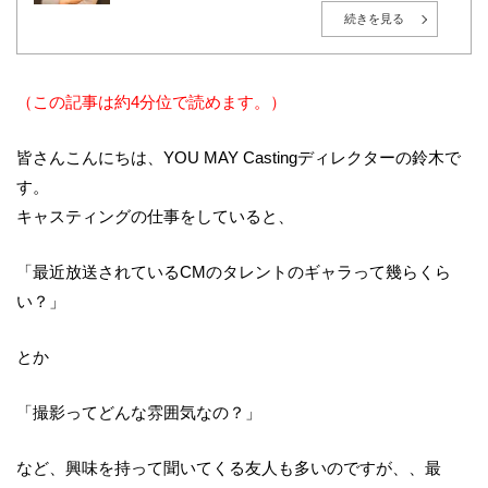
東京都世田谷区出身。1999年、株式会社インテック（現：
TISインテックグループ）入社後、広告・エンターテインメ
続きを見る
ント業界へ転身。2010年に株式会社プロモデルスタジオを創
業し、総合キャスティング事業「YOU MAY Casting」を展
開。現在は大手モデル事務所の取締役も務める。
広告・PR・イベントにおけるタレントキャスティングを、人
選・紹介に留めず、企業の目的・ターゲット・予算に応じ
（この記事は約4分位で読めます。）
た“成果につながる戦略設計”から、撮影・イベント当日の進
行まで一貫して支援。現在は毎月約50社の新規相談を受け付
け、既存案件を含めると月間100件超のキャスティング案件
皆さんこんにちは、
YOU MAY Casting
ディレクターの鈴木で
を監督。多数案件から得られる実務データをもとに、相場
感・成功パターン・リスク管理のナレッジ化を推進してい
す。
る。
AIやデータ活用が進む時代においても、「人の感情」や「文
キャスティングの仕事をしていると、
脈」を重視し、成果と納得感の両立を大切にしている。
「最近放送されている
CM
のタレントのギャラって幾らくら
い？」
とか
「撮影ってどんな雰囲気なの？」
など、興味を持って聞いてくる友人も多いのですが、、最