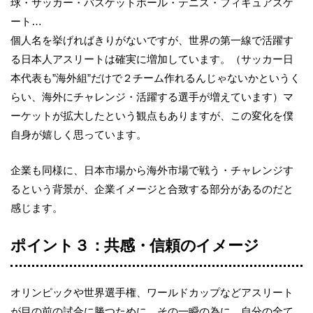
球・サッカー・バスケットボール・テニス・フィギュアスケ
ート
…
個人名を挙げればきりがないですが、世界の第一線で活躍す
る日本人アスリートは確実に増加しています。（サッカー日
本代表も
”
海外組
”
だけで２チーム作れるんじゃないかというく
らい、海外にチャレンジ・活躍する選手が増えています）マ
ーケットが拡大したという観点もありますが、この変化を僕
自身が嬉しく思っています。
企業も同様に、日本市場から海外市場で戦う・チャレンジす
るという背景が、企業イメージと合致する部分があるのだと
感じます。
ポイント３：共感・信頼のイメージ
オリンピックや世界選手権、ワールドカップなどアスリート
が目の前の試合に勝つために、その一瞬の為に、自分の全て