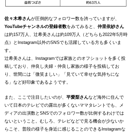
佐々木希さん
が圧倒的なフォロワー数を誇っていますが、
YouTubeチャンネルの登録者数
をみてみると、
仲里依紗さん
は約157万人、辻希美さんは約109万人（どちらも2022年5月時
点）とInstagram以外のSNSでも活躍している方も多くいま
す。
辻希美さんは、Instagramでは家族とのオフショットを多く投
稿しており、仲良し夫婦・仲良し家族の様子を投稿してお
り、世間には「微笑ましい」「見ていて幸せな気持ちにな
る」など好印象であるようです。
また、ここで注目したいのが、
平愛梨さん
など海外に住んで
いて日本のテレビでの露出が多くないママタレントでも、メ
ディアの出演数とSNSでのフォロワー数が比例するわけでは
ないということ。むしろ、テレビなどで見る機会が少ないか
らこそ、普段の様子を身近に感じることのできるInstagramな