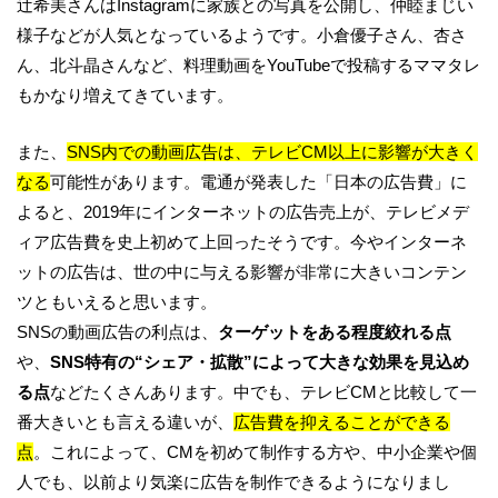
辻希美さんはInstagramに家族との写真を公開し、仲睦まじい
様子などが人気となっているようです。小倉優子さん、杏さ
ん、北斗晶さんなど、料理動画をYouTubeで投稿するママタレ
もかなり増えてきています。
また、
SNS内での動画広告は、テレビCM以上に影響が大きく
なる
可能性があります。電通が発表した「日本の広告費」に
よると、2019年にインターネットの広告売上が、テレビメデ
ィア広告費を史上初めて上回ったそうです。今やインターネ
ットの広告は、世の中に与える影響が非常に大きいコンテン
ツともいえると思います。
SNSの動画広告の利点は、
ターゲットをある程度絞れる点
や、
SNS特有の“シェア・拡散”によって大きな効果を見込め
る点
などたくさんあります。中でも、テレビCMと比較して一
番大きいとも言える違いが、
広告費を抑えることができる
点
。これによって、CMを初めて制作する方や、中小企業や個
人でも、以前より気楽に広告を制作できるようになりまし