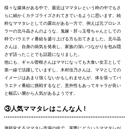
様々な媒体がある中で、最近はママタレという枠の中でもさ
らに細かくカテゴライズされてきているように思います。純
粋なママタレとしての露出がある一方で、例えば元プロレス
ラーの北斗晶さんのような、鬼嫁・肝っ玉母ちゃんとしての
枠でバラエティ番組を盛り上げる方も出てきました。北斗晶
さんは、自身の病気を発表し、家族の深いつながりを包み隠
さず語ったことでも話題になりました。
他にも、ギャル曽根さんはママになっても大食い女王として
第一線で活躍していますし、木村佳乃さんは、ママとしての
イメージはあまり強くないかもしれませんが、体を張ってバ
ラエティ番組に挑戦するなど、意外性もあってキャラが良い
と幅広い層から人気があるようです。
③人気ママタレはこんな人！
激戦化するママタレ市場の中で、実際にどういうママタレが