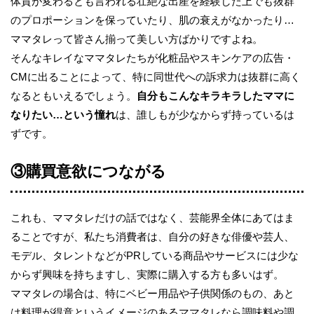
体質が変わるとも言われる壮絶な出産を経験した上でも抜群
のプロポーションを保っていたり、肌の衰えがなかったり…
ママタレって皆さん揃って美しい方ばかりですよね。
そんなキレイなママタレたちが化粧品やスキンケアの広告・
CMに出ることによって、特に同世代への訴求力は抜群に高く
なるともいえるでしょう。
自分もこんなキラキラしたママに
なりたい…という憧れ
は、誰しもが少なからず持っているは
ずです。
③購買意欲につながる
これも、ママタレだけの話ではなく、芸能界全体にあてはま
ることですが、私たち消費者は、自分の好きな俳優や芸人、
モデル、タレントなどがPRしている商品やサービスには少な
からず興味を持ちますし、実際に購入する方も多いはず。
ママタレの場合は、特にベビー用品や子供関係のもの、あと
は料理が得意というイメージのあるママタレなら調味料や調