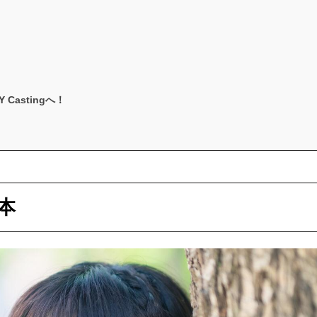
astingへ！
本