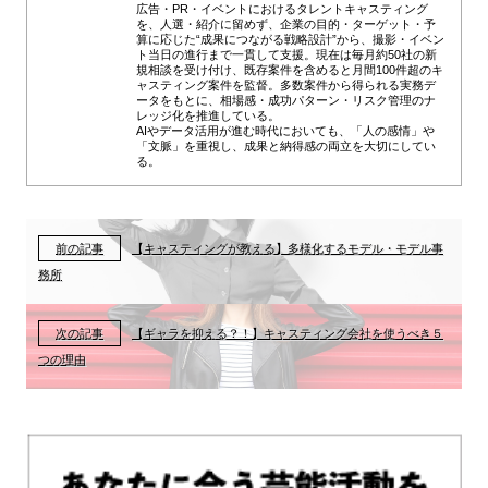
広告・PR・イベントにおけるタレントキャスティング
を、人選・紹介に留めず、企業の目的・ターゲット・予
算に応じた“成果につながる戦略設計”から、撮影・イベン
ト当日の進行まで一貫して支援。現在は毎月約50社の新
規相談を受け付け、既存案件を含めると月間100件超のキ
ャスティング案件を監督。多数案件から得られる実務デ
ータをもとに、相場感・成功パターン・リスク管理のナ
レッジ化を推進している。
AIやデータ活用が進む時代においても、「人の感情」や
「文脈」を重視し、成果と納得感の両立を大切にしてい
る。
前の記事
【キャスティングが教える】多様化するモデル・モデル事
務所
次の記事
【ギャラを抑える？！】キャスティング会社を使うべき５
つの理由