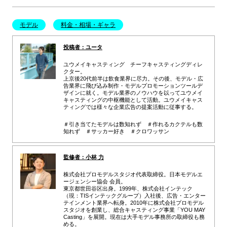
モデル
料金・相場・ギャラ
投稿者：ユータ
ユウメイキャスティング チーフキャスティングディレ
クター。
上京後20代前半は飲食業界に尽力。その後、モデル・広
告業界に飛び込み制作・モデルプロモーションツールデ
ザインに就く。モデル業界のノウハウを以ってユウメイ
キャスティングの中枢機能として活動。ユウメイキャス
ティングでは様々な企業広告の提案活動に従事する。
＃引き当てたモデルは数知れず ＃作れるカクテルも数
知れず ＃サッカー好き ＃クロワッサン
監修者：小林 力
株式会社プロモデルスタジオ代表取締役。日本モデルエ
ージェンシー協会 会員。
東京都世田谷区出身。1999年、株式会社インテック
（現：TISインテックグループ）入社後、広告・エンター
テインメント業界へ転身。2010年に株式会社プロモデル
スタジオを創業し、総合キャスティング事業「YOU MAY
Casting」を展開。現在は大手モデル事務所の取締役も務
める。