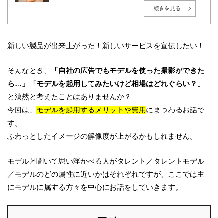
東京都世田谷区出身。1999年、株式会社インテック（現：
TISインテックグループ）入社後、広告・エンターテインメ
続きを見る
ント業界へ転身。2010年に株式会社プロモデルスタジオを創
業し、総合キャスティング事業「YOU MAY Casting」を展
開。現在は大手モデル事務所の取締役も務める。
広告・PR・イベントにおけるタレントキャスティングを、人
選・紹介に留めず、企業の目的・ターゲット・予算に応じ
新しい製品が出来上がった！新しいサービスを宣伝したい！
た“成果につながる戦略設計”から、撮影・イベント当日の進
行まで一貫して支援。現在は毎月約50社の新規相談を受け付
け、既存案件を含めると月間100件超のキャスティング案件
そんなとき、
「自社の広告でもモデルを使った撮影ができた
を監督。多数案件から得られる実務データをもとに、相場
感・成功パターン・リスク管理のナレッジ化を推進してい
ら…」「モデルを起用してみたいけど相場はどれぐらい？」
る。
AIやデータ活用が進む時代においても、「人の感情」や「文
と漠然と考えたことはありませんか？
脈」を重視し、成果と納得感の両立を大切にしている。
今回は、
モデルを起用するメリットや費用
にまつわるお話で
す。
ふわっとしたイメージの解像度が上がるかもしれません。
モデルと聞いて思い浮かべる人がタレント／タレントモデル
／モデルのどの属性に近いかはそれぞれですが、
ここでは主
にモデルに属する方々を中心にお話をしていきます。