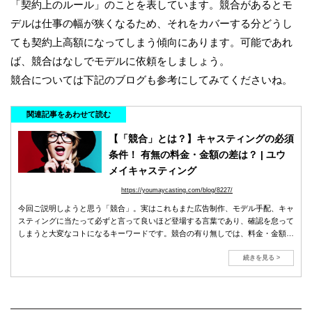
「契約上のルール」のことを表しています。競合があるとモ
デルは仕事の幅が狭くなるため、それをカバーする分どうし
ても契約上高額になってしまう傾向にあります。可能であれ
ば、競合はなしでモデルに依頼をしましょう。
競合については下記のブログも参考にしてみてくださいね。
関連記事をあわせて読む
【「競合」とは？】キャスティングの必須
条件！ 有無の料金・金額の差は？ | ユウ
メイキャスティング
https://youmaycasting.com/blog/8227/
今回ご説明しようと思う「競合」。実はこれもまた広告制作、モデル手配、キャ
スティングに当たって必ずと言って良いほど登場する言葉であり、確認を怠って
しまうと大変なコトになるキーワードです。競合の有り無しでは、料金・金額、
ギャランティに大きな差もあり、競合有では概ね1.5〜2倍ほど。「競合のないモ
デル」も存在します。
続きを見る >