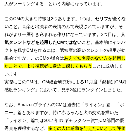
人がツーリングする…という内容になっています。
このCMの大きな特徴は2つあります。1つは、
セリフが全くな
いこと
。音楽と出演者の表情のみで表現されていますが、そ
れがより一層引き込まれる作りになっています。2つ目は、
人
気タレントなどを起用したCMではないこと
。基本的にインパ
クトを残すCMを作るには、認知度の高いタレントの起用が効
果的ですが、このCMの場合は
あえて知名度のない方を起用し
たことで、より視聴者に身近に感じてもらう
ことに成功して
います。
実際にこのCMは、CM総合研究所による11月度「銘柄別CM好
感度ランキング」において、見事3位にランクインしました。
なお、AmazonプライムのCMは過去に「ライオン」篇、「ポ
ニー」篇とありますが、特に赤ちゃんと犬の交流を描いた
「ライオン」篇では2017 年の ギャラクシー賞でCM部門の優
秀賞を獲得するなど、
多くの人に感動を与えたCMとして評価