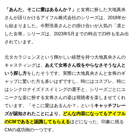
「あんた、そこに愛はあるんか？」
と女将に扮した大地真央
さんが語りかけるアイフル株式会社のシリーズは、2018年か
ら始まりました。今野浩喜さんとの掛け合いが人気の「凛と
した女将」シリーズは、2023年5月までの時点で23作も生み出
されています。
元タカラジェンヌという輝かしい経歴を持つ大地真央さんの
キャスティングは、
あえて女将さん役をやらなさそうな人と
いう探し方
をしたそうです。実際に大地真央さんと女将のギ
ャップに驚いた方も多いはずですし、時にはコスプレ、時に
はシンクロナイズドスイミングの選手と、シリーズごとにユ
ニークな姿に扮する女将さんの姿は視聴者を楽しませてくれ
ています。「そこに愛はあるんか？」という
キャッチフレー
ズが認知されたことにより、
どんな内容になってもアイフル
のCMであると認識してもらえる
ほどになった、印象に残る
CMの成功例の一つです。