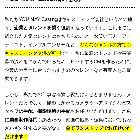
私たちYOU MAY Castingはキャスティング会社という名の通
り、
企業とタレントを繋ぐ役割
を担っています。これまでに
紹介した人気タレントはもちろんのこと、お笑い芸人、アー
ティスト、インフルエンサーなど、
どんなジャンルの方でも
キャスティング交渉が可能
です。常に最新のトレンドや芸能
界の流れをつかんでいるため、ヒットするCMを作るために、
企業のカラーに合ったおすすめのタレントなど芸能人をご提
案できます。
しかし、私たちの仕事は橋渡し役だけにとどまりません！タ
レントだけでなく、撮影にかかるカメラやヘアメイクなど
ス
タッフの手配、撮影場所の手配
もお任せいただけます。さら
に
動画制作部門
もあるため、動画の撮影・編集においてもわ
ざわざ外注する必要がなく、
全てワンストップでお任せいた
だけます！