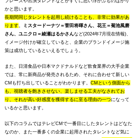
フレーズや出演タレントなどがすぐに思い浮かぶものばかり
かと思います。
長期間同じタレントを起用し続けることも、非常に効果があ
ります
。
ミスタードーナツ＝菅田将暉さん、花王＝菊池風磨
さん、ユニクロ＝綾瀬はるかさん
など(2024年7月現在情報)、
イメージ付けが確立していると、企業のブランドイメージ施
策は成功しているといえるでしょう。
また、日清食品や日本マクドナルドなど飲食業界の大手企業
では、常に新商品が発売されるため、それに合わせて新しい
CMも打ち出していることがわかります。
CMという側面から
も、視聴者を飽きさせない、楽しませる工夫がなされてお
り、それが高い好感度を獲得するに至る理由の一つ
になって
いるかと思います。
以下のコラムではテレビCMで一番目にしたタレントはどなた
なのか、また一番多くの企業に起用されたタレントなど気に