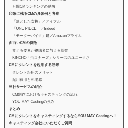
月間CMランキングの動向
印象に残るCMの具体例と考察
「凛とした女将」／アイフル
「ONE PIECE」／Indeed
「モーターバイク」篇／Amazonプライム
面白いCMの特徴
笑える要素が視聴者に与える影響
KINCHO「虫コナーズ」シリーズのユニークさ
CMにタレントを起用する効果
タレント起用のメリット
起用費用と相場感
当社サービスの紹介
CM制作におけるキャスティングの流れ
YOU MAY Castingの強み
まとめ
CMにタレントをキャスティングするならYOU MAY Castingへ！
キャスティング会社にいただくご質問