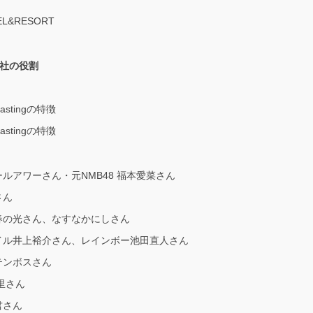
L&RESORT
社の役割
stingの特徴
stingの特徴
トボールアワーさん・元NMB48 福本愛菜さん
さん
らば青春の光さん、なすなかにしさん
ノンスタイル井上裕介さん、レインボー池田直人さん
ルテンボスさん
恵里さん
る君さん