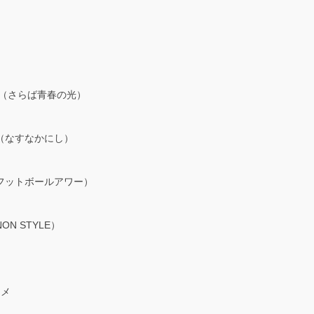
ん（さらば青春の光）
（なすなかにし）
フットボールアワー）
 STYLE）
アメ