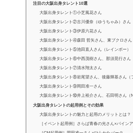
注目の大阪出身タレント10選
大阪出身タレント①小芝風花さん
大阪出身タレント②古川優奈（ゆうちゃみ）さん
大阪出身タレント③伊原六花さん
大阪出身タレント④森田 哲矢さん、東ブクロさ
大阪出身タレント⑤池田直人さん（レインボー）
大阪出身タレント⑥中西茂樹さん、那須晃行さん
大阪出身タレント⑦清水翔太さん
大阪出身タレント⑧岩尾望さん、後藤輝基さん（
大阪出身タレント⑨岡田准一さん
大阪出身タレント⑩井上裕介さん、石田明さん（NON
大阪出身タレントの起用例とその効果
大阪出身タレントの魅力と起用のメリットとは？
［イベント起用例］さらば青春の光さん×パイン
［CM起用例］岡田准一さん×ひらかたパーク