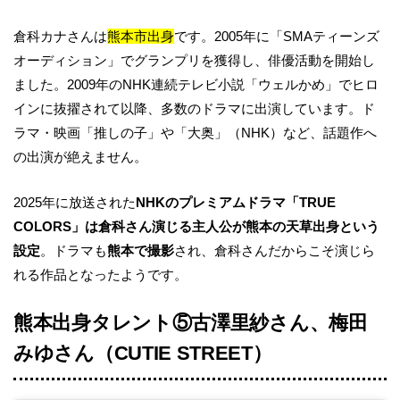
倉科カナさんは
熊本市出身
です。2005年に「SMAティーンズ
オーディション」でグランプリを獲得し、俳優活動を開始し
ました。2009年のNHK連続テレビ小説「ウェルかめ」でヒロ
インに抜擢されて以降、多数のドラマに出演しています。ド
ラマ・映画「推しの子」や「大奥」（NHK）など、話題作へ
の出演が絶えません。
2025年に放送された
NHKのプレミアムドラマ「TRUE
COLORS」は倉科さん演じる主人公が熊本の天草出身という
設定
。ドラマも
熊本で撮影
され、倉科さんだからこそ演じら
れる作品となったようです。
熊本出身タレント⑤古澤里紗さん、梅田
みゆさん（CUTIE STREET）