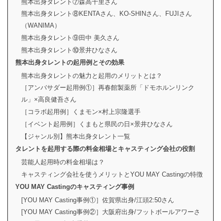
熊本出身タレント⑦森高千里さん
熊本出身タレント⑧KENTAさん、KO-SHINさん、FUJIさん
（WANIMA）
熊本出身タレント⑨田中 美久さん
熊本出身タレント⑩景井ひなさん
熊本出身タレントの起用例とその効果
熊本出身タレントの魅力と起用のメリットとは？
［アンバサダー起用例①］再春館製薬所「ドモホルンリンク
ル」×高良健吾さん
［コラボ起用例］くまモン×村上宗隆選手
［イベント起用例］くまもと県民の日×景井ひなさん
【ジャンル別】熊本出身タレント一覧
タレントを起用する際の料金相場とキャスティング会社の役割
芸能人起用時の料金相場は？
キャスティング会社を使うメリットとYOU MAY Castingの特徴
YOU MAY Castingのキャスティング事例
[YOU MAY Casting事例①］佐賀県出身/江頭2:50さん
[YOU MAY Casting事例②］大阪府出身/フットボールアワーさ