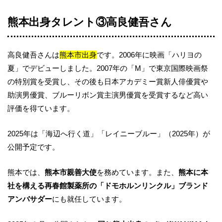
熊本出身タレント③高良健吾さん
高良健吾さんは
熊本市出身
です。2006年に映画「ハリヨの
夏」でデビューしました。2007年の「M」で東京国際映画祭
の特別賞を受賞し、その後も日本アカデミー賞新人俳優賞や
助演男優賞、ブルーリボン賞主演男優賞を受賞するなど高い
評価を得ています。
2025年は「海辺へ行く道」「レイニーブルー」（2025年）が
公開予定です。
熊本では、
熊本市親善大使
を務めています。また、
熊本に本
社を構える再春館製薬所の「ドモホルンリンクル」ブランド
アンバサダー
にも就任しています。