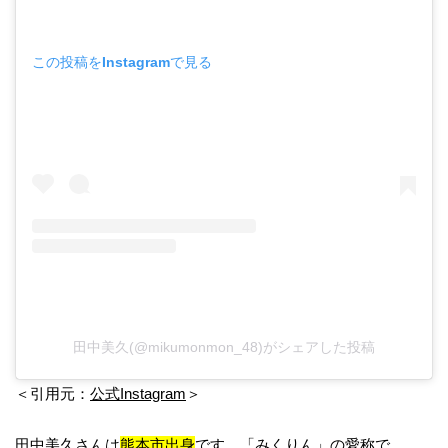
この投稿をInstagramで見る
田中美久(@mikumonmon_48)がシェアした投稿
＜引用元：
公式Instagram
＞
田中美久さんは
熊本市出身
です。「みくりん」の愛称で