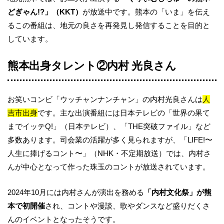
どぎゃん!?」（KKT）
が放送中です。熊本の「いま」を伝え
るこの番組は、地元の良さを再発見し発信することを目的と
しています。
熊本出身タレント②内村 光良さん
お笑いコンビ「ウッチャンナンチャン」の内村光良さんは
人
吉市出身
です。主な出演番組には日本テレビの「世界の果て
までイッテQ!」（日本テレビ）、「THE突破ファイル」など
多数あります。司会業の活躍が多く見られますが、「LIFE!〜
人生に捧げるコント〜」（NHK・不定期放送）では、内村さ
んが中心となって作った珠玉のコントが放送されています。
2024年10月には内村さんが演出を務める
「内村文化祭」が熊
本で初開催
され、コントや漫談、歌やダンスなど盛りだくさ
んのイベントとなったそうです。