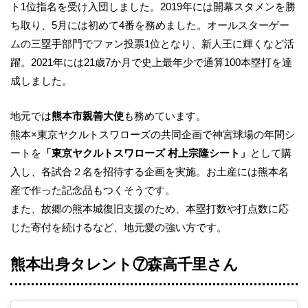
ト1位指名を受け入団しました。2019年には開幕スタメンを勝
ち取り、5月には初めて4番を務めました。オールスターゲー
ムの三塁手部門でファン投票1位となり、新人王に輝くなど活
躍。2021年には21歳7か月で史上最年少で通算100本塁打を達
成しました。
地元では
熊本市親善大使
も務めています。
熊本×東京ヤクルトスワローズの共同企画で神宮球場の年間シ
ートを
「東京ヤクルトスワローズ 村上宗隆シート」
として購
入し、各試合２名を招待する企画を実施。お土産には熊本名
産で作った記念品もつくそうです。
また、故郷の熊本城復旧支援のため、本塁打数や打点数に応
じた寄付を続けるなど、地元愛の強い方です。
熊本出身タレント⑦森高千里さん