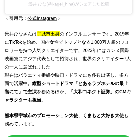
景井 ひな(@kagei_hina)がシェアした投稿
＜引用元：
公式Instagram
＞
景井ひなさんは
宇城市出身
のインフルエンサーです。2019年
にTikTokを始め、国内女性でトップとなる1,000万人超のフォ
ロワーを持つ人気クリエイターです。2023年にはカンヌ国際
映画祭にアジア代表として招待され、世界のクリエイター7人
の一人に選ばれました。
現在はバラエティ番組や映画・ドラマにも多数出演し、多方
面で活躍中。
縦型ショートドラマ「とあるラブホテルの最上
階にて」で主演
を務めるほか、
「大和コネクト証券」のCMキ
ャラクターも担当
。
熊本県宇城市のプロモーション大使
、
くまもと大好き大使
も
務めています。