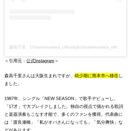
森高千里 Chisatomoritaka_official(@chisatomoritaka_official)がシェアした投稿
＜引用元：
公式Instagram
＞
森高千里さんは大阪生まれですが、
幼少期に熊本市へ移住
し
ました。
1987年、シングル「NEW SEASON」で歌手デビューし、
「17才」で大ブレイクしました。独自の視点で描かれる歌詞
と楽器演奏もこなす才能で、多くのファンを獲得。代表曲に
は「渡良瀬橋」「私がオバさんになっても」「気分爽快」な
どがあります。