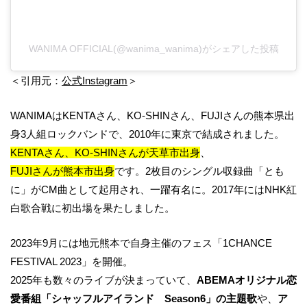
WANIMA OFFICIAL(@wanima_wanima)がシェアした投稿
＜引用元：
公式Instagram
＞
WANIMAはKENTAさん、KO-SHINさん、FUJIさんの熊本県出
身3人組ロックバンドで、2010年に東京で結成されました。
KENTAさん、KO-SHINさんが天草市出身
、
FUJIさんが熊本市出身
です。2枚目のシングル収録曲「とも
に」がCM曲として起用され、一躍有名に。2017年にはNHK紅
白歌合戦に初出場を果たしました。
2023年9月には地元熊本で自身主催のフェス「1CHANCE
FESTIVAL 2023」を開催。
2025年も数々のライブが決まっていて、
ABEMAオリジナル恋
愛番組「シャッフルアイランド Season6」の主題歌
や、
ア