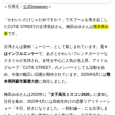
＜引用元：
公式Instagram
＞
「かわいいだけじゃだめですか？」で大ブームを巻き起こし
たCUTIE STREETの古澤里紗さん、梅田みゆさんは
熊本県出
身
です。
古澤さんは愛称「ふーりー」として親しまれています。
元々
はインフルエンサー
で、あざとかわいいフレンチガーリーな
スタイルが支持され、女性を中心に人気が急上昇。アイドル
グループ「CUTIE STREET」のメンバーとしても活動を始
め、今後の幅広い活躍が期待されています。2025年8月には
熊
本県阿蘇市親善大使
に就任しました。
梅田みゆさんは2020年に
「女子高生ミスコン2020」
に参加し
注目を集め、2022年4月には高校生向けの恋愛リアリティーシ
ョー「今日、好きになりました。～初虹編～」にも出演しま