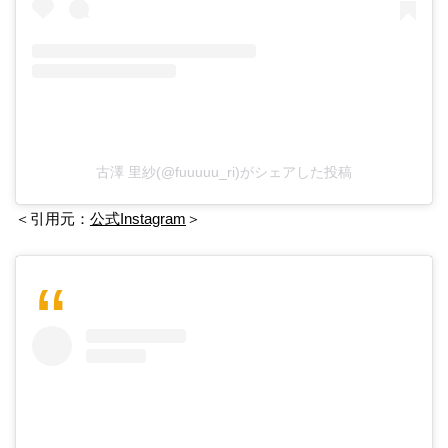
古澤 里紗(@fuuuuu_ri)がシェアした投稿
＜引用元：
公式Instagram
＞