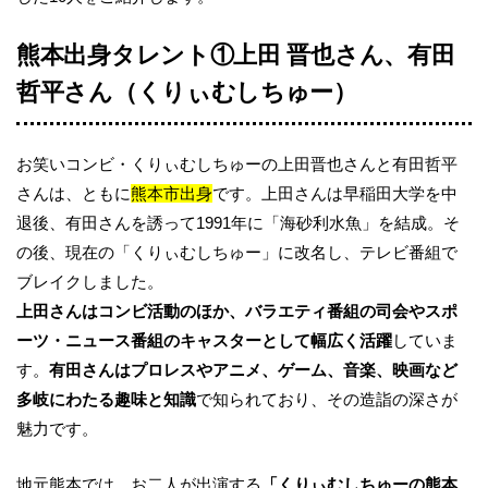
熊本出身タレント①上田 晋也さん、有田
哲平さん（くりぃむしちゅー）
お笑いコンビ・くりぃむしちゅーの上田晋也さんと有田哲平
さんは、ともに
熊本市出身
です。上田さんは早稲田大学を中
退後、有田さんを誘って1991年に「海砂利水魚」を結成。そ
の後、現在の「くりぃむしちゅー」に改名し、テレビ番組で
ブレイクしました。
上田さんはコンビ活動のほか、バラエティ番組の司会やスポ
ーツ・ニュース番組のキャスターとして幅広く活躍
していま
す。
有田さんはプロレスやアニメ、ゲーム、音楽、映画など
多岐にわたる趣味と知識
で知られており、その造詣の深さが
魅力です。
地元熊本では、お二人が出演する
「くりぃむしちゅーの熊本