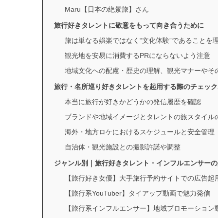
Maru【日本の絶景旅】さん
旅行好きタレントに敬意をもって向き合うために
旅は単なる娯楽ではなく“文化体験”であることを
観光地を安易に消費するPRにならないよう注意
地域文化への配慮・歴史の理解、観光マナーやそ
旅行・名所巡り好きタレントを起用する際のチェック
本当に旅行が好きかどうかの発信履歴を確認
ブランドや地域イメージとタレントの旅スタイル
海外・地方ロケにおけるスケジュールと安全管理
自治体・観光施設との撮影許諾や調整
ジャンル別｜旅行好きタレント・インフルエンサーの
【旅行好き女優】大手旅行予約サイトでの広告起
【旅行系YouTuber】タイアップ動画で魅力発信
【旅行系インフルエンサー】地域プロモーション動