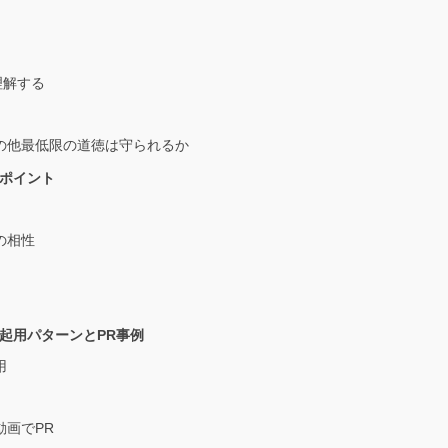
理解する
の他最低限の道徳は守られるか
ポイント
の相性
起用パターンとPR事例
用
画でPR