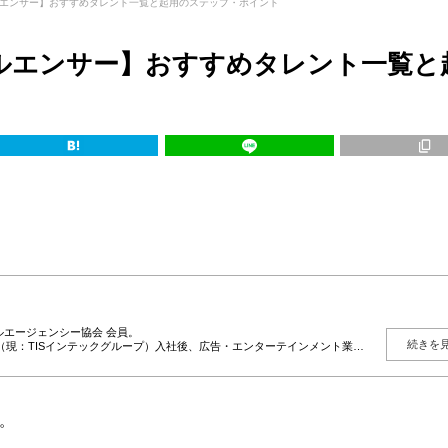
エンサー】おすすめタレント一覧と起用のステップ・ポイント
ルエンサー】おすすめタレント一覧と
エージェンシー協会 会員。
続きを
（現：TISインテックグループ）入社後、広告・エンターテインメント業界
、総合キャスティング事業「YOU MAY Casting」を展開。現在は大手モ
グを、人選・紹介に留めず、企業の目的・ターゲット・予算に応じた“成果
行まで一貫して支援。現在は毎月約50社の新規相談を受け付け、既存案件を
。多数案件から得られる実務データをもとに、相場感・成功パターン・リス
。
」や「文脈」を重視し、成果と納得感の両立を大切にしている。