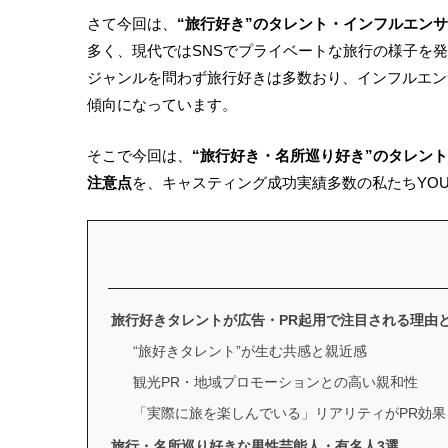
さて今回は、
“旅行好き”のタレント・インフルエン
多く、現代ではSNSでプライベートな旅行の様子を
ジャンルを問わず旅行好きは多数おり、インフルエン
傾向になっています。
そこで今回は、
“旅行好き・名所巡り好き”のタレン
注意点
を、キャスティング成功実績多数の私たちYOU MA
旅行好きタレントが広告・PR起用で注目される理由
“旅好きタレント”が生む共感と親近感
観光PR・地域プロモーションとの高い親和性
「実際に旅を楽しんでいる」リアリティがPR効果
旅行・名所巡り好きな男性芸能人・有名人3選