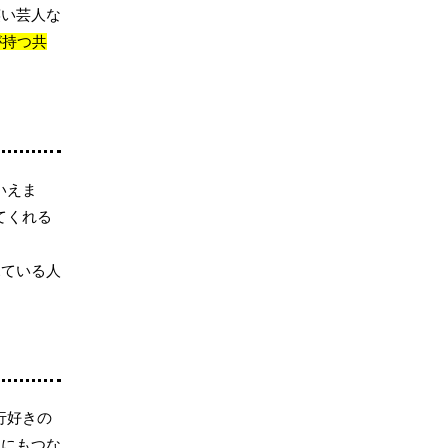
笑い芸人な
が持つ共
いえま
てくれる
見ている人
行好きの
とにもつな