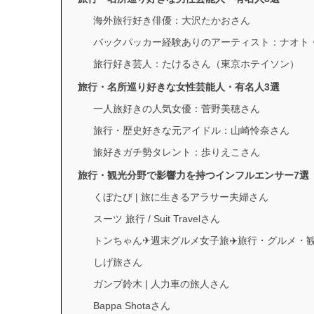
海外旅行好き俳優：大沢たかおさん
バックパッカー経験ありのアーティスト：ナオト
旅行好き芸人：たけるさん（東京ホテイソン）
旅行・名所巡り好きな女性芸能人・有名人3選
一人旅好きの人気女優：菅野美穂さん
旅行・歴史好きな元アイドル：山崎怜奈さん
旅好きガチ勢タレント：歩りえこさん
旅行・観光分野で影響力を持つインフルエンサー7選
くぼたび | 旅に生きるアラサー夫婦さん
スーツ 旅行 / Suit Travelさん
トンちゃん✈︎週末グルメ女子旅✈️旅行・グルメ・
しげ旅さん
ガンプ鈴木 | 人力車の旅人さん
Bappa Shotaさん