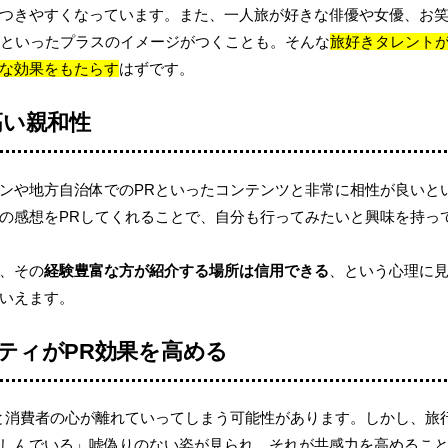
つきやすくなっています。また、一人旅が好きな俳優や女優、お
といったプラスのイメージがつくことも。そんな
旅好きタレント
な効果をもたらす
はずです。
高い親和性
ンや地方自治体でのPRといったコンテンツと非常に相性が良いと
の感想をPRしてくれることで、自分も行ってみたいと興味を持っ
、その
経験豊富な方が紹介する場所は信用できる
、という心理に
いえます。
ティがPR効果を高める
と消費者の心が離れていってしまう可能性があります。しかし、旅
しんでいる」嘘偽りのない姿が見られ、それが共感力を高めるこ