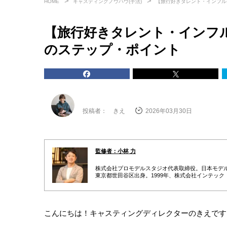
HOME
キャスティングノウハウ(手法)
【旅行好きタレント・インフル
【旅行好きタレント・インフ
のステップ・ポイント
投稿者： きえ
2026年03月30日
監修者：小林 力
株式会社プロモデルスタジオ代表取締役。日本モデル
東京都世田谷区出身。1999年、株式会社インテック
へ転身。2010年に株式会社プロモデルスタジオを創業し
デル事務所の取締役も務める。
広告・PR・イベントにおけるタレントキャスティン
につながる戦略設計”から、撮影・イベント当日の進
含めると月間100件超のキャスティング案件を監督
こんにちは！キャスティングディレクターのきえです
ク管理のナレッジ化を推進している。
AIやデータ活用が進む時代においても、「人の感情