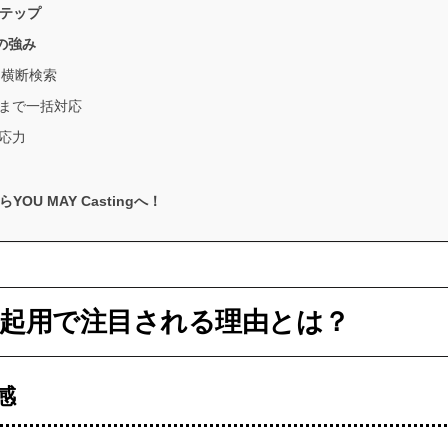
テップ
）の強み
を横断検索
Rまで一括対応
応力
 MAY Castingへ！
R起用で注目される理由とは？
感