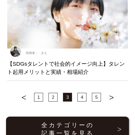
投稿者： きえ
【SDGsタレントで社会的イメージ向上】タレン
ト起用メリットと実績・相場紹介
1
2
3
4
5
全カテゴリーの
記事一覧を見る