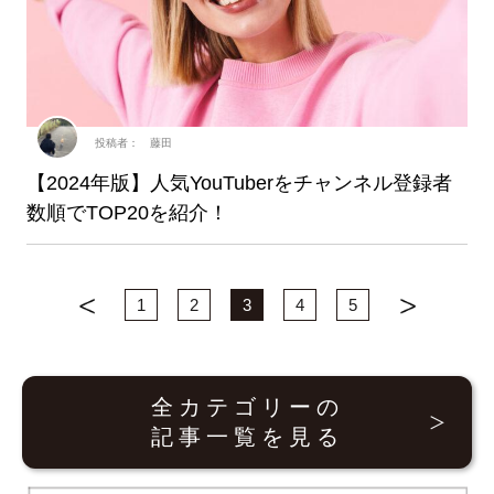
投稿者： 藤田
【2024年版】人気YouTuberをチャンネル登録者
数順でTOP20を紹介！
1
2
3
4
5
全カテゴリーの
記事一覧を見る