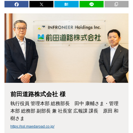
前田道路株式会社 様
執行役員 管理本部 総務部長 田中 康輔さま・管理
本部 総務部 副部長 兼 社長室 広報課 課長 原田 和
樹さま
https://ssl.maedaroad.co.jp/