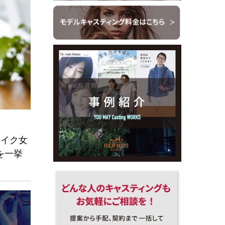
レイク女
を一挙