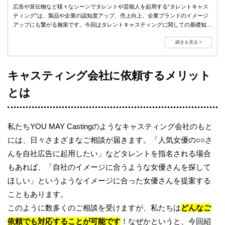
広告や宣伝物など様々なシーンでタレントや芸能人を起用する“タレントキャス
ティング”は、製品や企業の認知度アップ、売上向上、企業ブランドのイメージ
アップにも繋がる施策です。今回はタレントキャスティングに関しての基礎知識
から実際かかる費用をお伝えします。
続きを見る >
キャスティング会社に依頼するメリット
とは
私たちYOU MAY Castingのようなキャスティング会社のもと
には、日々さまざまなご相談が届きます。「人気女優の○○さ
んを自社広告に起用したい」などタレントを指名される場合
もあれば、「自社のイメージに合うような女優さんを探して
ほしい」というようなイメージに合った女優さんを提案する
こともあります。
このように数多くのご相談を受けますが、私たちは
どんなご
依頼でも対応することが可能です
！なぜかというと、今回紹