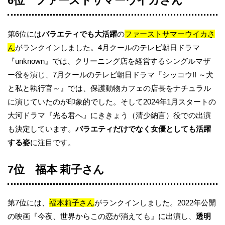
6位 ファーストサマーウイカさん
第6位には
バラエティでも大活躍
の
ファーストサマーウイカさ
ん
がランクインしました。4月クールのテレビ朝日ドラマ
『unknown』では、クリーニング店を経営するシングルマザ
ー役を演じ、7月クールのテレビ朝日ドラマ『シッコウ!! ～犬
と私と執行官～』では、保護動物カフェの店長をナチュラル
に演じていたのが印象的でした。そして2024年1月スタートの
大河ドラマ『光る君へ』にききょう（清少納言）役での出演
も決定しています。
バラエティだけでなく女優としても活躍
する姿
に注目です。
7位 福本 莉子さん
第7位には、
福本莉子さん
がランクインしました。2022年公開
の映画『今夜、世界からこの恋が消えても』に出演し、
透明