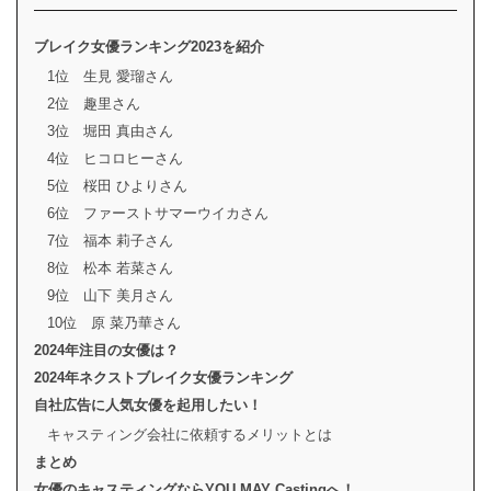
ブレイク女優ランキング2023を紹介
1位 生見 愛瑠さん
2位 趣里さん
3位 堀田 真由さん
4位 ヒコロヒーさん
5位 桜田 ひよりさん
6位 ファーストサマーウイカさん
7位 福本 莉子さん
8位 松本 若菜さん
9位 山下 美月さん
10位 原 菜乃華さん
2024年注目の女優は？
2024年ネクストブレイク女優ランキング
自社広告に人気女優を起用したい！
キャスティング会社に依頼するメリットとは
まとめ
女優のキャスティングならYOU MAY Castingへ！