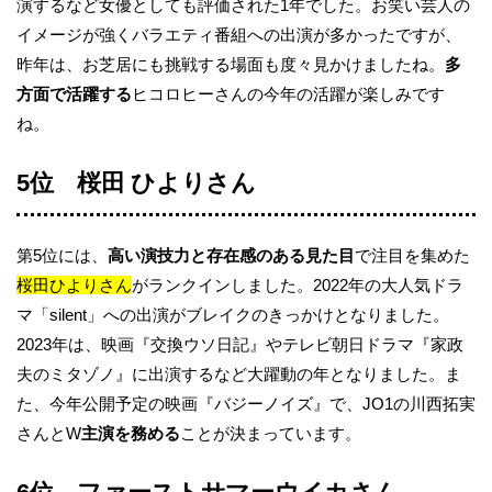
演するなど女優としても評価された1年でした。お笑い芸人の
イメージが強くバラエティ番組への出演が多かったですが、
昨年は、お芝居にも挑戦する場面も度々見かけましたね。
多
方面で活躍する
ヒコロヒーさんの今年の活躍が楽しみです
ね。
5位 桜田 ひよりさん
第5位には、
高い演技力と存在感のある見た目
で注目を集めた
桜田ひよりさん
がランクインしました。2022年の大人気ドラ
マ「silent」への出演がブレイクのきっかけとなりました。
2023年は、映画『交換ウソ日記』やテレビ朝日ドラマ『家政
夫のミタゾノ』に出演するなど大躍動の年となりました。ま
た、今年公開予定の映画『バジーノイズ』で、JO1の川西拓実
さんとW
主演を務める
ことが決まっています。