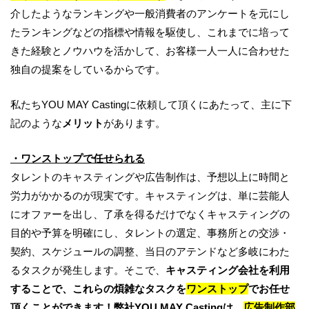
介したようなランキングや一般消費者のアンケートを元にし
たランキングなどの指標や情報を駆使し、これまでに培って
きた経験とノウハウを活かして、お客様一人一人に合わせた
独自の提案をしているからです。
私たちYOU MAY Castingに依頼して頂くにあたって、主に下
記のような
メリット
があります。
・ワンストップで任せられる
タレントのキャスティングや広告制作は、予想以上に時間と
労力がかかるのが現実です。キャスティングは、単に芸能人
にオファーを出し、了承を得るだけでなくキャスティングの
目的や予算を明確にし、タレントの選定、事務所との交渉・
契約、スケジュールの調整、当日のアテンドなど多岐にわた
るタスクが発生します。そこで、
キャスティング会社を利用
することで、これらの煩雑なタスクを
ワンストップ
でお任せ
頂くことができます！弊社YOU MAY Castingは、
広告制作部