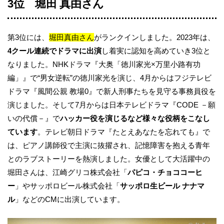
3位 堀田 真由さん
第3位には、
堀田真由
さん
がランクインしました。2023年は、
4クール連続でドラマに出演
し着実に認知を高めていき3位と
なりました。NHKドラマ『大奥「徳川家光×万里小路有功
編」』で“男女逆転”の徳川家光を演じ、4月からはフジテレビ
ドラマ『風間公親 教場0』で新人刑事たちを見守る事務員役を
演じました。そして7月からは日本テレビドラマ『CODE －願
いの代償－』で
ハッカー役を演じるなど様々な役柄をこなし
ています
。テレビ朝日ドラマ『たとえあなたを忘れても』で
は、ピアノ講師役で主演に抜擢され、記憶障害を抱える青年
とのラブストーリーを熱演しました。女優として大活躍中の
堀田さんは、江崎グリコ株式会社「
パピコ・チョココーヒ
ー
」やサッポロビール株式会社「
サッポロ生ビール ナナマ
ル
」などのCMに出演しています。