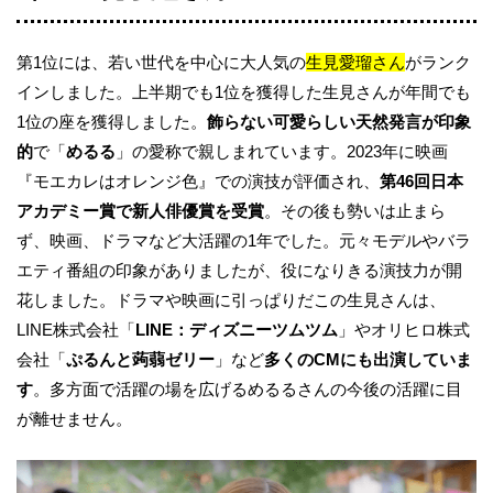
第1位には、若い世代を中心に大人気の
生見愛瑠
さん
がランク
インしました。上半期でも1位を獲得した生見さんが年間でも
1位の座を獲得しました。
飾らない可愛らしい天然発言が印象
的
で「
めるる
」の愛称で親しまれています。2023年に映画
『モエカレはオレンジ色』での演技が評価され、
第46回日本
アカデミー賞で新人俳優賞を受賞
。その後も勢いは止まら
ず、映画、ドラマなど大活躍の1年でした。元々モデルやバラ
エティ番組の印象がありましたが、役になりきる演技力が開
花しました。ドラマや映画に引っぱりだこの生見さんは、
LINE株式会社「
LINE：ディズニーツムツム
」やオリヒロ株式
会社「
ぷるんと蒟蒻ゼリー
」など
多くのCMにも出演していま
す
。多方面で活躍の場を広げるめるるさんの今後の活躍に目
が離せません。