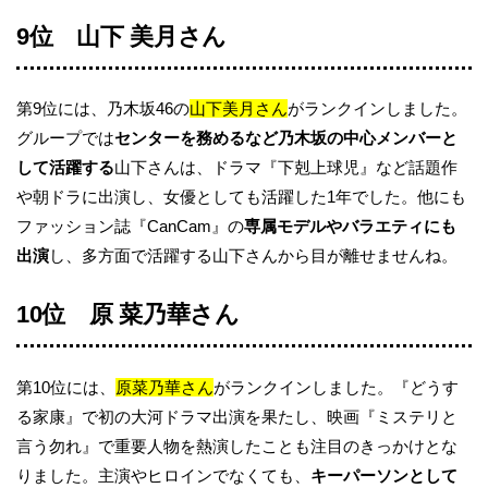
9位 山下 美月さん
第9位には、乃木坂46の
山下美月さん
がランクインしました。
グループでは
センターを務めるなど乃木坂の中心メンバーと
して活躍する
山下さんは、ドラマ『下剋上球児』など話題作
や朝ドラに出演し、女優としても活躍した1年でした。他にも
ファッション誌『CanCam』の
専属モデルやバラエティにも
出演
し、多方面で活躍する山下さんから目が離せませんね。
10位 原 菜乃華さん
第10位には、
原菜乃華さん
がランクインしました。『どうす
る家康』で初の大河ドラマ出演を果たし、映画『ミステリと
言う勿れ』で重要人物を熱演したことも注目のきっかけとな
りました。主演やヒロインでなくても、
キーパーソンとして