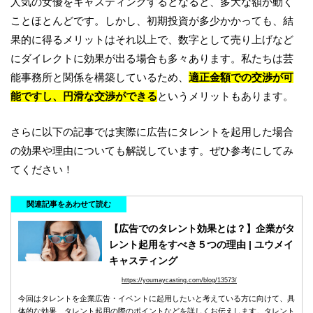
人気の女優をキャスティングするとなると、多大な額が動く
ことほとんどです。しかし、初期投資が多少かかっても、結
果的に得るメリットはそれ以上で、数字として売り上げなど
にダイレクトに効果が出る場合も多々あります。私たちは芸
能事務所と関係を構築しているため、
適正金額での交渉が可
能ですし、円滑な交渉ができる
というメリットもあります。
さらに以下の記事では実際に広告にタレントを起用した場合
の効果や理由についても解説しています。ぜひ参考にしてみ
てください！
関連記事をあわせて読む
【広告でのタレント効果とは？】企業がタ
レント起用をすべき５つの理由 | ユウメイ
キャスティング
https://youmaycasting.com/blog/13573/
今回はタレントを企業広告・イベントに起用したいと考えている方に向けて、具
体的な効果、タレント起用の際のポイントなどを詳しくお伝えします。タレント