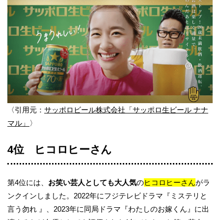
〈引用元：
サッポロビール株式会社「サッポロ生ビール ナナ
マル」
〉
4位 ヒコロヒーさん
第4位には、
お笑い芸人としても大人気
の
ヒコロヒーさん
がラ
ンクインしました。2022年にフジテレビドラマ『ミステリと
言う勿れ 』、2023年に同局ドラマ『わたしのお嫁くん』に出