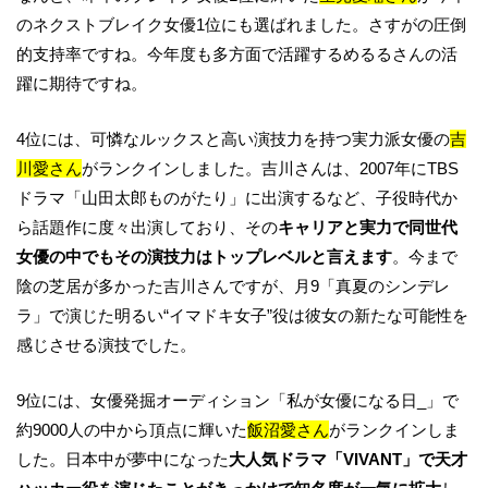
のネクストブレイク女優1位にも選ばれました。さすがの圧倒
的支持率ですね。今年度も多方面で活躍するめるるさんの活
躍に期待ですね。
4位には、可憐なルックスと高い演技力を持つ実力派女優の
吉
川愛さん
がランクインしました。吉川さんは、2007年にTBS
ドラマ「山田太郎ものがたり」に出演するなど、子役時代か
ら話題作に度々出演しており、その
キャリアと実力で同世代
女優の中でもその演技力はトップレベルと言えます
。今まで
陰の芝居が多かった吉川さんですが、月9「真夏のシンデレ
ラ」で演じた明るい“イマドキ女子”役は彼女の新たな可能性を
感じさせる演技でした。
9位には、女優発掘オーディション「私が女優になる日_」で
約9000人の中から頂点に輝いた
飯沼愛さん
がランクインしま
した。日本中が夢中になった
大人気ドラマ「VIVANT」で天才