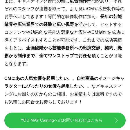
また、キャスティング部門の他に
広告制作部門
があり、それ
ぞれのスタッフが連携を取って、より良いCMや広告制作等の
お手伝いもできます！専門的な映像制作に加え、
長年の芸能
業界や広告業界での経験と広い視野
を活かして、ヒットする
コンテンツや効果的な芸能人選定など広告やCM制作を成功に
導くアドバイスもすることが可能です。これまでの成功実績
をもとに、
企画段階から芸能事務所への出演交渉、契約、撮
影から制作まで、全てワンストップでお任せ頂く
ことが可能
となります。
CM
にあの人気女優を起用したい、、自社商品のイメージキャ
ラクターにぴったりの女優を起用したい、、
などキャスティ
ングにお困りの方からのご相談、お見積もりは無料ですので
お気軽にお問合せお待ちしております！
YOU MAY Castingへのお問い合わせはこちら