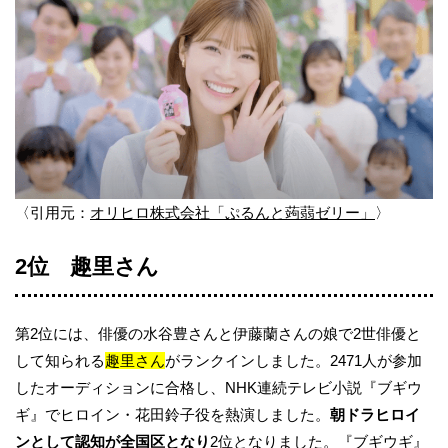
〈引用元：
オリヒロ株式会社「ぷるんと蒟蒻ゼリー」
〉
2位 趣里さん
第2位には、俳優の水谷豊さんと伊藤蘭さんの娘で2世俳優と
して知られる
趣里
さん
がランクインしました。2471人が参加
したオーディションに合格し、NHK連続テレビ小説『ブギウ
ギ』でヒロイン・花田鈴子役を熱演しました。
朝ドラヒロイ
ンとして認知が全国区となり
2位となりました。『ブギウギ』