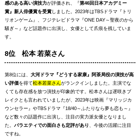
感のある高い演技力
が評価され、『
第46回日本アカデミー
賞』新人俳優賞を受賞
しました。2023年はTBSドラマ『トリ
リオンゲーム』、フジテレビドラマ『ONE DAY～聖夜のから
騒ぎ～』など話題作に出演し、女優として爪痕を残していま
す。
8位 松本 若菜さん
第8位には、
大河ドラマ『どうする家康』阿茶局役の演技が高
い評価
を得て
松本若菜さん
がランクインしました。主演でな
くても存在感を放つ演技が印象的です。松本さんは遅咲きブ
レイクとも言われていましたが、2023年は映画『マリッジカ
ウンセラー』やTBSドラマ『18/40～ふたりなら夢も恋も～』
など数々の話題作に出演し、注目の実力派女優となりまし
た。
バラエティでの面白さも定評があり
、今後の活躍に注目
ですね。