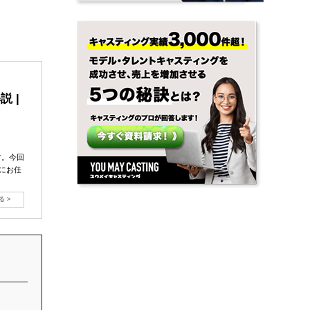
 |
す。今回
gにお任
 >