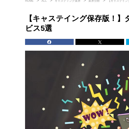
HOME
ALL
キャスティング業界
業界分析
【キャステイン
【キャステイング保存版！】
ビス5選