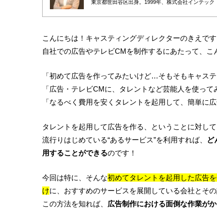
東京都世田谷区出身。1999年、株式会社インテック
へ転身。2010年に株式会社プロモデルスタジオを創業し
デル事務所の取締役も務める。
広告・PR・イベントにおけるタレントキャスティン
につながる戦略設計”から、撮影・イベント当日の進
含めると月間100件超のキャスティング案件を監督
こんにちは！キャスティングディレクターのきえです
ク管理のナレッジ化を推進している。
AIやデータ活用が進む時代においても、「人の感情
自社での広告やテレビCMを制作するにあたって、こ
「初めて広告を作ってみたいけど…そもそもキャステ
「広告・テレビCMに、タレントなど芸能人を使って
「なるべく費用を安くタレントを起用して、簡単に広
タレントを起用して広告を作る、ということに対して
流行りはじめている“あるサービス”を利用すれば、
ど
用することができる
のです！
今回は特に、そんな
初めてタレントを起用した広告を
け
に、おすすめのサービスを展開している会社とその
この方法を知れば、
広告制作における面倒な作業がか