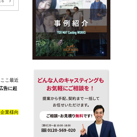
見る
、ここ最近
広告に起
い企業様向