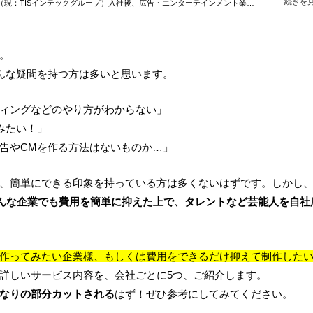
続きを
（現：TISインテックグループ）入社後、広告・エンターテインメント業界
、総合キャスティング事業「YOU MAY Casting」を展開。現在は大手モ
グを、人選・紹介に留めず、企業の目的・ターゲット・予算に応じた“成果
行まで一貫して支援。現在は毎月約50社の新規相談を受け付け、既存案件を
。多数案件から得られる実務データをもとに、相場感・成功パターン・リス
。
」や「文脈」を重視し、成果と納得感の両立を大切にしている。
んな疑問を持つ方は多いと思います。
ィングなどのやり方がわからない」
みたい！」
告やCMを作る方法はないものか…」
、簡単にできる印象を持っている方は多くないはずです。しかし
んな企業でも費用を簡単に抑えた上で、タレントなど芸能人を自社
作ってみたい企業様、もしくは費用をできるだけ抑えて制作した
詳しいサービス内容を、会社ごとに5つ、ご紹介します。
なりの部分カットされる
はず！ぜひ参考にしてみてください。