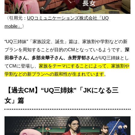
〈引用元：
UQコミュニケーションズ株式会社「UQ
mobile」
〉
“UQ三姉妹”「家族設定、誕生」篇は、家族割や学割などの新
プランを周知することが目的のCMとなっているようです。
深
田恭子さん、多部未華子さん、永野芽郁さん
がUQ三姉妹とし
てCMに登場し、
家族をテーマにすることによって、家族割や
学割などの新プランへの親和性が生まれています
。
【過去CM】“UQ三姉妹”「JKになる三
女」篇