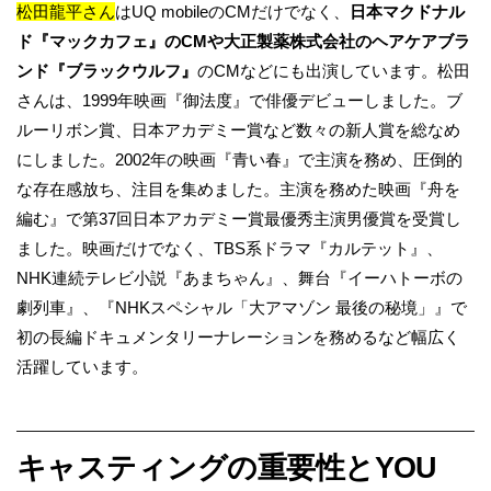
松田龍平さん
はUQ mobileのCMだけでなく、
日本マクドナル
ド『マックカフェ』のCMや大正製薬株式会社のヘアケアブラ
ンド『ブラックウルフ』
のCMなどにも出演しています。松田
さんは、1999年映画『御法度』で俳優デビューしました。ブ
ルーリボン賞、日本アカデミー賞など数々の新人賞を総なめ
にしました。2002年の映画『青い春』で主演を務め、圧倒的
な存在感放ち、注目を集めました。主演を務めた映画『舟を
編む』で第37回日本アカデミー賞最優秀主演男優賞を受賞し
ました。映画だけでなく、TBS系ドラマ『カルテット』、
NHK連続テレビ小説『あまちゃん』、舞台『イーハトーボの
劇列車』、『NHKスペシャル「大アマゾン 最後の秘境」』で
初の長編ドキュメンタリーナレーションを務めるなど幅広く
活躍しています。
キャスティングの重要性とYOU