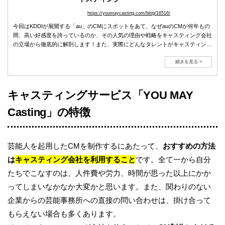
https://youmaycasting.com/blog/16516/
今回はKDDIが展開する「au」のCMにスポットをあて、なぜauのCMが何年もの
間、高い好感度を誇っているのか、その人気の理由や戦略をキャスティング会社
の立場から徹底的に解剖します！また、実際にどんなタレントがキャスティング
されているかも深掘りしていきます。
続きを見る >
キャスティングサービス「YOU MAY
Casting」の特徴
芸能人を起用したCMを制作するにあたって、
おすすめの方法
は
キャスティング会社を利用すること
です。全て一から自分
たちでこなすのは、人件費や労力、時間が思った以上にかか
ってしまいなかなか大変かと思います。また、関わりのない
企業からの芸能事務所への直接の問い合わせは、掛け合って
もらえない場合も多くあります。