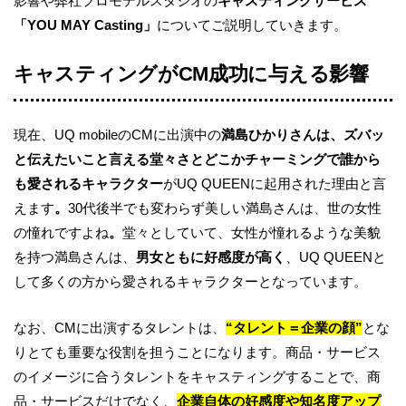
影響や弊社プロモデルスタジオの
キャスティングサービス
「YOU MAY Casting」
についてご説明していきます。
キャスティングがCM成功に与える影響
現在、UQ mobileのCMに出演中の
満島ひかりさんは、ズバッ
と伝えたいこと言える堂々さとどこかチャーミングで誰から
も愛されるキャラクター
がUQ QUEENに起用された理由と言
えます
。
30代後半でも変わらず美しい満島さんは、世の女性
の憧れですよね
。
堂々としていて、女性が憧れるような美貌
を持つ満島さんは、
男女ともに好感度が高く
、UQ QUEENと
して多くの方から愛されるキャラクターとなっています。
なお、CMに出演するタレントは、
“
タレント＝企業の顔
”
とな
りとても重要な役割を担うことになります。商品・サービス
のイメージに合うタレントをキャスティングすることで、商
品・サービスだけでなく、
企業自体の好感度や知名度アップ