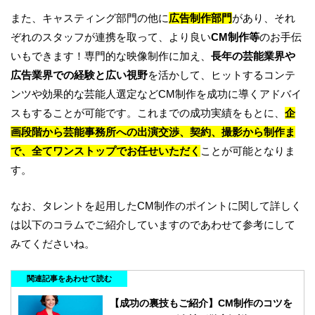
また、キャスティング部門の他に
広告制作部門
があり、それ
ぞれのスタッフが連携を取って、より良い
CM
制作等
のお手伝
いもできます！専門的な映像制作に加え、
長年の芸能業界や
広告業界での経験と広い視野
を活かして、ヒットするコンテ
ンツや効果的な芸能人選定などCM制作を成功に導くアドバイ
スもすることが可能です。これまでの成功実績をもとに、
企
画段階から芸能事務所への出演交渉、契約、撮影から制作ま
で、全てワンストップでお任せいただく
ことが可能となりま
す。
なお、タレントを起用したCM制作のポイントに関して詳しく
は以下のコラムでご紹介していますのであわせて参考にして
みてくださいね。
関連記事をあわせて読む
【成功の裏技もご紹介】CM制作のコツを