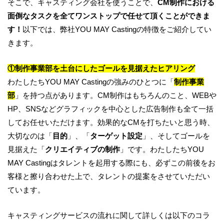
そこで、キャスティング会社を使うことで、
CM制作における
面倒なタスクを全てワンストップで任せて頂くことができま
す！
以下では、弊社YOU MAY Castingの特徴をご紹介してい
きます。
①
制作事業部を土台にしたゴールを見据えたヒアリング
わたしたちYOU MAY Castingの強みのひとつに「
制作事業
部
」を持つ点があります。CM制作はもちろんのこと、WEBや
HP、SNSなどグラフィックを中心とした広告制作も全て一括
してお任せいただけます。効果的なCMを打ちたいと思う時、
大切なのは「
目的
」、「
ターゲット設定
」、そしてゴールを
見据えた「
クリエイティブの制作
」です。わたしたちYOU
MAY Castingはタレントを起用する際にも、必ずこの前後をお
客様と擦り合わせた上で、タレントの提案をさせていただい
ています。
キャスティングサービスの流れに関して詳しくは以下のコラ