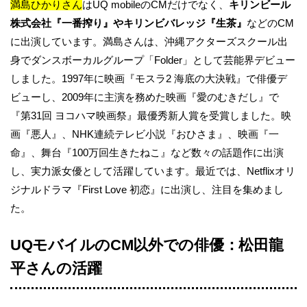
満島ひかりさん
はUQ mobileのCMだけでなく、
キリンビール
株式会社『一番搾り』やキリンビバレッジ『生茶』
などのCM
に出演しています。満島さんは、沖縄アクターズスクール出
身でダンスボーカルグループ「Folder」として芸能界デビュー
しました。1997年に映画『モスラ2 海底の大決戦』で俳優デ
ビューし、2009年に主演を務めた映画『愛のむきだし』で
『第31回 ヨコハマ映画祭』最優秀新人賞を受賞しました。映
画『悪人』、NHK連続テレビ小説『おひさま』、映画『一
命』、舞台『100万回生きたねこ』など数々の話題作に出演
し、実力派女優として活躍しています。最近では、Netflixオリ
ジナルドラマ『First Love 初恋』に出演し、注目を集めまし
た。
UQモバイルのCM以外での俳優：松田龍
平さんの活躍