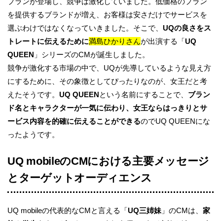
プランが登場し、競争は激化していました。低価格のプラン
を提供するブランドが増え、お客様は安さだけでサービスを
選ぶわけではなくなっていきました。そこで、
UQの良さをス
トレートに伝えるために
満島ひかりさん
が出演する「
UQ
QUEEN
」シリーズのCMが誕生しました。
競争が激化する市場の中で、UQが先導しているような見え方
にするために、その象徴としてぴったりなのが、女王だと考
えたそうです。
UQ QUEEN
という名前にすることで、
ブラン
ド名とキャラクターが一気に伝わり、女王ならはっきりとサ
ービス内容を的確に伝えることができる
のでUQ QUEENにな
ったようです。
UQ mobileのCMにおける主要メッセージ
とターゲットオーディエンス
UQ mobileの代表的なCMと言える「
UQ三姉妹
」のCMは、
家