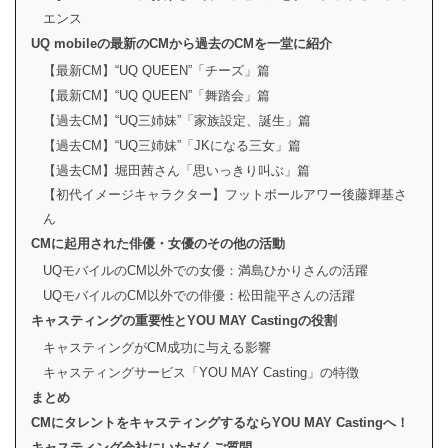
エンス
UQ mobileの最新のCMから過去のCMを一堂に紹介
【最新CM】“UQ QUEEN”「チーズ」篇
【最新CM】“UQ QUEEN”「舞踏会」篇
【過去CM】“UQ三姉妹”「家族設定、誕生」篇
【過去CM】“UQ三姉妹”「JKになる三女」篇
【過去CM】堀田茜さん「思いっきり叫ぶ」篇
【初代イメージキャラクター】フットボールアワー後藤輝基さ
ん
CMに起用された俳優・女優のその他の活動
UQモバイルのCM以外での女優：満島ひかりさんの活躍
UQモバイルのCM以外での俳優：松田龍平さんの活躍
キャスティングの重要性とYOU MAY Castingの役割
キャスティングがCM成功に与える影響
キャスティングサービス「YOU MAY Casting」の特徴
まとめ
CMにタレントをキャスティングするならYOU MAY Castingへ！
キャスティング会社にいただくご質問