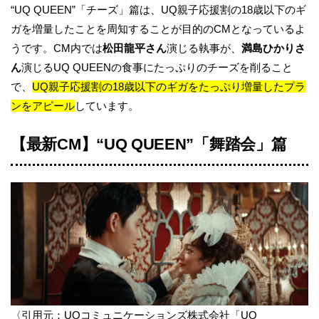
“UQ QUEEN”「チーズ」篇は、UQ親子応援割の18歳以下のギ
ガを増量したことを周知することが目的のCMとなっているよ
うです。CM内では
松田龍平さん
演じる執事が、
満島ひかりさ
ん
演じるUQ QUEENの食事にたっぷりのチーズを削ること
で、
UQ親子応援割の18歳以下のギガをたっぷり増量したプラ
ンをアピール
しています。
【最新CM】“UQ QUEEN”「舞踏会」篇
〈引用元：
UQコミュニケーションズ株式会社「UQ