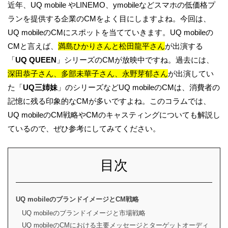
近年、UQ mobile やLINEMO、ymobileなどスマホの低価格プ
ランを提供する企業のCMをよく目にしますよね。今回は、
UQ mobileのCMにスポットを当てていきます。UQ mobileの
CMと言えば、
満島ひかりさんと松田龍平さん
が出演する
「
UQ QUEEN
」シリーズのCMが放映中ですね。過去には、
深田恭子さん、多部未華子さん、永野芽郁さん
が出演してい
た「
UQ三姉妹
」のシリーズなどUQ mobileのCMは、消費者の
記憶に残る印象的なCMが多いですよね。このコラムでは、
UQ mobileのCM戦略やCMのキャスティングについても解説し
ているので、ぜひ参考にしてみてください。
目次
UQ mobileのブランドイメージとCM戦略
UQ mobileのブランドイメージと市場戦略
UQ mobileのCMにおける主要メッセージとターゲットオーディ