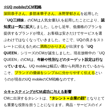
☆
UQ mobile
のCM戦略
深田恭子さん、多部未華子さん、永野芽郁さん
を起用した
「
UQ三姉妹
」のCMは人気女優3人を起用したことにより、
認
知度は一気に拡大
しました。しかし近年、低価格のプランを
提供するブランドが増え、お客様は安さだけでサービスを選
ぶわけではなくなっていきました。そこで、UQの良さをスト
レートに伝えるために
満島ひかりさん
が出演する「
UQ
QUEEN
」シリーズのCMが誕生しました。現在放映中の「UQ
QUEEN」のCMは、
年齢や性別などのターゲット設定は行な
っていません
。UQ mobileは幅広い層から利用されているから
こそ、
ブランドの価値をシンプルに分かりやすく伝える
とい
うのが現在のUQ mobileのCM戦略なのです。
☆
キャスティングがCM成功に与える影響
CMに出演するタレントは、
“
タレント＝企業の顔
”
となりとて
も重要な役割を担うことになります。商品・サービスのイメ