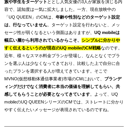
族や学生をターゲット
ととし人気女優の3人が家族を演じる内
容で、認知度は一気に拡大しました。一方、現在放映中の
「UQ QUEEN」のCMは、
年齢や性別などのターゲット設定
は、行なっていません
。ターゲット設定を行わないと、メッ
セージ性が弱くなるという側面はありますが、
UQ mobileは
幅広い層から利用されているからこそ、
シンプルに分かりや
すく伝えるというのが現在のUQ mobileのCM戦略
なのです。
近年、様々なスマホ料金プランが登場し、なんとなくでプラ
ンを選ぶ人は少なくなってきており、比較した上で自分に合
ったプランを選択する人が増えてきています。そこで
MVNO(仮想移動体通信事業者)市場のCMにおいて、
ブランデ
ィングだけでなく消費者に本当の価値を理解してもらい、共
感してもらうことが必要となってきています
。よって、UQ
mobileのUQ QUEENシリーズのCMでは、ストレートに分かり
やすく伝えたいメッセージが表現されているのですね。