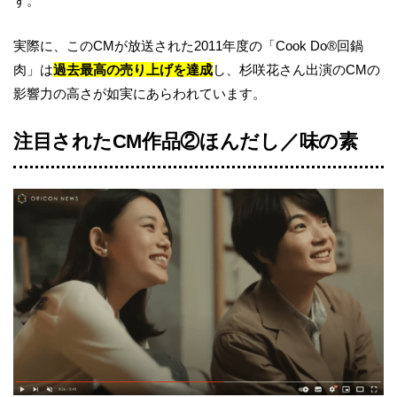
ず。
実際に、このCMが放送された2011年度の「Cook Do®回鍋
肉」は
過去最高の売り上げを達成
し、杉咲花さん出演のCMの
影響力の高さが如実にあらわれています。
注目されたCM作品②ほんだし／味の素