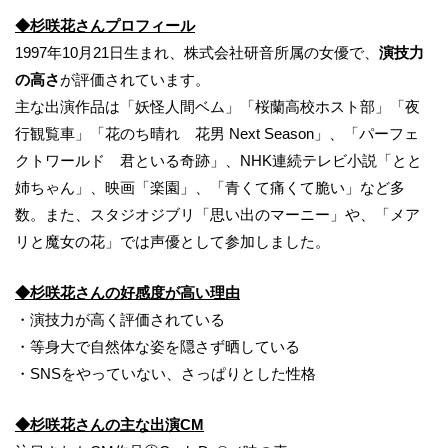
◆杉咲花さんプロフィール
1997年10月21日生まれ、株式会社研音所属の女優で、
演技力
の高さ
が評価されています。
主な出演作品は「妖怪人間ベム」「桜蘭高校ホスト部」「夜
行観覧車」「花のち晴れ 花男 Next Season」、「パーフェ
クトワールド 君といる奇跡」、NHK連続テレビ小説「とと
姉ちゃん」、映画「楽園」、「青くて痛くて脆い」など多
数。また、スタジオジブリ「思い出のマーニー」や、「メア
リと魔女の花」では声優として参加しました。
◆杉咲花さんの好感度が高い理由
・演技力が高く評価されている
・等身大で自然体な姿を隠さず晒している
・SNSをやっていない、さっぱりとした性格
◆杉咲花さんの主な出演CM