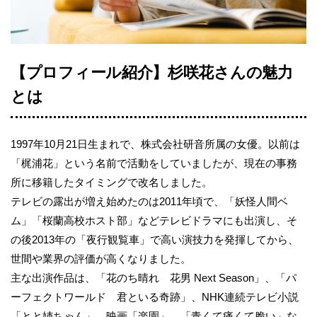
【プロフィール紹介】杉咲花さんの魅力
とは
1997年10月21日生まれで、株式会社研音所属の女優。以前は
「梶浦花」という名前で活動をしていましたが、現在の事務
所に移籍したタイミングで改名しました。
テレビの露出が増え始めたのは2011年頃で、「妖怪人間ベ
ム」「桜蘭高校ホスト部」などテレビドラマにも出演し、そ
の後2013年の「夜行観覧車」で高い演技力を発揮してから、
世間や業界の評価が高くなりました。
主な出演作品は、「花のち晴れ 花男 Next Season」、「パ
ーフェクトワールド 君といる奇跡」、NHK連続テレビ小説
「とと姉ちゃん」、映画「楽園」、「青くて痛くて脆い」な