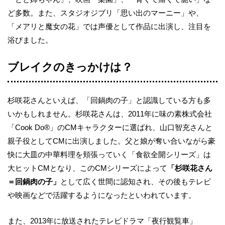
ど多数。また、スタジオジブリ「思い出のマーニー」や、
「メアリと魔女の花」では声優として作品に出演し、注目を
浴びました。
ブレイクのきっかけは？
杉咲花さんといえば、「回鍋肉の子」と認識している方も多
いかもしれません。杉咲花さんは、2011年に味の素株式会社
「Cook Do®」のCMキャラクターに選ばれ、山口智充さんと
親子役としてCMに出演しました。父と娘が奪い合いながら豪
快に大皿の中華料理を頬張っていく「食欲全開シリーズ」は
大ヒットCMとなり、このCMシリーズによって
「杉咲花さん
＝回鍋肉の子」
として広く世間に認知され、その後もテレビ
や映画などで活躍するようになったといわれています。
また、2013年に放送されたテレビドラマ「夜行観覧車」