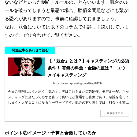
ないなどといった制約・ルールのことをいいます。競合のル
ールを破ってしまうと最悪の場合、賠償金問題などにも繋が
る恐れがありますので、事前に確認しておきましょう。
なお、競合については以下のコラムでも詳しく説明していま
すので、ぜひ合わせてご覧ください。
関連記事をあわせて読む
【「競合」とは？】キャスティングの必須
条件！ 有無の料金・金額の差は？ | ユウ
メイキャスティング
https://youmaycasting.com/blog/8227/
今回ご説明しようと思う「競合」。実はこれもまた広告制作、モデル手配、キャ
スティングに当たって必ずと言って良いほど登場する言葉であり、確認を怠って
しまうと大変なコトになるキーワードです。競合の有り無しでは、料金・金額、
ギャランティに大きな差もあり、競合有では概ね1.5〜2倍ほど。「競合のないモ
デル」も存在します。
続きを見る >
ポイント②イメージ・予算と合致しているか