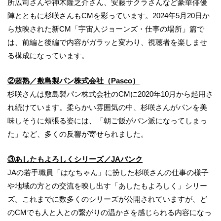
所広司さんや神木隆之介さん、安藤サクラさんなど豪華俳優
陣とともに杉咲さんもCMを彩っています。2024年5月20日か
ら放映された新CM「宇宙人ジョーンズ・仕事の場所」篇で
は、前編と後編で内容がガラッと変わり、視聴者を楽しませ
る構成になっています。
②超熟／敷島製パン株式会社（Pasco）
杉咲さんは敷島製パン株式会社のCMに2020年10月から起用さ
れ続けています。柔らかい雰囲気の中、杉咲さんがパンを美
味しそうに頬張る姿には、「朝ご飯がパン派になってしまっ
た」など、多くの反響が寄せられました。
③あしたもよろしくシリーズ／JAバンク
JAの若手職員「はなちゃん」に扮した杉咲さんの仕事の様子
や地域の方との交流を映し出す「あしたもよろしく」シリー
ズ。これまでに数多くのシリーズが公開されていますが、ど
のCMでも人と人との繋がりの温かさを感じられる内容になっ