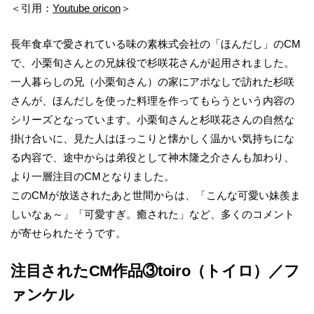
＜引用：
Youtube oricon
＞
長年食卓で愛されている味の素株式会社の「ほんだし」のCM
で、小栗旬さんとの兄妹役で杉咲花さんが起用されました。
一人暮らしの兄（小栗旬さん）の家にアポなしで訪れた杉咲
さんが、ほんだしを使った料理を作ってもらうという内容の
シリーズとなっています。小栗旬さんと杉咲花さんの自然な
掛け合いに、見た人はほっこりと懐かしく温かい気持ちにな
る内容で、途中からは弟役として神木隆之介さんも加わり、
より一層注目のCMとなりました。
このCMが放送されたあと世間からは、「こんな可愛い妹羨ま
しいなぁ～」「可愛すぎ。癒された」など、多くのコメント
が寄せられたそうです。
注目されたCM作品③toiro（トイロ）／フ
ァンケル