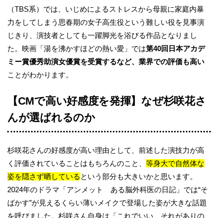
（TBS系）では、いじめによるストレスから母親に家庭内暴
力をしてしまう思春期の女子高生役という難しい役を見事演
じきり、演技者としても一躍脚光を浴びる作品となりまし
た。映画「湯を沸かすほどの熱い愛」では
第40回日本アカデ
ミー賞優秀助演女優賞を受賞するなど、業界での評価も高い
ことがわかります。
【CMで高い好感度を発揮】なぜ杉咲花さ
んが選ばれるのか
杉咲花さんの好感度が高い理由として、前述した演技力が高
く評価されていることはもちろんのこと、
等身大で自然体な
姿を隠さず晒している
という部分も大きいかと思います。
2024年のドラマ「アンメット ある脳外科医の日記」では“そ
ばかす”が見えるくらい薄いメイクで登場した姿が大きな話題
を呼びました。杉咲さん自身は「これでいい、それがありの