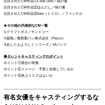
注目されたCM作品①Cook Do®／味の素
注目されたCM作品②ほんだし／味の素
注目されたCM作品③toiro（トイロ）／ファンケル
★その他の代表的なCM一覧
①クラフトボス／サントリー
②超熟／敷島製パン株式会社（Pasco）
③あしたもよろしくシリーズ／JAバンク
◆タレントキャスティングのポイント
ポイント①競合の有無
ポイント②イメージ・予算と合致しているか
ポイント③炎上リスクはないか
有名女優をキャスティングするな