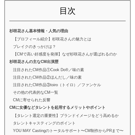
目次
杉咲花さん基本情報・人気の理由
【プロフィール紹介】杉咲花さんの魅力とは
ブレイクのきっかけは？
【CMで高い好感度を発揮】なぜ杉咲花さんが選ばれるのか
杉咲花さんの主なCM出演歴
注目されたCM作品①Cook Do®／味の素
注目されたCM作品②ほんだし／味の素
注目されたCM作品③toiro（トイロ）／ファンケル
その他の代表的なCM一覧
CMに寄せられた反響
CMに女優などタレントを起用するメリットやポイント
【タレント選定の重要性】ブランドイメージをどう高めるか
タレントキャスティングのポイント
YOU MAY Castingのトータルサポート〜CM制作からPRまで〜