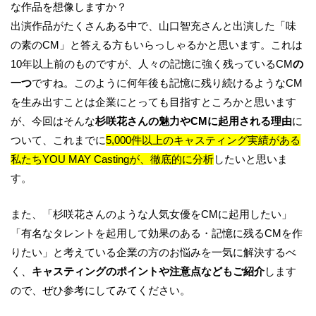
な作品を想像しますか？
出演作品がたくさんある中で、山口智充さんと出演した「味
の素のCM」と答える方もいらっしゃるかと思います。これは
10年以上前のものですが、人々の記憶に強く残っているCM
の
一つ
ですね。このように何年後も記憶に残り続けるようなCM
を生み出すことは企業にとっても目指すところかと思います
が、今回はそんな
杉咲花さんの魅力やCMに起用される理由
に
ついて、これまでに
5,000件以上のキャスティング実績がある
私たちYOU MAY Castingが、徹底的に分析
したいと思いま
す。
また、「杉咲花さんのような人気女優をCMに起用したい」
「有名なタレントを起用して効果のある・記憶に残るCMを作
りたい」と考えている企業の方のお悩みを一気に解決するべ
く、
キャスティングのポイントや注意点などもご紹介
します
ので、ぜひ参考にしてみてください。