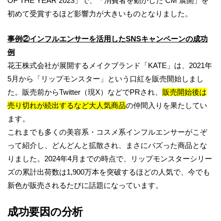
OF THE YEAR 2023」で、「消費者を動かした CM 展開」を
初めて受賞するほど影響力が大きいものとなりました。
事例②インフルエンサーを活用したSNSキャンペーンの成功
例
花王株式会社が展開するメイクブランド「KATE」は、2021年
5月から「リップモンスター」という口紅を販売開始しまし
た。販売前からTwitter（現X）などでPRされ、
販売開始後は
売り切れが続出するなど大人気商品
の仲間入りを果たしてい
ます。
これまでも多くの美容系・コスメ系インフルエンサーがこぞ
って紹介し、どんどんと拡散され、まさにバズった商品とな
りました。2024年4月までの時点で、リップモンスターシリー
ズの累計出荷数は1,900万本を突破するほどの人気で、今でも
新色が販売されるたびに話題になっています。
成功要因の分析