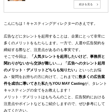
東京都世田谷区出身。1999年、株式会社インテック（現：
TISインテックグループ）入社後、広告・エンターテインメ
続きを見る
ント業界へ転身。2010年に株式会社プロモデルスタジオを創
業し、総合キャスティング事業「YOU MAY Casting」を展
開。現在は大手モデル事務所の取締役も務める。
広告・PR・イベントにおけるタレントキャスティングを、人
選・紹介に留めず、企業の目的・ターゲット・予算に応じ
こんにちは！キャスティングディレクターのきえです。
た“成果につながる戦略設計”から、撮影・イベント当日の進
行まで一貫して支援。現在は毎月約50社の新規相談を受け付
け、既存案件を含めると月間100件超のキャスティング案件
広告などにタレントを起用することは、企業にとって非常に
を監督。多数案件から得られる実務データをもとに、相場
感・成功パターン・リスク管理のナレッジ化を推進してい
多くのメリットをもたらします。一方で、人選や広告契約を
る。
AIやデータ活用が進む時代においても、「人の感情」や「文
締結する際など、注意点があるのも事実です。
脈」を重視し、成果と納得感の両立を大切にしている。
そこで今回は、
「人気タレントを起用したいけど、事務所と
関わりがないから交渉が難しい…」「広告へのタレント起用
のメリット・デメリットどちらも知りたい」
といったお悩
み・疑問をお持ちの方に向けて、これまでに
数多くの広告案
件を成功に導いてきた私たちYOU MAY Casting
が、タレント
キャスティングの全てをお教えします！
メリット・デメリットはもちろんのこと、広告契約における
注意点やポイントなどもご紹介しますので、ぜひ参考にして
みてください。