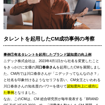
タレントを起用したCM成功事例の考察
事例①有名タレントを起用したブランド認知度の向上例
ニデック株式会社は、2023年4月1日から社名を変更したこと
をきっかけに女優の
川口春奈さん
を起用したCMを展開しまし
た。CM内では川口春奈さんが「ニデックってなんなのさ？」
と社名を印象付けるようなセリフを言い、CM女王といわれる
川口春奈さんの知名度のパワーを借りて
認知度向上に成功し
た事例
となりました。
なお、このCMは、CM 総合研究所が毎年発表する「BRAND