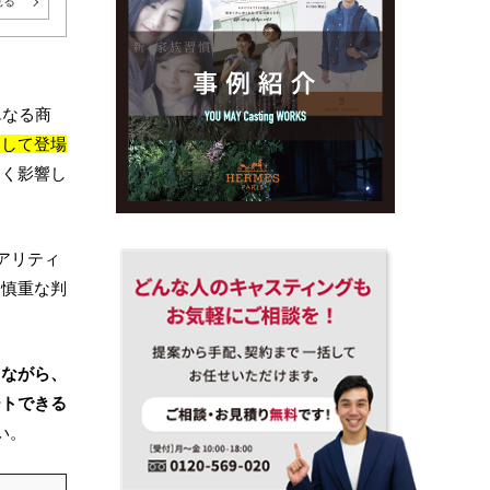
見る
単なる商
として登場
きく影響し
アリティ
、慎重な判
しながら、
ートできる
い。