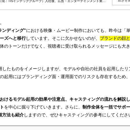
続きを
（現：TISインテックグループ）入社後、広告・エンターテインメント業界
、総合キャスティング事業「YOU MAY Casting」を展開。現在は大手モ
グを、人選・紹介に留めず、企業の目的・ターゲット・予算に応じた“成果
行まで一貫して支援。現在は毎月約50社の新規相談を受け付け、既存案件を
。多数案件から得られる実務データをもとに、相場感・成功パターン・リス
。
」や「文脈」を重視し、成果と納得感の両立を大切にしている。
ランディング”
における映像・ムービー制作においても、昨今は「
ーズへと移行
しています。そこに欠かせないのが、
ブランドの顔
体のトーンだけでなく、視聴者に受け取られるメッセージにも大
用したものをイメージしますが、モデルや自社の社員を起用したリ
の起用にはブランディング面・運用面でのリスクも存在するため
おけるモデル起用の効果や注意点、キャスティングの流れを解説
ト
を中心に掘り下げていきます。さらに、
制作全体を一括でサポ
依頼方法も紹介
しますので、ぜひキャスティングの参考にしてくださ