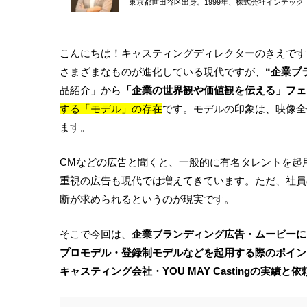
東京都世田谷区出身。1999年、株式会社インテック
へ転身。2010年に株式会社プロモデルスタジオを創業し
デル事務所の取締役も務める。
広告・PR・イベントにおけるタレントキャスティン
につながる戦略設計”から、撮影・イベント当日の進
含めると月間100件超のキャスティング案件を監督
こんにちは！キャスティングディレクターのきえです
ク管理のナレッジ化を推進している。
AIやデータ活用が進む時代においても、「人の感情
さまざまなものが進化している現代ですが、
“企業ブ
品紹介」から
「企業の世界観や価値観を伝える」フェ
する「モデル」の存在
です。モデルの印象は、映像全
ます。
CMなどの広告と聞くと、一般的に有名タレントを起
重視の広告も現代では増えてきています。ただ、社員
断が求められるというのが現実です。
そこで今回は、
企業ブランディング広告・ムービーに
プロモデル・登録制モデルなどを起用する際のポイン
キャスティング会社・YOU MAY Castingの実績と