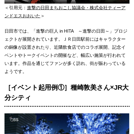
＜引用元：
進撃の日田まちおこし協議会・株式会社ティーア
ンドエスおおいた
＞
日田市では、「進撃の巨人 in HITA ～進撃の日田～」プロジ
ェクトが展開されています。ＪＲ日田駅前にはキャラクター
の銅像が設置されたり、近隣飲食店でのコラボ展開、記念イ
ベントやトークイベントの開催など、幅広い施策が行われて
います。作品を通じてファンが多く訪れ、街が賑わっている
ようです。
［イベント起用例①］種崎敦美さん×JR大
分シティ