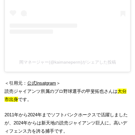
岡マネージャー(@kaimaneperm)がシェアした投稿
＜引用元：
公式Insatgram
＞
読売ジャイアンツ所属のプロ野球選手の甲斐拓也さんは
大分
市出身
です。
2011年から2024年までソフトバンクホークスで活躍しました
が、2024年からは新天地の読売ジャイアンツ巨人に。高いデ
ィフェンス力を誇る捕手です。