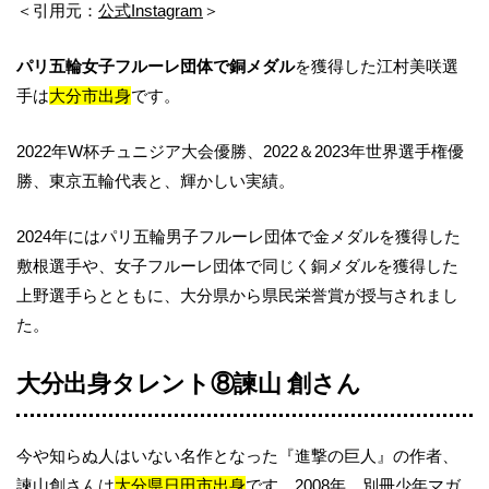
＜引用元：
公式Instagram
＞
パリ五輪女子フルーレ団体で銅メダル
を獲得した江村美咲選
手は
大分市出身
です。
2022年W杯チュニジア大会優勝、2022＆2023年世界選手権優
勝、東京五輪代表と、輝かしい実績。
2024年にはパリ五輪男子フルーレ団体で金メダルを獲得した
敷根選手や、女子フルーレ団体で同じく銅メダルを獲得した
上野選手らとともに、大分県から県民栄誉賞が授与されまし
た。
大分出身タレント⑧諫山 創さん
今や知らぬ人はいない名作となった『進撃の巨人』の作者、
諫山創さんは
大分県日田市出身
です。2008年、別冊少年マガ