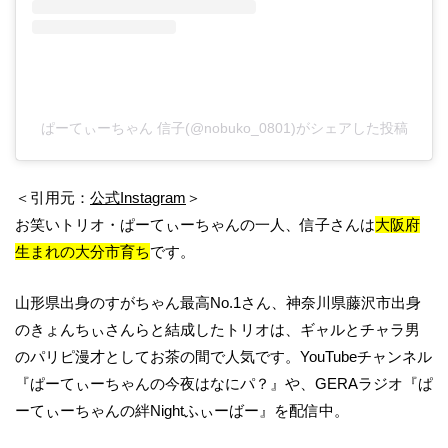
ぱーてぃーちゃん 信子(@nobuko_0801)がシェアした投稿
＜引用元：
公式Instagram
＞
お笑いトリオ・ぱーてぃーちゃんの一人、信子さんは
大阪府
生まれの大分市育ち
です。
山形県出身のすがちゃん最高No.1さん、神奈川県藤沢市出身
のきょんちぃさんらと結成したトリオは、ギャルとチャラ男
のパリピ漫才としてお茶の間で人気です。
YouTubeチャンネル
『ぱーてぃーちゃんの今夜はなにパ？』や、GERAラジオ『ぱ
ーてぃーちゃんの絆Nightふぃーばー』を配信中。