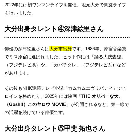
2022年には初ワンマンライブを開催。地元大分で凱旋ライブ
も行いました。
大分出身タレント④深津絵里さん
俳優の深津絵里さんは
大分市出身
です。1986年、原宿音楽祭
でミス原宿に選ばれました。ヒット作には「踊る大捜査線」
（フジテレビ系）や、「カバチタレ」（フジテレビ系）など
があります。
その後もNHK連続テレビ小説「カムカムエヴリバディ」でヒ
ロインを務めたり、2025年には映画
「THE オリバーな犬、
（Gosh!!）このヤロウ MOVIE」
が公開されるなど、第一線で
の活躍を続けている俳優です。
大分出身タレント⑤
甲斐 拓也
さん