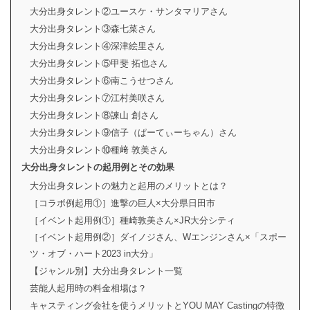
大分出身タレント②ユースケ・サンタマリアさん
大分出身タレント③森七菜さん
大分出身タレント④深津絵里さん
大分出身タレント⑤甲斐 拓也さん
大分出身タレント⑥南こうせつさん
大分出身タレント⑦江村美咲さん
大分出身タレント⑧諫山 創さん
大分出身タレント⑨信子（ぱーてぃーちゃん）さん
大分出身タレント⑩種﨑 敦美さん
大分出身タレントの起用例とその効果
大分出身タレントの魅力と起用のメリットとは？
［コラボ例起用①］進撃の巨人×大分県日田市
［イベント起用例①］種崎敦美さん×JR大分シティ
［イベント起用例②］ダイノジさん、Wエンジンさん×「スポー
ツ・オブ・ハート2023 in大分」
【ジャンル別】大分出身タレント一覧
芸能人起用時の料金相場は？
キャスティング会社を使うメリットとYOU MAY Castingの特徴