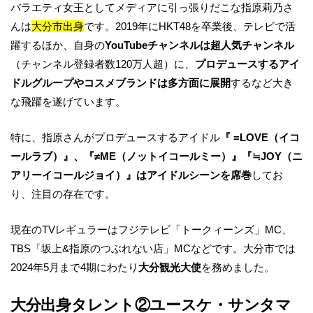
バラエティ女王としてメディアに引っ張りだこな指原莉乃さ
んは
大分市出身
です。2019年にHKT48を卒業後、テレビで活
躍するほか、自身の
YouTubeチャンネルは超人気チャンネル
（チャンネル登録者数120万人超）に、
プロデュースするアイ
ドルグループやコスメブランドは多方面に展開
するなど大き
な飛躍を遂げています。
特に、指原さんがプロデュースするアイドル
『 =LOVE（イコ
ールラブ）』、『≠ME（ノットイコールミー）』『≒JOY（ニ
アリーイコールジョイ）』はアイドルシーンを席巻
してお
り、注目の存在です。
現在のTVレギュラーはフジテレビ「トークィーンズ」MC、
TBS「坂上&指原のつぶれない店」MCなどです。大分市では
2024年5月まで4期にわたり
大分観光大使
を務めました。
大分出身タレント②ユースケ・サンタマ