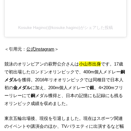
Kosuke Hagino(@kosuke.hagino)がシェアした投稿
＜引用元：
公式Instagram
＞
競泳のオリンピアンの萩野公介さんは
小山市出身
です。17歳
で初出場したロンドンオリンピックで、400m個人メドレー
銅
メダル
を獲得。2016年リオオリンピックでは同種目で日本人
初の
金メダル
に加え、200m個人メドレーで
銀
、4×200mフリ
ーリレーにて
銅
メダル獲得と、日本の記憶にも記録にも残る
オリンピック成績を収めました。
東京五輪出場後、現役を引退しました。現在はスポーツ関連
のイベントや講演会のほか、TVバラエティに出演するなど幅