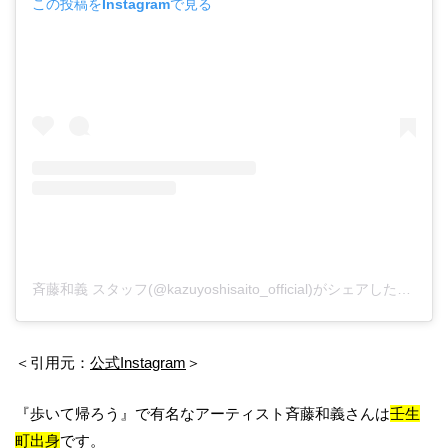
この投稿をInstagramで見る
斉藤和義 スタッフ(@kazuyoshisaito_official)がシェアした投稿
＜引用元：
公式Instagram
＞
『歩いて帰ろう』で有名なアーティスト斉藤和義さんは
壬生
町出身
です。