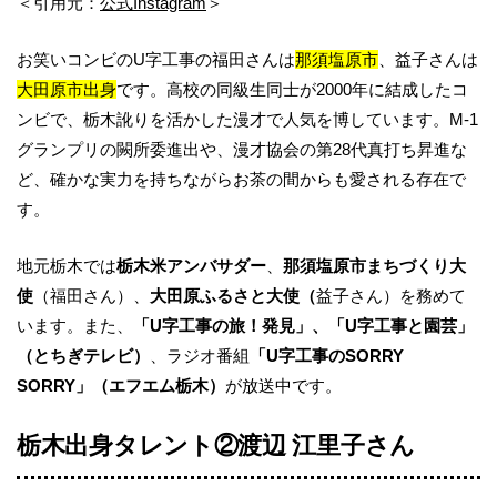
＜引用元：
公式Instagram
＞
お笑いコンビのU字工事の福田さんは
那須塩原市
、益子さんは
大田原市出身
です。高校の同級生同士が2000年に結成したコ
ンビで、栃木訛りを活かした漫才で人気を博しています。M-1
グランプリの闕所委進出や、漫才協会の第28代真打ち昇進な
ど、確かな実力を持ちながらお茶の間からも愛される存在で
す。
地元栃木では
栃木米アンバサダー
、
那須塩原市まちづくり大
使
（福田さん）、
大田原ふるさと大使（
益子さん）を務めて
います。また、
「U字工事の旅！発見」、「U字工事と園芸」
（とちぎテレビ）
、ラジオ番組
「U字工事のSORRY
SORRY」（エフエム栃木）
が放送中です。
栃木出身タレント②渡辺 江里子さん