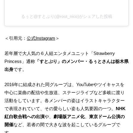
るぅと@すとぷり(@root_nico)がシェアした投稿
＜引用元：
公式Instagram
＞
若年層で大人気の６人組エンタメユニット「Strawberry
Princess」通称
「すとぷり」のメンバー・るぅとさんは栃木県
出身
です。
2016年に結成された同グループは、YouTubeやツイキャスを
中心に楽曲の配信や生放送、ステージライブなど多岐に渡り
活動をしています。各メンバーの姿はイラストキャラクター
で表現されていて、その愛らしい姿も人気要因の一つ。
NHK
紅白歌合戦への出演
や、
劇場版アニメ化
、
東京ドーム公演の
開催
など、若者の間で大きな波を起こしているグループで
す。