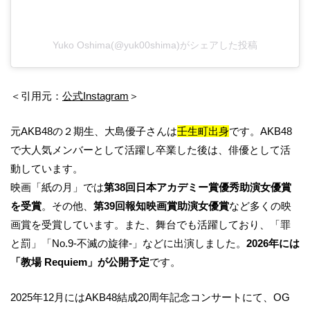
Yuko Oshima(@yuk00shima)がシェアした投稿
＜引用元：
公式Instagram
＞
元AKB48の２期生、大島優子さんは
壬生町出身
です。AKB48
で大人気メンバーとして活躍し卒業した後は、俳優として活
動しています。
映画「紙の月」では
第38回日本アカデミー賞優秀助演女優賞
を受賞
。その他、
第39回報知映画賞助演女優賞
など多くの映
画賞を受賞しています。また、舞台でも活躍しており、「罪
と罰」「No.9-不滅の旋律-」などに出演しました。
2026年には
「教場 Requiem」が公開予定
です。
2025年12月にはAKB48結成20周年記念コンサートにて、OG