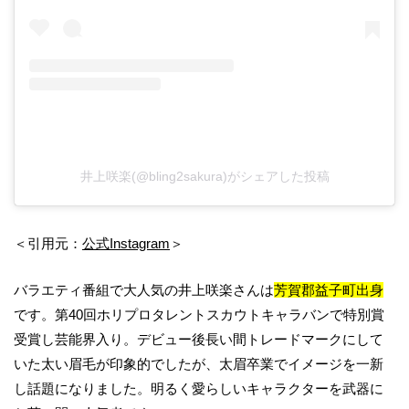
井上咲楽(@bling2sakura)がシェアした投稿
＜引用元：
公式Instagram
＞
バラエティ番組で大人気の井上咲楽さんは
芳賀郡益子町出身
です。第40回ホリプロタレントスカウトキャラバンで特別賞
受賞し芸能界入り。デビュー後長い間トレードマークにして
いた太い眉毛が印象的でしたが、太眉卒業でイメージを一新
し話題になりました。明るく愛らしいキャラクターを武器に