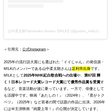
山中柔太朗/Yamanaka Jyutaro【M!LK】(@jyutaro_milk)がシェアした投稿
＜引用元：
公式Instagram
＞
2025年の流行語大賞にも選ばれた「イイじゃん」の発信源・
M!LKのメンバーである山中柔太朗さんは
足利市出身
です。
M!LKとして
2025年NHK紅白歌合戦への出場
や、
第67回 輝
く！日本レコード大賞レコード大賞にて優秀作品賞を受賞
す
るなど、音楽活動が波に乗っています。一方で、俳優として
も活躍中です。映画『あたしの！』（2024年）、『君がトク
ベツ』（2025年）など若者の間で話題の作品に出演。2026年
にはＷ主演映画『純愛上等！』の公開が決定しています。