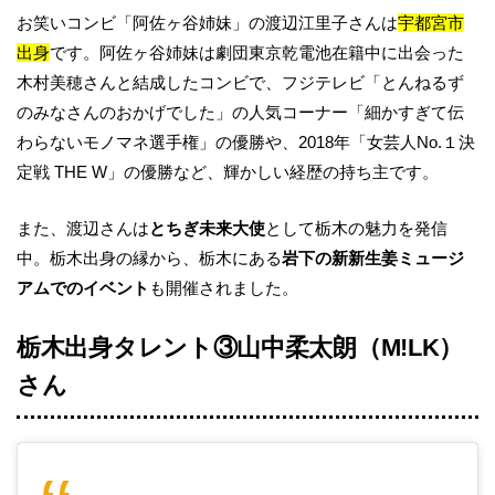
お笑いコンビ「阿佐ヶ谷姉妹」の渡辺江里子さんは
宇都宮市
出身
です。阿佐ヶ谷姉妹は劇団東京乾電池在籍中に出会った
木村美穂さんと結成したコンビで、フジテレビ「とんねるず
のみなさんのおかげでした」の人気コーナー「細かすぎて伝
わらないモノマネ選手権」の優勝や、2018年「女芸人No.１決
定戦 THE W」の優勝など、輝かしい経歴の持ち主です。
また、渡辺さんは
とちぎ未来大使
として栃木の魅力を発信
中。栃木出身の縁から、栃木にある
岩下の新新生姜ミュージ
アムでのイベント
も開催されました。
栃木出身タレント③
山中柔太朗（M!LK）
さん