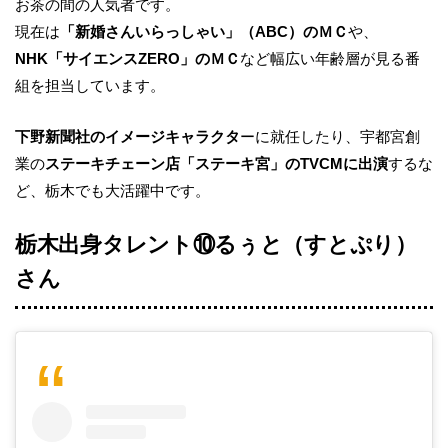
お茶の間の人気者です。
現在は
「新婚さんいらっしゃい」（ABC）のＭＣ
や、
NHK「サイエンスZERO」のＭＣ
など幅広い年齢層が見る番
組を担当しています。
下野新聞社のイメージキャラクタ
ーに就任したり、宇都宮創
業の
ステーキチェーン店「ステーキ宮」のTVCMに出演
するな
ど、栃木でも大活躍中です。
栃木出身タレント⑩
るぅと（すとぷり）
さん