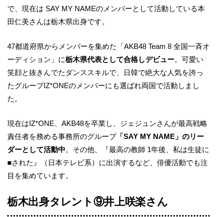
で、現在は SAY MY NAMEのメンバーとして活動している本
田仁美さんは栃木県出身です。
47都道府県からメンバーを集めた「AKB48 Team 8 全国一斉オ
ーディション」に
栃木県代表として合格しデビュー
。可愛い
笑顔と抜きんでたダンススキルで、日韓で絶大な人気を誇っ
たグループIZ*ONEのメンバーにも選ばれ両国で活動しまし
た。
現在はIZ*ONE、AKB48を卒業し、ジェジュンさんが最高戦略
責任者を務める事務所のグループ
「SAY MY NAME」のリー
ダーとして活動中
。その他、『最高の教師 1年後、私は生徒に
■された』（日本テレビ系）に出演するなど、俳優活動でも注
目を集めています。
栃木出身タレント⑨
井上咲楽
さん