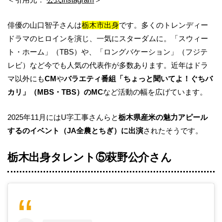
俳優の山口智子さんは
栃木市出身
です。多くのトレンディー
ドラマのヒロインを演じ、一気にスターダムに。「スウィー
ト・ホーム」（TBS）や、「ロングバケーション」（フジテ
レビ）など今でも人気の代表作が多数あります。近年はドラ
マ以外にも
CM
や
バラエティ番組「ちょっと聞いてよ！ぐちバ
カリ」（MBS・TBS）のMC
など活動の幅を広げています。
2025年11月にはU字工事さんらと
栃木県産米の魅力アピール
するのイベント（JA全農とちぎ）に出演
されたそうです。
栃木出身タレント⑤
萩野公介
さん