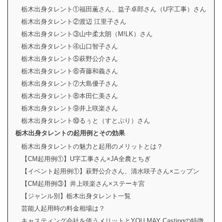
栃木出身タレント①福田薫さん、益子卓郎さん（U字工事）さん
栃木出身タレント②渡辺 江里子さん
栃木出身タレント③山中柔太朗（M!LK）さん
栃木出身タレント④山口智子さん
栃木出身タレント⑤萩野公介さん
栃木出身タレント⑥斉藤和義さん
栃木出身タレント⑦大島優子さん
栃木出身タレント⑧本田仁美さん
栃木出身タレント⑨井上咲楽さん
栃木出身タレント⑩るぅと（すとぷり）さん
栃木出身タレントの起用例とその効果
栃木出身タレントの魅力と起用のメリットとは？
【CM起用例①】U字工事さん×JA全農とちぎ
【イベント起用例①】萩野公介さん、清水咲子さん×ニップン
【CM起用例③】井上咲楽さん×ステーキ宮
【ジャンル別】栃木出身タレント一覧
芸能人起用時の料金相場は？
キャスティング会社を使うメリットとYOU MAY Castingの特徴