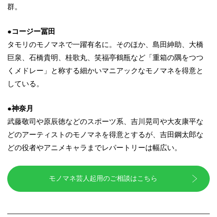
群。
●コージー冨田
タモリのモノマネで一躍有名に。そのほか、島田紳助、大橋
巨泉、石橋貴明、桂歌丸、笑福亭鶴瓶など「重箱の隅をつつ
くメドレー」と称する細かいマニアックなモノマネを得意と
している。
●神奈月
武藤敬司や原辰徳などのスポーツ系、吉川晃司や大友康平な
どのアーティストのモノマネを得意とするが、吉田鋼太郎な
どの役者やアニメキャラまでレパートリーは幅広い。
モノマネ芸人起用のご相談はこちら