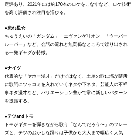
定評あり。2021年には約170本のロケをこなすなど、ロケ技術
を高く評価され注目を浴びる。
●流れ星
☆
ちゅうえいの「ガンダム」「エヴァンゲリオン」「ウーパー
ルーパー」など、会話の流れと無関係なところで繰り出され
る一発ギャグが特徴。
●ナイツ
代表的な「ヤホー漫才」だけではなく、土屋の歌に塙が随所
に歌詞にツッコミを入れていくネタや下ネタ、芸能人の不祥
事ネタ漫才など、バリエーション豊かで常に新しいパターン
を披露する。
●テツandトモ
トモがギターを弾きながら歌う「なんでだろう〜」のフレー
ズと、テツのおかしな踊りは子供から大人まで幅広く人気