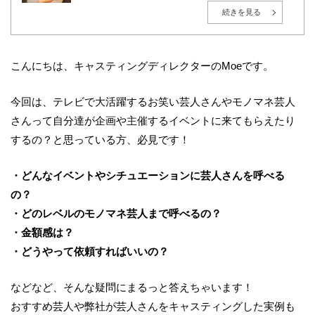
東京都世田谷区出身。1999年、株式会社インテック（現：
TISインテックグループ）入社後、広告・エンターテインメ
続きを見る
ント業界へ転身。2010年に株式会社プロモデルスタジオを創
業し、総合キャスティング事業「YOU MAY Casting」を展
開。現在は大手モデル事務所の取締役も務める。
広告・PR・イベントにおけるタレントキャスティングを、人
選・紹介に留めず、企業の目的・ターゲット・予算に応じ
こんにちは、キャスティングディレクターのMoeです。
た“成果につながる戦略設計”から、撮影・イベント当日の進
行まで一貫して支援。現在は毎月約50社の新規相談を受け付
け、既存案件を含めると月間100件超のキャスティング案件
今回は、テレビで大活躍するお笑い芸人さんやモノマネ芸人
を監督。多数案件から得られる実務データをもとに、相場
感・成功パターン・リスク管理のナレッジ化を推進してい
さんって自分達が企画や主催するイベントに来てもらえたり
る。
AIやデータ活用が進む時代においても、「人の感情」や「文
するの？と思っている方、必見です！
脈」を重視し、成果と納得感の両立を大切にしている。
・どんなイベントやシチュエーションに芸人さんを呼べる
の？
・どのレベルのモノマネ芸人まで呼べるの？
・金額感は？
・どうやって依頼すればいいの？
などなど、そんな疑問にまるっと答えちゃいます！
おすすめ芸人や弊社が芸人さんをキャスティングした実例も