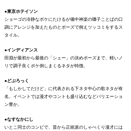
●東京ホテイソン
ショーゴの冷静なボケにたけるが備中神楽の囃子ことばの口
調にアレンジを加えたものとポーズで例えツッコミをするス
タイル。
●インディアンス
田淵が最初から最後の「シェー」の決めポーズまで、軽いノ
リで調子良くボケ倒しまくるネタが特徴。
●どぶろっく
「もしかしてだけど」に代表される下ネタ中心の歌ネタが有
名。イベントでは漫才やコントも盛り込むなどバリエーショ
ン豊か。
●なすなかにし
いとこ同士のコンビで、昔から正統派のしゃべくり漫才には