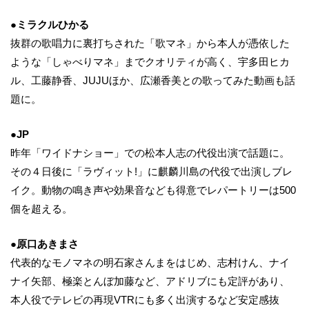
●ミラクルひかる
抜群の歌唱力に裏打ちされた「歌マネ」から本人が憑依した
ような「しゃべりマネ」までクオリティが高く、宇多田ヒカ
ル、工藤静香、JUJUほか、広瀬香美との歌ってみた動画も話
題に。
●JP
昨年「ワイドナショー」での松本人志の代役出演で話題に。
その４日後に「ラヴィット!」に麒麟川島の代役で出演しブレ
イク。動物の鳴き声や効果音なども得意でレパートリーは500
個を超える。
●原口あきまさ
代表的なモノマネの明石家さんまをはじめ、志村けん、ナイ
ナイ矢部、極楽とんぼ加藤など、アドリブにも定評があり、
本人役でテレビの再現VTRにも多く出演するなど安定感抜