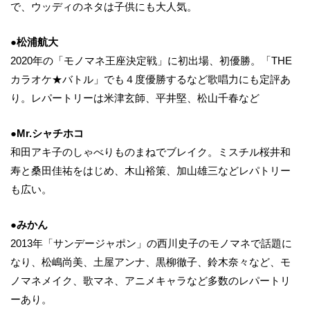
で、ウッディのネタは子供にも大人気。
●松浦航大
2020年の「モノマネ王座決定戦」に初出場、初優勝。「THE
カラオケ★バトル」でも４度優勝するなど歌唱力にも定評あ
り。レパートリーは米津玄師、平井堅、松山千春など
●Mr.シャチホコ
和田アキ子のしゃべりものまねでブレイク。ミスチル桜井和
寿と桑田佳祐をはじめ、木山裕策、加山雄三などレパトリー
も広い。
●みかん
2013年「サンデージャポン」の西川史子のモノマネで話題に
なり、松嶋尚美、土屋アンナ、黒柳徹子、鈴木奈々など、モ
ノマネメイク、歌マネ、アニメキャラなど多数のレパートリ
ーあり。