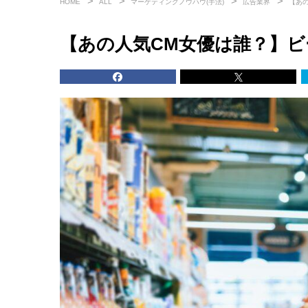
HOME
ALL
マーケティングノウハウ(手法)
広告業界
【あ
【あの人気CM女優は誰？】ビ