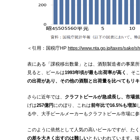
＜引用：国税庁HP
https://www.nta.go.jp/taxes/sake/shi
表にある「課税移出数量」とは、酒類製造者の事業所
見ると、ビールは
1993年頃が最も出荷率が高く
、そ
の出荷があり、その他の酒類と出荷量を比べてもリキ
さらに近年では、
クラフトビールが急成長し、市場規
げは
257億円
にのぼり、これは
前年比で16.5%も増加
る中、大手ビールメーカーもクラフトビール市場に参
このように依然として人気の高いビールですが、たく
の差を大きく出すのは難しい
ともいわれています。味