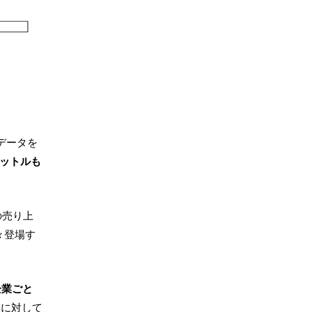
データを
リットルも
の売り上
々登場す
企業ごと
業に対して