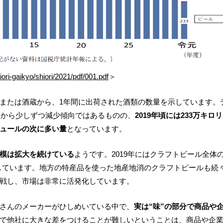
ori-gaikyo/shiori/2021/pdf/001.pdf
＞
または酒蔵から、1年間に出荷された酒類の数量を示しています。
こから少しずつ減少傾向ではあるものの、
2019年頃には233万キロ
ュールの次に多い量
となっています。
模は拡大を続けている
ようです。2019年にはクラフトビール全体
しています。地方の特産品を使った地産地消のクラフトビールも続
戦し、市場は非常に活発化しています。
さんのメーカーがひしめいている中で、
実は“味”の部分で商品や
で他社に大きな差をつけることが難しいということは、商品や企