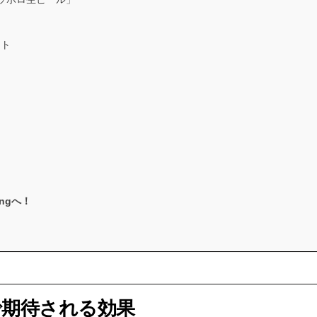
ント
ngへ！
で期待される効果