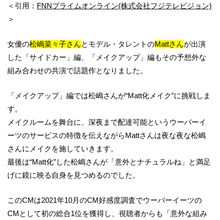
＜引用：
FNNプライムオンライン(株式会社フジテレビジョン)
＞
女優の
松嶋菜々子さん
とモデル・タレントの
Mattさん
が出演
した「サイドカー」編、「メイクアップ」編もその予想外な
組み合わせの共演で話題作となりました。
「メイクアップ」編では松嶋さんが“Matt化メイク”に挑戦しま
す。
メイクルームを舞台に、深夜まで配達可能というウーバーイ
ーツのサービスの特徴を伝えながらMattさんは夜な夜な松嶋
さんにメイクを施していきます。
最後は“Matt化”した松嶋さんが「意外とナチュラルね」と満足
げに鏡に映る自身を見つめるのでした。
このCMは2021年10月のCM好感度調査でウーバーイーツの
CMとして初の総合1位を獲得し、視聴者からも「意外な組み