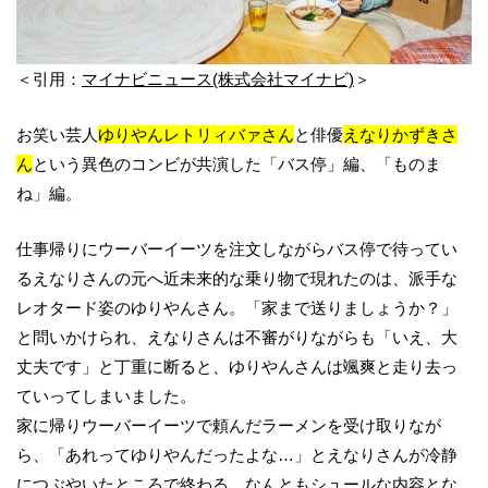
＜引用：
マイナビニュース(株式会社マイナビ)
＞
お笑い芸人
ゆりやんレトリィバァさん
と俳優
えなりかずきさ
ん
という異色のコンビが共演した「バス停」編、「ものま
ね」編。
仕事帰りにウーバーイーツを注文しながらバス停で待ってい
るえなりさんの元へ近未来的な乗り物で現れたのは、派手な
レオタード姿のゆりやんさん。「家まで送りましょうか？」
と問いかけられ、えなりさんは不審がりながらも「いえ、大
丈夫です」と丁重に断ると、ゆりやんさんは颯爽と走り去っ
ていってしまいました。
家に帰りウーバーイーツで頼んだラーメンを受け取りなが
ら、「あれってゆりやんだったよな…」とえなりさんが冷静
につぶやいたところで終わる、なんともシュールな内容とな