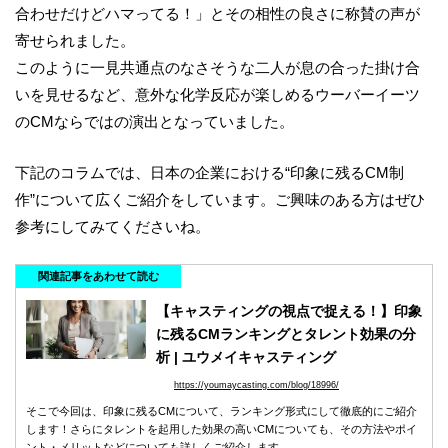
合わせだけどハマってる！」とその相性の良さに称賛の声が
寄せられました。
このように一見共通点のなさそうな二人が息の合った掛け合
いを見せるなど、意外な化学反応が楽しめるウーバーイーツ
のCMならではの演出となっていました。
下記のコラムでは、日本の企業における“印象に残るCM制
作”について広くご紹介をしています。ご興味のある方はぜひ
参考にしてみてくださいね。
関連記事をあわせて読む
【キャスティングの視点で捉える！】印象
に残るCMランキングとタレント効果の分
析 | ユウメイキャスティング
https://youmaycasting.com/blog/18996/
そこで今回は、印象に残るCMについて、ランキング形式にして徹底的にご紹介
します！さらにタレントを起用した効果の高いCMについても、その方法やポイ
ント・メリットなどについても詳しくご紹介します。