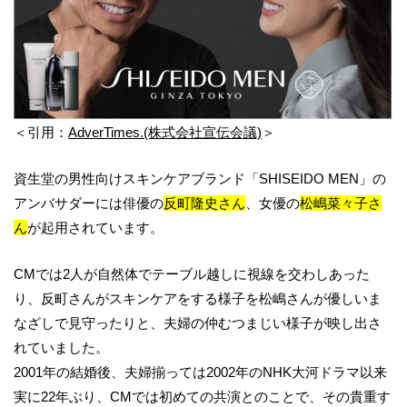
＜引用：
AdverTimes.(株式会社宣伝会議)
＞
資生堂の男性向けスキンケアブランド「SHISEIDO MEN」の
アンバサダーには俳優の
反町隆史さん
、女優の
松嶋菜々子さ
ん
が起用されています。
CMでは2人が自然体でテーブル越しに視線を交わしあった
り、反町さんがスキンケアをする様子を松嶋さんが優しいま
なざしで見守ったりと、夫婦の仲むつまじい様子が映し出さ
れていました。
2001年の結婚後、夫婦揃っては2002年のNHK大河ドラマ以来
実に22年ぶり、CMでは初めての共演とのことで、その貴重す