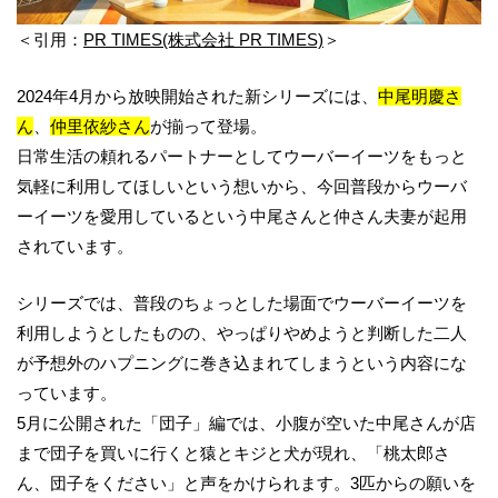
＜引用：
PR TIMES(株式会社 PR TIMES)
＞
2024年4月から放映開始された新シリーズには、
中尾明慶さ
ん
、
仲里依紗さん
が揃って登場。
日常生活の頼れるパートナーとしてウーバーイーツをもっと
気軽に利用してほしいという想いから、今回普段からウーバ
ーイーツを愛用しているという中尾さんと仲さん夫妻が起用
されています。
シリーズでは、普段のちょっとした場面でウーバーイーツを
利用しようとしたものの、やっぱりやめようと判断した二人
が予想外のハプニングに巻き込まれてしまうという内容にな
っています。
5月に公開された「団子」編では、小腹が空いた中尾さんが店
まで団子を買いに行くと猿とキジと犬が現れ、「桃太郎さ
ん、団子をください」と声をかけられます。3匹からの願いを