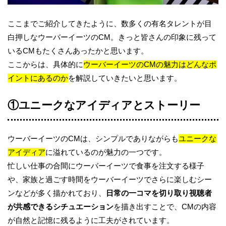
ここまでご紹介してきたように、数多くの有名タレントが目
白押しなウーバーイーツのCM。きっと皆さんの印象に残って
いるCMもたくさんあったかと思います。
ここからは、具体的に
ウーバーイーツのCMの魅力はどんなポ
イントにあるのか
を解説していきたいと思います。
①ユニークなアイディアとストーリー
ウーバーイーツのCMは、シンプルでありながらも
ユニークな
アイディア
に溢れているのが魅力の一つです。
忙しい仕事の合間にウーバーイーツで食事を注文する様子
や、家族と過ごす時間をウーバーイーツでさらに楽しむシー
ンなどが多く描かれており、
日常の一コマを切り取り視聴者
が共感できるシチュエーション
を描き出すことで、CMの内容
が自然と記憶に残るように工夫がされています。