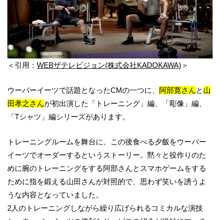
＜引用：
WEBザテレビジョン(株式会社KADOKAWA)
＞
ウーバーイーツで話題となったCMの一つに、
阿部寛さん
と
山
田孝之さん
が初出演した「トレーニング」編、「彫像」編、
「Tシャツ」編シリーズがあります。
トレーニングルームを舞台に、この後食べる夕飯をウーバー
イーツでオーダーするというストーリー。黙々と役作りのた
めに腕のトレーニングをする阿部さんとスマホゲームをする
ために指を鍛える山田さんが対照的で、思わず笑いを誘うよ
うな内容となっていました。
2人のトレーニングしながら繰り広げられるコミカルな演技