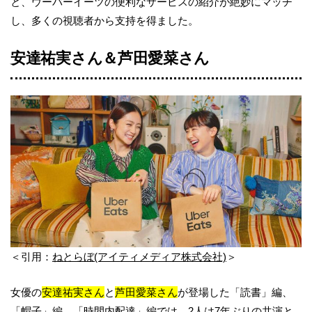
と、ウーバーイーツの便利なサービスの紹介が絶妙にマッチ
し、多くの視聴者から支持を得ました。
安達祐実さん＆芦田愛菜さん
＜引用：
ねとらぼ(アイティメディア株式会社)
＞
女優の
安達祐実さん
と
芦田愛菜さん
が登場した「読書」編、
「帽子」編、「時間内配達」編では、2人は7年ぶりの共演と