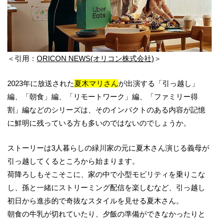
＜引用：
ORICON NEWS(オリコン株式会社)
＞
2023年に放送された
夏木マリさん
が出演する「引っ越し」
編、「朝食」編、「リモートワーク」編、「ファミリー得
割」編などのシリーズは、そのインパクトのある内容が記憶
に鮮明に残っている方も多いのではないのでしょうか。
ストーリーは3人暮らしの緑川家の元に夏木さん演じる義母が
引っ越してくるところから始まります。
荷降ろしもそこそこに、家の中で小型モビリティを乗りこな
し、孫と一緒にストリーミング配信を楽しむなど、引っ越し
初日から進歩的で奇抜なスタイルを見せる夏木さん。
朝食の牛乳が切れていたり、夕飯の準備ができなかったりと