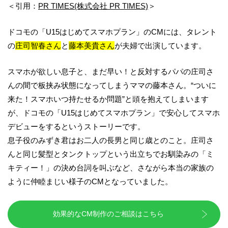
＜引用：
PR TIMES(株式会社 PR TIMES)
＞
ドコモの「U15はじめてスマホプラン」のCMには、タレント
の
庄司智春さん
と
藤本美貴さん
が夫婦で出演しています。
スマホが欲しい息子と、まだ早い！と反対するパパの庄司さ
んの間で板挟み状態になってしまうママの藤本さん。“ついに
来た！スマホいつ持たせるか問題”と頭を抱えてしまいます
が、ドコモの「U15はじめてスマホプラン」で安心してスマホ
デビューをするというストーリーです。
息子役のみずき君はお二人の長男と同じ歳とのこと。庄司さ
んと同じ髪型とタンクトップという出立ちでお馴染みの「ミ
キティー！」の決め台詞を叫ぶなど、さながら本当の家族の
ように仲睦まじい様子のCMとなっていました。
効果的なCM制作のご相談はこちら