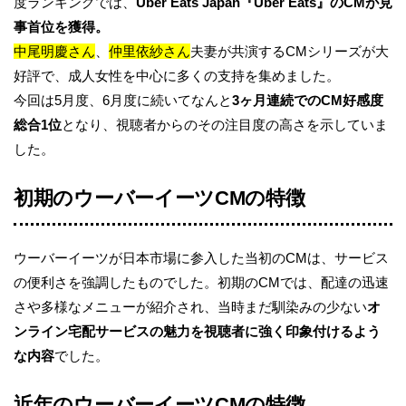
度ランキングでは、
Uber Eats Japan『Uber Eats』のCMが見
事首位を獲得。
中尾明慶さん
、
仲里依紗さん
夫妻が共演するCMシリーズが大
好評で、成人女性を中心に多くの支持を集めました。
今回は5月度、6月度に続いてなんと
3ヶ月連続でのCM好感度
総合1位
となり、視聴者からのその注目度の高さを示していま
した。
初期のウーバーイーツCMの特徴
ウーバーイーツが日本市場に参入した当初のCMは、サービス
の便利さを強調したものでした。初期のCMでは、配達の迅速
さや多様なメニューが紹介され、当時まだ馴染みの少ない
オ
ンライン宅配サービスの魅力を視聴者に強く印象付けるよう
な内容
でした。
近年のウーバーイーツCMの特徴