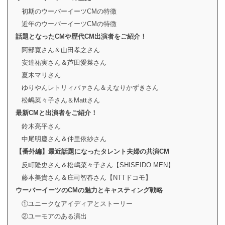
初期のウーバーイーツCMの特徴
近年のウーバーイーツCMの特徴
話題となったCMや歴代CM出演者をご紹介！
阿部寛さん＆山田孝之さん
安達祐実さん＆芦田愛菜さん
夏木マリさん
ゆりやんレトリィバァさん＆えなりかずきさん
松嶋菜々子さん＆Mattさん
最新CMと出演者をご紹介！
鈴木亮平さん
中尾明慶さん＆仲里依紗さん
【番外編】最近話題になったタレント夫婦の共演CM
反町隆史さん＆松嶋菜々子さん【SHISEIDO MEN】
藤本美貴さん＆庄司智春さん【NTTドコモ】
ウーバーイーツのCMの魅力とキャスティング戦略
①ユニークなアイディアとストーリー
②ユーモアのある演出