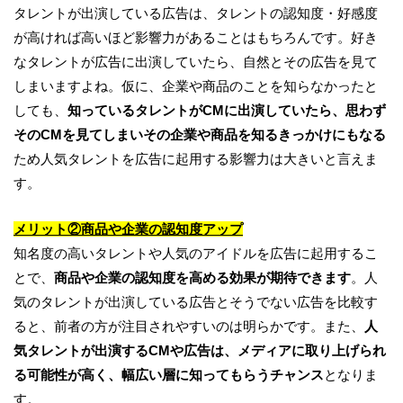
タレントが出演している広告は、タレントの認知度・好感度
が高ければ高いほど影響力があることはもちろんです。好き
なタレントが広告に出演していたら、自然とその広告を見て
しまいますよね。仮に、企業や商品のことを知らなかったと
しても、
知っているタレントがCMに出演していたら、思わず
そのCMを見てしまいその企業や商品を知るきっかけにもなる
ため人気タレントを広告に起用する影響力は大きいと言えま
す。
メリット
②
商品や企業の認知度アップ
知名度の高いタレントや人気のアイドルを広告に起用するこ
とで、
商品や企業の認知度を高める効果が期待できます
。人
気のタレントが出演している広告とそうでない広告を比較す
ると、前者の方が注目されやすいのは明らかです。また、
人
気タレントが出演するCMや広告は、メディアに取り上げられ
る可能性が高く、幅広い層に知ってもらうチャンス
となりま
す。