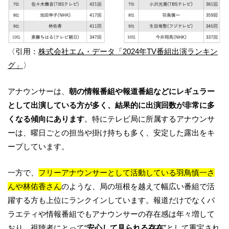
〈引用：
株式会社エム・データ「2024年TV番組出演ランキン
グ」
〉
アナウンサーは、
朝の情報番組や報道番組などにレギュラー
として出演している方が多く、結果的に出演回数が非常に多
くなる傾向にあります
。特にテレビ局に所属するアナウンサ
ーは、曜日ごとの担当や掛け持ちも多く、安定した露出をキ
ープしています。
一方で、
フリーアナウンサーとして活動している
羽鳥慎一さ
んや林佑香さん
のような、局の垣根を越えて幅広い番組で活
躍する方も上位にランクインしています。報道だけでなくバ
ラエティや情報番組でもアナウンサーの存在感は年々増して
おり、視聴者にとって“
安心して見られる存在
”として重宝され