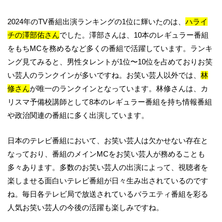
2024年のTV番組出演ランキングの1位に輝いたのは、
ハライ
チの澤部佑さん
でした。澤部さんは、10本のレギュラー番組
をもちMCを務めるなど多くの番組で活躍しています。ランキ
ング見てみると、男性タレントが1位〜10位を占めておりお笑
い芸人のランクインが多いですね。お笑い芸人以外では、
林
修さん
が唯一のランクインとなっています。林修さんは、カ
リスマ予備校講師として8本のレギュラー番組を持ち情報番組
や政治関連の番組に多く出演しています。
日本のテレビ番組において、お笑い芸人は欠かせない存在と
なっており、番組のメインMCをお笑い芸人が務めることも
多々あります。多数のお笑い芸人の出演によって、視聴者を
楽しませる面白いテレビ番組が日々生み出されているのです
ね。毎日各テレビ局で放送されているバラエティ番組を彩る
人気お笑い芸人の今後の活躍も楽しみですね。