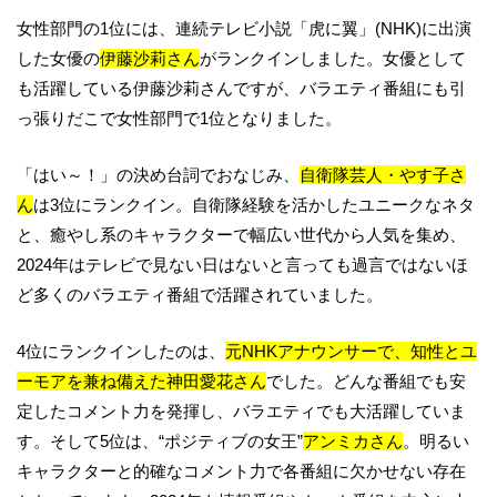
女性部門の1位には、連続テレビ小説「虎に翼」(NHK)に出演
した女優の
伊藤沙莉さん
がランクインしました。女優として
も活躍している伊藤沙莉さんですが、バラエティ番組にも引
っ張りだこで女性部門で1位となりました。
「はい～！」の決め台詞でおなじみ、
自衛隊芸人・やす子さ
ん
は3位にランクイン。自衛隊経験を活かしたユニークなネタ
と、癒やし系のキャラクターで幅広い世代から人気を集め、
2024年はテレビで見ない日はないと言っても過言ではないほ
ど多くのバラエティ番組で活躍されていました。
4位にランクインしたのは、
元NHKアナウンサーで、知性とユ
ーモアを兼ね備えた
神田愛花さん
でした。どんな番組でも安
定したコメント力を発揮し、バラエティでも大活躍していま
す。そして5位は、“ポジティブの女王”
アンミカさん
。明るい
キャラクターと的確なコメント力で各番組に欠かせない存在