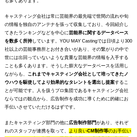
も多くあります。
キャスティング会社は常に芸能界の最先端で世間の流れや旬
の情報を独自のアンテナを張って収集しており、今回紹介し
てきたランキングなどを中心に
芸能界に関するデータベース
を数多く所持
しています。YOU MAY Castingでは日頃より300
社以上の芸能事務所とお付き合いがあり、その繋がりの中で
世には出回っていないような貴重な芸能界の情報を入手する
ことも多くあります。そうした膨大なデータベースを活用し
ながらも、
これまでキャスティング会社として培ってきたノ
ウハウを駆使してより効果的なタレントを選出し提案
するこ
とが可能です。人を扱うプロ集団であるキャスティング会社
ならではの観点から、広告制作を成功に導くために的確にお
手伝いさせていただけるはずです。
またキャスティング部門の他に
広告制作部門
があり、それぞ
れのスタッフが連携を取って、
より良い
CM
制作等
のお手伝い