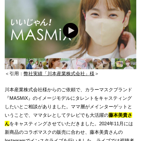
＜引用：
弊社実績「川本産業株式会社」様
＞
川本産業株式会社様からのご依頼で、カラーマスクブランド
『MASMiX』のイメージモデルにタレントをキャスティング
したいとご相談がありました。ママ層がメインターゲットと
いうことで、ママタレとしてテレビでも大活躍の
藤本美貴さ
ん
をキャスティングさせていただきました。2024年11月には
新商品のコラボマスクの販売に合わせ、藤本美貴さんの
Instagramでインスタライブを行いました。ライブでは視聴者