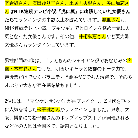
平岩紙さん、石田ゆり子さん、土居志央梨さん、美山加恋さ
ん
は
NHK連続テレビ小説『虎に翼』に出演していた女優さん
たち
でランキングの半数以上を占めています。
趣里さん
も、
NHK連続テレビ小説『ブギウギ』でヒロインを務め一気に人
気となった女優さんです。その他、
井桁弘恵さん
など実力派
女優さんもランクインしています。
男性部門の1位は、ドラえもんのジャイアン役でおなじみの
声
優・木村昴さん
でした。明るいキャラと抜群のトーク力で、
声優業だけでなくバラエティ番組やMCでも大活躍で、その多
才ぶりで大きな存在感を放ちました。
2位には、「マツケンサンバ」が再ブレイクし、Z世代を中心
に人気を博した
松平健さん
がランクインしました。東京、大
阪、博多にて松平健さんのポップアップストアが開催される
などその人気は全国区で、話題となりました。