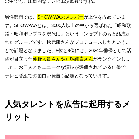
の中でも、圧倒的なテレビ出演回数ですね。
男性部門では、
SHOW-WAのメンバー
が上位を占めていま
す。SHOW-WAとは、3000人以上の中から選ばれた「昭和歌
謡・昭和ポップスを現代に」というコンセプトのもと結成さ
れたグループです。秋元康さんがプロデュースしたというこ
とで話題となりました。8位と9位には、2024年俳優として活
躍が目立った
仲野太賀さんや戸塚純貴さん
がランクインしま
した。お二人ともユニークな演技が評価されている俳優で、
テレビ番組での面白い発言も話題となっています。
人気タレントを広告に起用するメ
リット