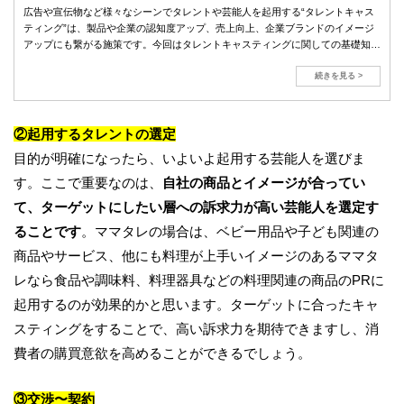
広告や宣伝物など様々なシーンでタレントや芸能人を起用する“タレントキャス
ティング”は、製品や企業の認知度アップ、売上向上、企業ブランドのイメージ
アップにも繋がる施策です。今回はタレントキャスティングに関しての基礎知識
から実際かかる費用をお伝えします。
続きを見る >
②
起用するタレントの選定
目的が明確になったら、いよいよ起用する芸能人を選びま
す。ここで重要なのは、
自社の商品とイメージが合ってい
て、ターゲットにしたい層への訴求力が高い芸能人を選定す
ることです
。ママタレの場合は、ベビー用品や子ども関連の
商品やサービス、他にも料理が上手いイメージのあるママタ
レなら食品や調味料、料理器具などの料理関連の商品のPRに
起用するのが効果的かと思います。ターゲットに合ったキャ
スティングをすることで、高い訴求力を期待できますし、消
費者の購買意欲を高めることができるでしょう。
③
交渉〜契約