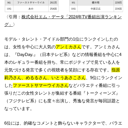
〈引用：
株式会社エム・データ「2024年TV番組出演ランキン
グ」
〉
モデル・タレント・アイドル部門の1位にランクインしたの
は、女性を中心に大人気の
アンミカさん
です。アンミカさん
は、『DayDay.』（日本テレビ系）などの情報番組を中心に4
本のレギュラー番組を持ち、常にポジティブで見ている人を
元気づける発言で多くの視聴者を笑顔にする存在です。
指原
莉乃さん、めるるさん、いとうあさこさん
、9位にランクイン
した
ファーストサマーウイカさん
などバラエティ番組に引っ
張りだこの女性タレントが集結する番組『トークィーンズ』
（フジテレビ系）にも度々出演し、秀逸な発言が毎回話題と
なっています。
6位には、的確なコメントと飾らないキャラクターで、バラエ