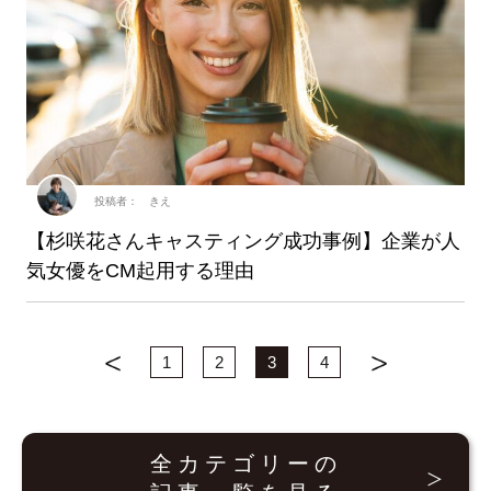
投稿者： きえ
【杉咲花さんキャスティング成功事例】企業が人
気女優をCM起用する理由
1
2
3
4
全カテゴリーの