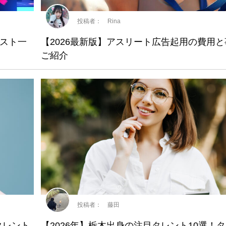
投稿者： Rina
スト一
【2026最新版】アスリート広告起用の費用
ご紹介
投稿者： 藤田
タレント
【2026年】栃木出身の注目タレント10選！