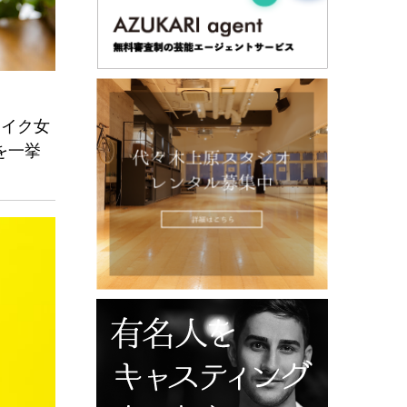
レイク女
を一挙