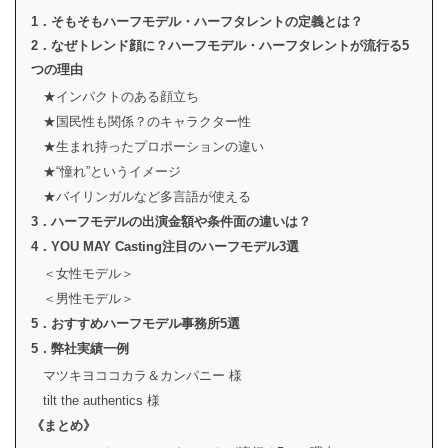
1．そもそもハーフモデル・ハーフタレントの定義とは？
2．なぜトレンド顔に？ハーフモデル・ハーフタレントが流行る5
つの理由
★インパクトのある顔立ち
★国民性も関係？のキャラクター性
★生まれ持ったプロポーションの違い
★“憧れ”というイメージ
★バイリンガルなど多言語が使える
3．ハーフモデルの出演金額や条件面の違いは？
4．YOU MAY Casting注目のハーフモデル3選
＜女性モデル＞
＜男性モデル＞
5．おすすめハーフモデル事務所5選
5．弊社実績一例
マツキヨココカラ＆カンパニー 様
tilt the authentics 様
《まとめ》