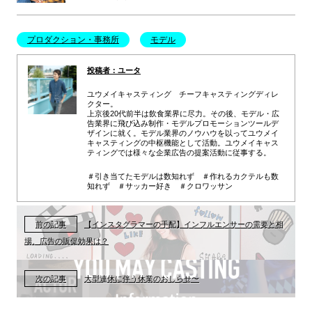
プロダクション・事務所
モデル
投稿者：ユータ
ユウメイキャスティング チーフキャスティングディレ
クター。
上京後20代前半は飲食業界に尽力。その後、モデル・広
告業界に飛び込み制作・モデルプロモーションツールデ
ザインに就く。モデル業界のノウハウを以ってユウメイ
キャスティングの中枢機能として活動。ユウメイキャス
ティングでは様々な企業広告の提案活動に従事する。
＃引き当てたモデルは数知れず ＃作れるカクテルも数
知れず ＃サッカー好き ＃クロワッサン
前の記事
【インスタグラマーの手配】インフルエンサーの需要と相
場、広告の販促効果は？
次の記事
大型連休に伴う休業のおしらせ〜