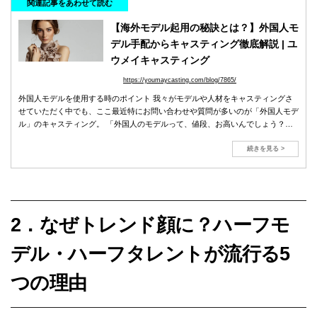
関連記事をあわせて読む
【海外モデル起用の秘訣とは？】外国人モ
デル手配からキャスティング徹底解説 | ユ
ウメイキャスティング
https://youmaycasting.com/blog/7865/
外国人モデルを使用する時のポイント 我々がモデルや人材をキャスティングさ
せていただく中でも、ここ最近特にお問い合わせや質問が多いのが「外国人モデ
ル」のキャスティング。 「外国人のモデルって、値段、お高いんでしょう？」
「ていうかそもそもなんで高くなってしまうの？金額をおさえることはできな
い？」 「スタッフの誰も英語を話せないけど…でもどうしても使いたいし…」
続きを見る >
2．なぜトレンド顔に？ハーフモ
デル・ハーフタレントが流行る5
つの理由