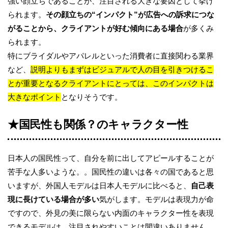
強い顔立ちであることが、注目される大きな要因として挙げ
られます。
その顔立ちの“インパクト”が広告への訴求につな
がることから、クライアントが好む傾向にある場合
が多くみ
られます。
特にブライダルやアパレルといった消費者に直接関わる業界
など、
説明よりもまずはビジュアルで人の目を引きつけるこ
とが重要となるクライアントにとっては、このインパクトは
大きなポイント
となりそうです。
★国民性も関係？のキャラクター性
日本人の国民性って、自分を前に出してアピールすることが
苦手な人多いような。。国民性の違いは各々の国であると思
いますが、外国人モデルは日本人モデルに比べると、
自己表
現に長けている場合が多い
気がします。モデルは表現力が命
ですので、外見の美に限らない内面のキャラクター性を表現
できるモデルは、注目されやすいことは間違いありません。