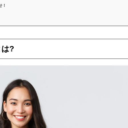
せ！
は?