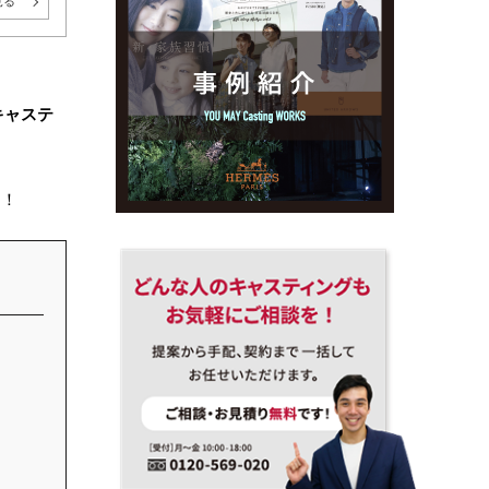
見る
キャステ
す！