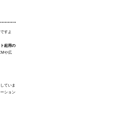
ろですよ
ント起用の
CMや広
えしていま
モーション