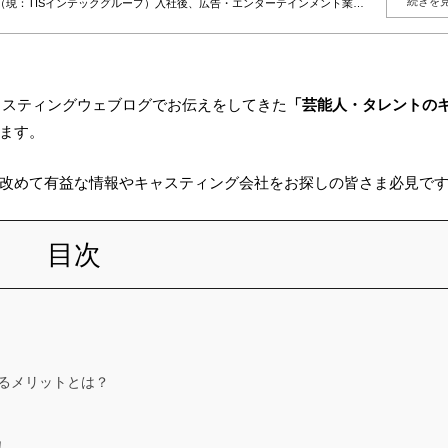
続きを
（現：TISインテックグループ）入社後、広告・エンターテインメント業界
、総合キャスティング事業「YOU MAY Casting」を展開。現在は大手モ
グを、人選・紹介に留めず、企業の目的・ターゲット・予算に応じた“成果
行まで一貫して支援。現在は毎月約50社の新規相談を受け付け、既存案件を
。多数案件から得られる実務データをもとに、相場感・成功パターン・リス
」や「文脈」を重視し、成果と納得感の両立を大切にしている。
メイキャスティングウェブログでお伝えをしてきた
「芸能人・タレントの
ます。
改めて有益な情報やキャスティング会社をお探しの皆さま必見で
目次
るメリットとは？
！