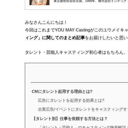
東京都世田谷区出身。1999年、株式会社インテック
へ転身。2010年に株式会社プロモデルスタジオを創業し
デル事務所の取締役も務める。
広告・PR・イベントにおけるタレントキャスティン
につながる戦略設計”から、撮影・イベント当日の進
含めると月間100件超のキャスティング案件を監督
みなさんこんにちは！
ク管理のナレッジ化を推進している。
AIやデータ活用が進む時代においても、「人の感情
今回はこれまでYOU MAY Castingがこのユウ
ィング」に関してのまとめ記事
をお届けしたいと思い
タレント・芸能人キャスティング初心者はもちろん、
CMにタレント起用する理由とは?
広告にタレントを起用する効果とは?
企業広告/イベントにタレントをキャスティングす
【タレント別】仕事を依頼する方法とは？
「タレント・芸能人」のキャスティング徹底解説