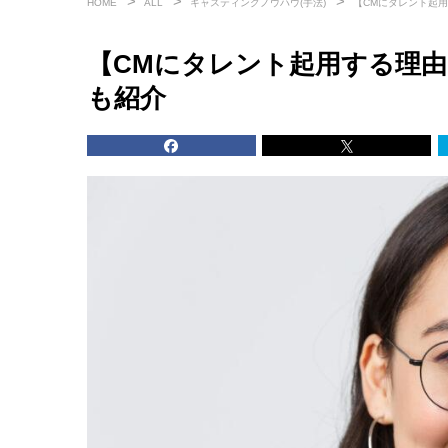
HOME
ALL
キャスティングノウハウ(手法)
【CMにタレント起
【CMにタレント起用する理
も紹介